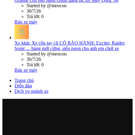
Grande còn bảo hành chính hãng tại Xe Máy Quốc Sự
Started by @meocon
30/7/26
Trả lời: 0
Bán xe máy
Xe khác
Xe côn tay cũ CÓ BẢO HÀNH: Exciter, Raider,
Sonic,... hàng mới cứng, siêu ngon cho anh em chơi xe
Started by @meocon
30/7/26
Trả lời: 0
Bán xe máy
Trang chủ
Diễn đàn
Dịch vụ ngành xe