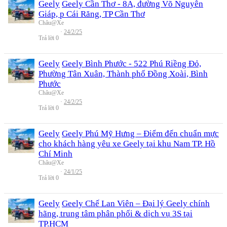
Geely
Geely Cần Thơ - 8A, đường Võ Nguyên
Giáp, p Cái Răng, TP Cần Thơ
Châu@Xe
24/2/25
Trả lời
0
Geely
Geely Bình Phước - 522 Phú Riềng Đỏ,
Phường Tân Xuân, Thành phố Đồng Xoài, Bình
Phước
Châu@Xe
24/2/25
Trả lời
0
Geely
Geely Phú Mỹ Hưng – Điểm đến chuẩn mực
cho khách hàng yêu xe Geely tại khu Nam TP. Hồ
Chí Minh
Châu@Xe
24/1/25
Trả lời
0
Geely
Geely Chế Lan Viên – Đại lý Geely chính
hãng, trung tâm phân phối & dịch vụ 3S tại
TP.HCM