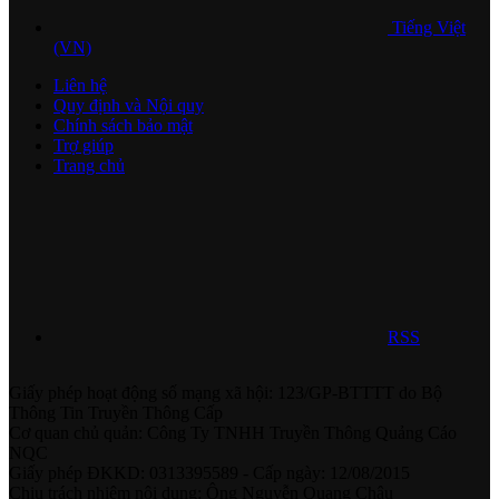
Tiếng Việt
(VN)
Liên hệ
Quy định và Nội quy
Chính sách bảo mật
Trợ giúp
Trang chủ
RSS
Giấy phép hoạt động số mạng xã hội: 123/GP-BTTTT do Bộ
Thông Tin Truyền Thông Cấp
Cơ quan chủ quản: Công Ty TNHH Truyền Thông Quảng Cáo
NQC
Giấy phép ĐKKD: 0313395589 - Cấp ngày: 12/08/2015
Chịu trách nhiệm nội dung: Ông Nguyễn Quang Châu