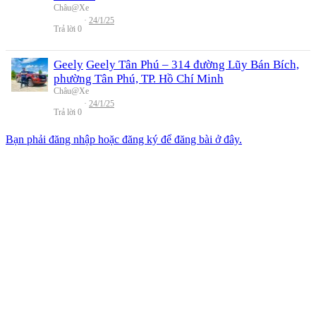
Châu@Xe
24/1/25
Trả lời
0
Geely
Geely Tân Phú – 314 đường Lũy Bán Bích,
phường Tân Phú, TP. Hồ Chí Minh
Châu@Xe
24/1/25
Trả lời
0
Bạn phải đăng nhập hoặc đăng ký để đăng bài ở đây.