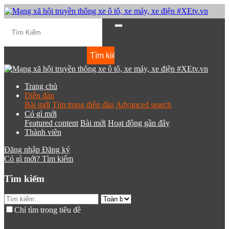
Trang chủ
Diễn đàn
Bài mới
Tìm trong diễn đàn
Advanced search
Có gì mới
Featured content
Bài mới
Hoạt động gần đây
Thành viên
Đăng nhập
Đăng ký
Có gì mới?
Tìm kiếm
Tìm kiếm
Chỉ tìm trong tiêu đề