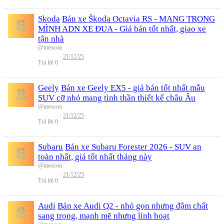
Skoda
Bán xe Škoda Octavia RS - MANG TRONG
MÌNH ADN XE ĐUA - Giá bán tốt nhất, giao xe
tận nhà
@meocon
21/12/25
Trả lời
0
Geely
Bán xe Geely EX5 - giá bán tốt nhất mẫu
SUV cỡ nhỏ mang tinh thần thiết kế châu Âu
@meocon
21/12/25
Trả lời
0
Subaru
Bán xe Subaru Forester 2026 - SUV an
toàn nhất, giá tốt nhất tháng này
@meocon
21/12/25
Trả lời
0
Audi
Bán xe Audi Q2 - nhỏ gọn nhưng đậm chất
sang trọng, mạnh mẽ nhưng linh hoạt