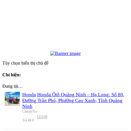
Tùy chọn hiển thị chủ đề
Chỉ hiện:
Đang tải…
Honda
Honda Ôtô Quảng Ninh – Hạ Long: Số 80,
Đường Trần Phú, Phường Cao Xanh, Tỉnh Quảng
Ninh
Châu@Xe
12/3/26
Trả lời
0