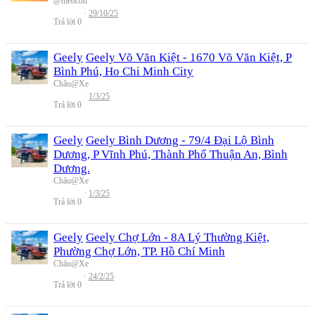
@meocon
29/10/25
Trả lời
0
Geely
Geely Võ Văn Kiệt - 1670 Võ Văn Kiệt, P
Bình Phú, Ho Chi Minh City
Châu@Xe
1/3/25
Trả lời
0
Geely
Geely Bình Dương - 79/4 Đại Lộ Bình
Dương, P Vĩnh Phú, Thành Phố Thuận An, Bình
Dương.
Châu@Xe
1/3/25
Trả lời
0
Geely
Geely Chợ Lớn - 8A Lý Thường Kiệt,
Phường Chợ Lớn, TP. Hồ Chí Minh
Châu@Xe
24/2/25
Trả lời
0