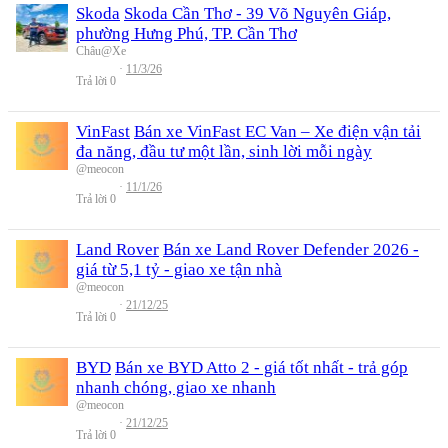
Skoda
Skoda Cần Thơ - 39 Võ Nguyên Giáp,
phường Hưng Phú, TP. Cần Thơ
Châu@Xe
11/3/26
Trả lời
0
VinFast
Bán xe VinFast EC Van – Xe điện vận tải
đa năng, đầu tư một lần, sinh lời mỗi ngày
@meocon
11/1/26
Trả lời
0
Land Rover
Bán xe Land Rover Defender 2026 -
giá từ 5,1 tỷ - giao xe tận nhà
@meocon
21/12/25
Trả lời
0
BYD
Bán xe BYD Atto 2 - giá tốt nhất - trả góp
nhanh chóng, giao xe nhanh
@meocon
21/12/25
Trả lời
0