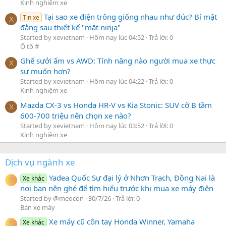
Kinh nghiệm xe
Tại sao xe điện trông giống nhau như đúc? Bí mật
Tin xe
X
đằng sau thiết kế "mặt ninja"
Started by xevietnam
Hôm nay lúc 04:52
Trả lời: 0
Ô tô #
Ghế sưởi ấm vs AWD: Tính năng nào người mua xe thực
X
sự muốn hơn?
Started by xevietnam
Hôm nay lúc 04:22
Trả lời: 0
Kinh nghiệm xe
Mazda CX-3 vs Honda HR-V vs Kia Stonic: SUV cỡ B tầm
X
600-700 triệu nên chọn xe nào?
Started by xevietnam
Hôm nay lúc 03:52
Trả lời: 0
Kinh nghiệm xe
Dịch vụ ngành xe
Yadea Quốc Sự đại lý ở Nhơn Trạch, Đồng Nai là
Xe khác
nơi bạn nên ghé để tìm hiểu trước khi mua xe máy điện
Started by @meocon
30/7/26
Trả lời: 0
Bán xe máy
Xe máy cũ côn tay Honda Winner, Yamaha
Xe khác