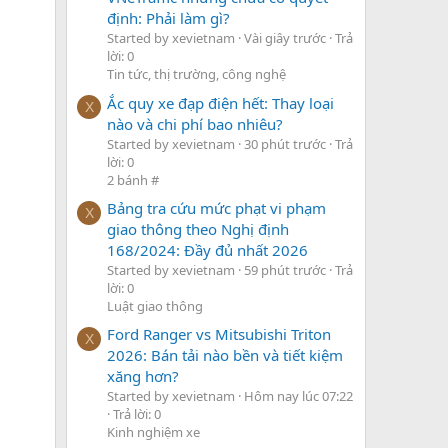
định: Phải làm gì?
Started by xevietnam
Vài giây trước
Trả
lời: 0
Tin tức, thị trường, công nghệ
Ắc quy xe đạp điện hết: Thay loại
X
nào và chi phí bao nhiêu?
Started by xevietnam
30 phút trước
Trả
lời: 0
2 bánh #
Bảng tra cứu mức phạt vi phạm
X
giao thông theo Nghị định
168/2024: Đầy đủ nhất 2026
Started by xevietnam
59 phút trước
Trả
lời: 0
Luật giao thông
Ford Ranger vs Mitsubishi Triton
X
2026: Bán tải nào bền và tiết kiệm
xăng hơn?
Started by xevietnam
Hôm nay lúc 07:22
Trả lời: 0
Kinh nghiệm xe