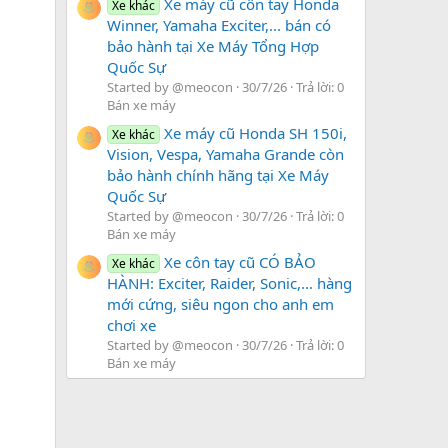
Xe máy cũ côn tay Honda
Xe khác
Winner, Yamaha Exciter,... bán có
bảo hành tại Xe Máy Tổng Hợp
Quốc Sự
Started by @meocon
30/7/26
Trả lời: 0
Bán xe máy
Xe máy cũ Honda SH 150i,
Xe khác
Vision, Vespa, Yamaha Grande còn
bảo hành chính hãng tại Xe Máy
Quốc Sự
Started by @meocon
30/7/26
Trả lời: 0
Bán xe máy
Xe côn tay cũ CÓ BẢO
Xe khác
HÀNH: Exciter, Raider, Sonic,... hàng
mới cứng, siêu ngon cho anh em
chơi xe
Started by @meocon
30/7/26
Trả lời: 0
Bán xe máy