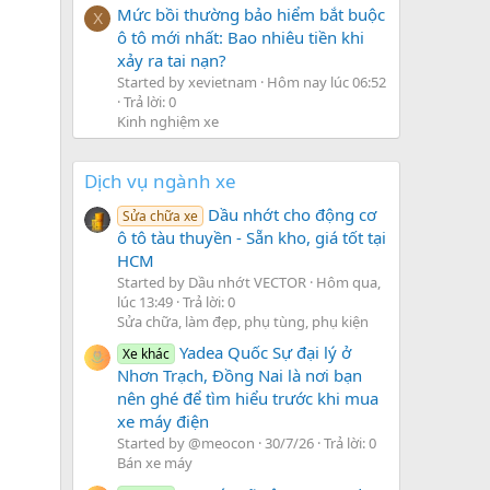
Mức bồi thường bảo hiểm bắt buộc
X
ô tô mới nhất: Bao nhiêu tiền khi
xảy ra tai nạn?
Started by xevietnam
Hôm nay lúc 06:52
Trả lời: 0
Kinh nghiệm xe
Dịch vụ ngành xe
Dầu nhớt cho động cơ
Sửa chữa xe
ô tô tàu thuyền - Sẵn kho, giá tốt tại
HCM
Started by Dầu nhớt VECTOR
Hôm qua,
lúc 13:49
Trả lời: 0
Sửa chữa, làm đẹp, phụ tùng, phụ kiện
Yadea Quốc Sự đại lý ở
Xe khác
Nhơn Trạch, Đồng Nai là nơi bạn
nên ghé để tìm hiểu trước khi mua
xe máy điện
Started by @meocon
30/7/26
Trả lời: 0
Bán xe máy