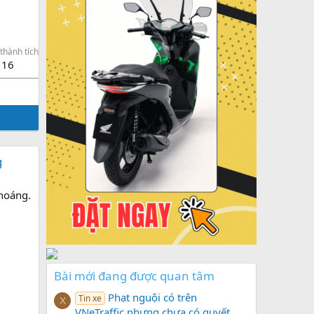
thành tích
16
g
hoáng.
Bài mới đang được quan tâm
Phạt nguội có trên
Tin xe
X
VNeTraffic nhưng chưa có quyết