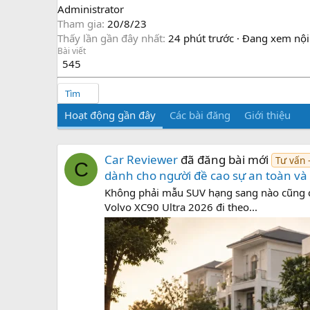
Administrator
Tham gia
20/8/23
Thấy lần gần đây nhất
24 phút trước
·
Đang xem nội
Bài viết
545
Tìm
Hoạt động gần đây
Các bài đăng
Giới thiệu
Car Reviewer
đã đăng bài mới
Tư vấn 
C
dành cho người đề cao sự an toàn và
Không phải mẫu SUV hạng sang nào cũng c
Volvo XC90 Ultra 2026 đi theo...