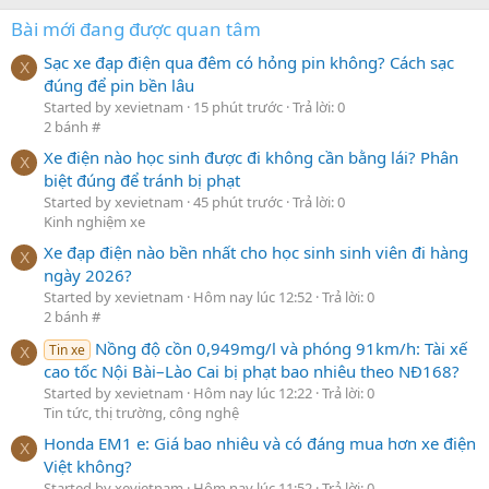
Bài mới đang được quan tâm
Sạc xe đạp điện qua đêm có hỏng pin không? Cách sạc
X
đúng để pin bền lâu
Started by xevietnam
15 phút trước
Trả lời: 0
2 bánh #
Xe điện nào học sinh được đi không cần bằng lái? Phân
X
biệt đúng để tránh bị phạt
Started by xevietnam
45 phút trước
Trả lời: 0
Kinh nghiệm xe
Xe đạp điện nào bền nhất cho học sinh sinh viên đi hàng
X
ngày 2026?
Started by xevietnam
Hôm nay lúc 12:52
Trả lời: 0
2 bánh #
Nồng độ cồn 0,949mg/l và phóng 91km/h: Tài xế
Tin xe
X
cao tốc Nội Bài–Lào Cai bị phạt bao nhiêu theo NĐ168?
Started by xevietnam
Hôm nay lúc 12:22
Trả lời: 0
Tin tức, thị trường, công nghệ
Honda EM1 e: Giá bao nhiêu và có đáng mua hơn xe điện
X
Việt không?
Started by xevietnam
Hôm nay lúc 11:52
Trả lời: 0