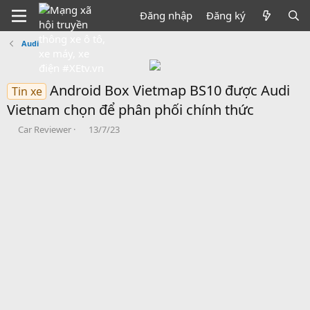
Đăng nhập
Đăng ký
Audi
Android Box Vietmap BS10 được Audi
Tin xe
Vietnam chọn để phân phối chính thức
B
N
Car Reviewer
13/7/23
ắ
g
t
à
đ
y
ầ
b
u
ắ
t
đ
ầ
u