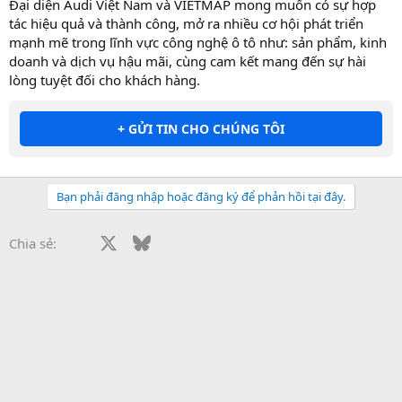
Đại diện Audi Việt Nam và VIETMAP mong muốn có sự hợp
tác hiệu quả và thành công, mở ra nhiều cơ hội phát triển
mạnh mẽ trong lĩnh vực công nghệ ô tô như: sản phẩm, kinh
doanh và dịch vụ hậu mãi, cùng cam kết mang đến sự hài
lòng tuyệt đối cho khách hàng.
+ GỬI TIN CHO CHÚNG TÔI
Bạn phải đăng nhập hoặc đăng ký để phản hồi tại đây.
Facebook
X
Bluesky
LinkedIn
Reddit
Pinterest
Tumblr
WhatsApp
Email
Li
Chia sẻ: