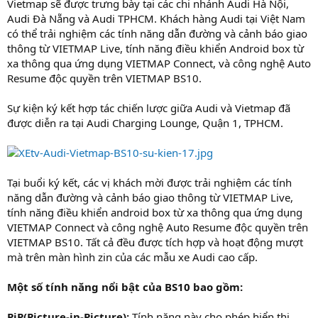
Vietmap sẽ được trưng bày tại các chi nhánh Audi Hà Nội,
Audi Đà Nẵng và Audi TPHCM. Khách hàng Audi tại Việt Nam
có thể trải nghiệm các tính năng dẫn đường và cảnh báo giao
thông từ VIETMAP Live, tính năng điều khiển Android box từ
xa thông qua ứng dụng VIETMAP Connect, và công nghệ Auto
Resume độc quyền trên VIETMAP BS10.
Sự kiện ký kết hợp tác chiến lược giữa Audi và Vietmap đã
được diễn ra tại Audi Charging Lounge, Quận 1, TPHCM.
Tại buổi ký kết, các vị khách mời được trải nghiệm các tính
năng dẫn đường và cảnh báo giao thông từ VIETMAP Live,
tính năng điều khiển android box từ xa thông qua ứng dụng
VIETMAP Connect và công nghệ Auto Resume độc quyền trên
VIETMAP BS10. Tất cả đều được tích hợp và hoạt động mượt
mà trên màn hình zin của các mẫu xe Audi cao cấp.
Một số tính năng nổi bật của BS10 bao gồm:
PiP(Picture-in-Picture):
Tính năng này cho phép hiển thị