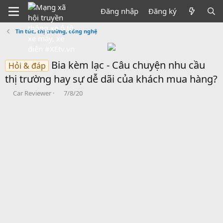
Đăng nhập
Đăng ký
Tin tức, thị trường, công nghệ
Bia kèm lạc - Câu chuyện nhu cầu
Hỏi & đáp
thị trường hay sự dễ dãi của khách mua hàng?
B
N
Car Reviewer
7/8/20
ắ
g
t
à
đ
y
ầ
b
u
ắ
t
đ
ầ
u