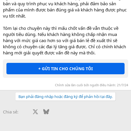
bán và quy trình phục vụ khách hàng, phải đảm bảo sản
phẩm của mình được bán đúng giá và khách hàng được phục
vụ tốt nhất.
Tóm lại cho chuyện này thì mấu chốt vấn đề vẫn thuộc về
người tiêu dùng. Nếu khách hàng không chấp nhận mua
hàng với mức giá cao hơn so với giá bán lẻ đề xuất thì sẽ
không có chuyện các đại lý tăng giá được. Chỉ có chính khách
hàng mới giải quyết được vấn đề này mà thôi.
+ GỬI TIN CHO CHÚNG TÔI
Chỉnh sửa lần cuối bởi người điều hành:
21/7/24
Bạn phải đăng nhập hoặc đăng ký để phản hồi tại đây.
Facebook
X
Bluesky
LinkedIn
Reddit
Pinterest
Tumblr
WhatsApp
Email
Li
Chia sẻ: