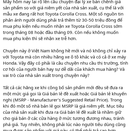
Mấy hôm nay lại rộ lên câu chuyện đại lý xe bán chênh giá
sản phẩm so với giá niêm yết của nhà sản xuất, cụ thể là với
mẫu xe đang rất hot Toyota Corolla Cross. Một số nguồn tin
phản ánh người dùng phải trả thêm từ 30-50 triệu đồng để
mua phụ kiện nếu muốn nhận xe Toyota Corolla Cross sớm
trong tháng 08 hoặc đầu tháng 09. Còn nếu không muốn
mua phụ kiện thì sẽ nhận xe trễ hơn.
Chuyện này ở Việt Nam không hề mới và nó không chỉ xảy ra
với Toyota mà còn nhiều hãng xe ô tô khác và có cả ở xe máy
Honda. Vậy đây có phải là câu chuyện nhu cầu thị trường, tính
cơ hội của người bán hay sự dễ dãi của khách mua hàng? Và
vai trò của nhà sản xuất trong chuyện này?
Tất cả các hãng xe khi công bố sản phẩm mới đều sẽ đưa ra
một mức giá gọi là Giá bán lẻ đề xuất hoặc Giá bán lẻ khuyến
nghị (MSRP - Manufacturer’s Suggested Retail Price). Trong
khi đó một số nhà bán lẻ gọi MSRP là giá niêm yết. Mục tiêu
của nhà sản xuất khi đưa ra Giá bán lẻ đề xuất là nhằm giữ
cho giá bán ở các cửa hàng ở mức tương đương nhau, tránh
phá giá. Tuy nhiên, không phải lúc nào người tiêu dùng cũng
mua được sản phẩm với giá này, có thể phải trả cao hơn