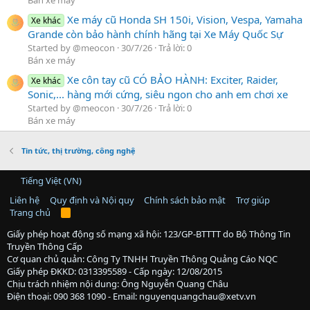
Xe máy cũ Honda SH 150i, Vision, Vespa, Yamaha
Xe khác
Grande còn bảo hành chính hãng tại Xe Máy Quốc Sự
Started by @meocon
30/7/26
Trả lời: 0
Bán xe máy
Xe côn tay cũ CÓ BẢO HÀNH: Exciter, Raider,
Xe khác
Sonic,... hàng mới cứng, siêu ngon cho anh em chơi xe
Started by @meocon
30/7/26
Trả lời: 0
Bán xe máy
Tin tức, thị trường, công nghệ
Tiếng Việt (VN)
Liên hệ
Quy định và Nội quy
Chính sách bảo mật
Trợ giúp
Trang chủ
R
S
S
Giấy phép hoạt động số mạng xã hội: 123/GP-BTTTT do Bộ Thông Tin
Truyền Thông Cấp
Cơ quan chủ quản: Công Ty TNHH Truyền Thông Quảng Cáo NQC
Giấy phép ĐKKD: 0313395589 - Cấp ngày: 12/08/2015
Chịu trách nhiệm nội dung: Ông Nguyễn Quang Châu
Điện thoại: 090 368 1090 - Email: nguyenquangchau@xetv.vn