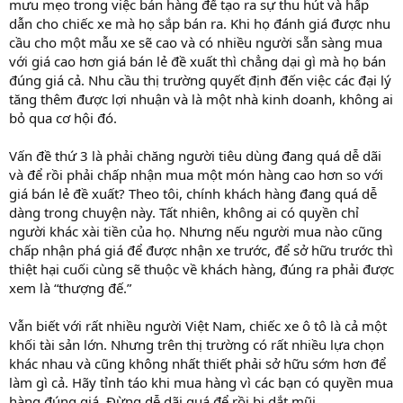
mưu mẹo trong việc bán hàng để tạo ra sự thu hút và hấp
dẫn cho chiếc xe mà họ sắp bán ra. Khi họ đánh giá được nhu
cầu cho một mẫu xe sẽ cao và có nhiều người sẵn sàng mua
với giá cao hơn giá bán lẻ đề xuất thì chẳng dại gì mà họ bán
đúng giá cả. Nhu cầu thị trường quyết định đến việc các đại lý
tăng thêm được lợi nhuận và là một nhà kinh doanh, không ai
bỏ qua cơ hội đó.
Vấn đề thứ 3 là phải chăng người tiêu dùng đang quá dễ dãi
và để rồi phải chấp nhận mua một món hàng cao hơn so với
giá bán lẻ đề xuất? Theo tôi, chính khách hàng đang quá dễ
dàng trong chuyện này. Tất nhiên, không ai có quyền chỉ
người khác xài tiền của họ. Nhưng nếu người mua nào cũng
chấp nhận phá giá để được nhận xe trước, để sở hữu trước thì
thiệt hại cuối cùng sẽ thuộc về khách hàng, đúng ra phải được
xem là “thượng đế.”
Vẫn biết với rất nhiều người Việt Nam, chiếc xe ô tô là cả một
khối tài sản lớn. Nhưng trên thị trường có rất nhiều lựa chọn
khác nhau và cũng không nhất thiết phải sở hữu sớm hơn để
làm gì cả. Hãy tỉnh táo khi mua hàng vì các bạn có quyền mua
hàng đúng giá. Đừng dễ dãi quá để rồi bị dắt mũi.