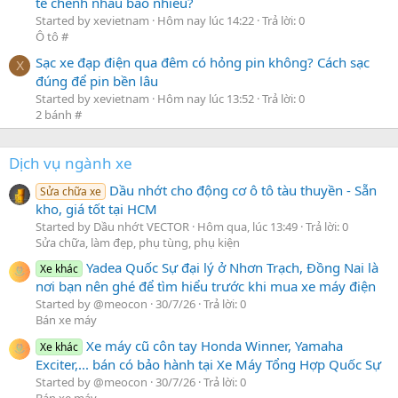
tế chênh nhau bao nhiêu?
Started by xevietnam
Hôm nay lúc 14:22
Trả lời: 0
Ô tô #
Sạc xe đạp điện qua đêm có hỏng pin không? Cách sạc
X
đúng để pin bền lâu
Started by xevietnam
Hôm nay lúc 13:52
Trả lời: 0
2 bánh #
Dịch vụ ngành xe
Dầu nhớt cho động cơ ô tô tàu thuyền - Sẵn
Sửa chữa xe
kho, giá tốt tại HCM
Started by Dầu nhớt VECTOR
Hôm qua, lúc 13:49
Trả lời: 0
Sửa chữa, làm đẹp, phụ tùng, phụ kiện
Yadea Quốc Sự đại lý ở Nhơn Trạch, Đồng Nai là
Xe khác
nơi bạn nên ghé để tìm hiểu trước khi mua xe máy điện
Started by @meocon
30/7/26
Trả lời: 0
Bán xe máy
Xe máy cũ côn tay Honda Winner, Yamaha
Xe khác
Exciter,... bán có bảo hành tại Xe Máy Tổng Hợp Quốc Sự
Started by @meocon
30/7/26
Trả lời: 0
Bán xe máy