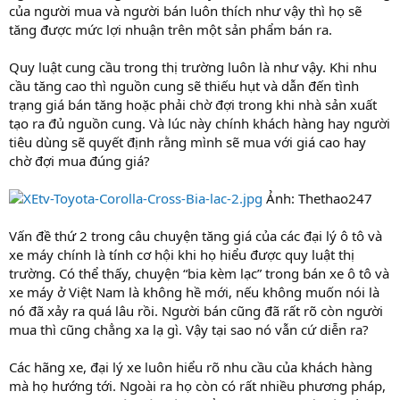
của người mua và người bán luôn thích như vậy thì họ sẽ
tăng được mức lợi nhuận trên một sản phẩm bán ra.
Quy luật cung cầu trong thị trường luôn là như vậy. Khi nhu
cầu tăng cao thì nguồn cung sẽ thiếu hụt và dẫn đến tình
trạng giá bán tăng hoặc phải chờ đợi trong khi nhà sản xuất
tạo ra đủ nguồn cung. Và lúc này chính khách hàng hay người
tiêu dùng sẽ quyết định rằng mình sẽ mua với giá cao hay
chờ đợi mua đúng giá?
Ảnh: Thethao247
Vấn đề thứ 2 trong câu chuyện tăng giá của các đại lý ô tô và
xe máy chính là tính cơ hội khi họ hiểu được quy luật thị
trường. Có thể thấy, chuyện “bia kèm lạc” trong bán xe ô tô và
xe máy ở Việt Nam là không hề mới, nếu không muốn nói là
nó đã xảy ra quá lâu rồi. Người bán cũng đã rất rõ còn người
mua thì cũng chẳng xa lạ gì. Vậy tại sao nó vẫn cứ diễn ra?
Các hãng xe, đại lý xe luôn hiểu rõ nhu cầu của khách hàng
mà họ hướng tới. Ngoài ra họ còn có rất nhiều phương pháp,