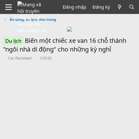
Đăng nhập
Đăng ký
Ăn uống, du lịch, thời trang
Biến một chiếc xe van 16 chỗ thành
Du lịch
"ngôi nhà di động" cho những kỳ nghỉ
B
N
Car Reviewer
1/9/20
ắ
g
t
à
đ
y
ầ
b
u
ắ
t
đ
ầ
u