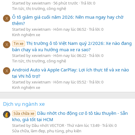
Started by xevietnam
56 phút trước
Trả lời: 0
Tin tức, thị trường, công nghệ
Ô tô giảm giá cuối năm 2026: Nên mua ngay hay chờ
X
thêm?
Started by xevietnam
Hôm nay lúc 06:52
Trả lời: 0
Kinh nghiệm xe
Thị trường ô tô Việt Nam quý 2/2026: Xe nào đang
Tin xe
X
bán chạy và xu hướng mua xe ra sao?
Started by xevietnam
Hôm nay lúc 06:22
Trả lời: 0
Tin tức, thị trường, công nghệ
Android Auto và Apple CarPlay: Lợi ích thực tế và xe nào
X
tại VN hỗ trợ?
Started by xevietnam
Hôm nay lúc 05:52
Trả lời: 0
Kinh nghiệm xe
Dịch vụ ngành xe
Dầu nhớt cho động cơ ô tô tàu thuyền - Sẵn
Sửa chữa xe
kho, giá tốt tại HCM
Started by Dầu nhớt VECTOR
Thứ năm lúc 13:49
Trả lời: 0
Sửa chữa, làm đẹp, phụ tùng, phụ kiện