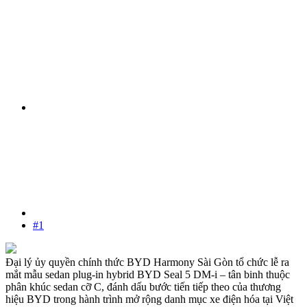
#1
Đại lý ủy quyền chính thức BYD Harmony Sài Gòn tổ chức lễ ra
mắt mẫu sedan plug-in hybrid BYD Seal 5 DM-i – tân binh thuộc
phân khúc sedan cỡ C, đánh dấu bước tiến tiếp theo của thương
hiệu BYD trong hành trình mở rộng danh mục xe điện hóa tại Việt