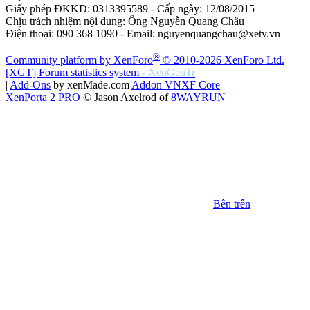
Giấy phép ĐKKD: 0313395589 - Cấp ngày: 12/08/2015
Chịu trách nhiệm nội dung: Ông Nguyễn Quang Châu
Điện thoại: 090 368 1090 - Email: nguyenquangchau@xetv.vn
®
Community platform by XenForo
© 2010-2026 XenForo Ltd.
[XGT] Forum statistics system
- XenGenTr
|
Add-Ons
by xenMade.com
Addon VNXF Core
XenPorta 2 PRO
© Jason Axelrod of
8WAYRUN
Bên trên