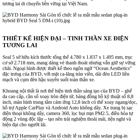
tương lai di chuyển bền vững tại Việt Nam.
THIẾT KẾ HIỆN ĐẠI – TINH THẦN XE ĐIỆN
TƯƠNG LAI​
Seal 5 sở hữu kích thước tổng thể 4.780 x 1.837 x 1.495 mm, trục
cơ sở 2.718 mm, mang dáng vẻ thanh thoát nhưng vẫn giữ sự vững
chãi. Ngoại hình được thiết kế theo ngôn ngữ “Ocean Aesthetics”
đặc trưng của BYD, với mặt ca-lăng tràn viền, dải đèn LED liền
mạch và cụm đèn hậu xuyên suốt toàn thân xe.
Khoang nội thất là nơi thể hiện tinh thần sáng tạo của BYD – ghế
da cao cấp, cần số xoay tròn điện tử, bảng đồng hồ kỹ thuật số 8,8
inch, màn hình trung tâm cảm ứng 12,8 inch có thể xoay ngang/dọc,
hỗ trợ Apple CarPlay và Android Auto không dây. Xe trang bị sạc
điện thoại không dây, camera 360, lọc bụi mịn PM2.5, điều hòa tự
động 2 vùng độc lập – tạo nên trải nghiệm thoải mái, tiện nghi và
hiện đại cho người lái.