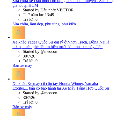
Sửa chữa xe
Dầu nhớt cho động cơ ô tô tàu thuyền - Sẵn kho,
giá tốt tại HCM
Started by Dầu nhớt VECTOR
Thứ năm lúc 13:49
Trả lời: 0
Sửa chữa, làm đẹp, phụ tùng, phụ kiện
Xe khác
Yadea Quốc Sự đại lý ở Nhơn Trạch, Đồng Nai là
nơi bạn nên ghé để tìm hiểu trước khi mua xe máy điện
Started by @meocon
30/7/26
Trả lời: 0
Bán xe máy
Xe khác
Xe máy cũ côn tay Honda Winner, Yamaha
Exciter,... bán có bảo hành tại Xe Máy Tổng Hợp Quốc Sự
Started by @meocon
30/7/26
Trả lời: 0
Bán xe máy