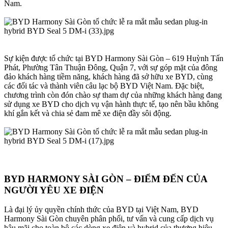
Nam.
Sự kiện được tổ chức tại BYD Harmony Sài Gòn – 619 Huỳnh Tấn
Phát, Phường Tân Thuận Đông, Quận 7, với sự góp mặt của đông
đảo khách hàng tiềm năng, khách hàng đã sở hữu xe BYD, cùng
các đối tác và thành viên câu lạc bộ BYD Việt Nam. Đặc biệt,
chương trình còn đón chào sự tham dự của những khách hàng đang
sử dụng xe BYD cho dịch vụ vận hành thực tế, tạo nên bầu không
khí gắn kết và chia sẻ đam mê xe điện đầy sôi động.
BYD HARMONY SÀI GÒN – ĐIỂM ĐẾN CỦA
NGƯỜI YÊU XE ĐIỆN​
Là đại lý ủy quyền chính thức của BYD tại Việt Nam, BYD
Harmony Sài Gòn chuyên phân phối, tư vấn và cung cấp dịch vụ
hậu mãi cho toàn bộ các dòng xe điện và hybrid của thương hiệu.