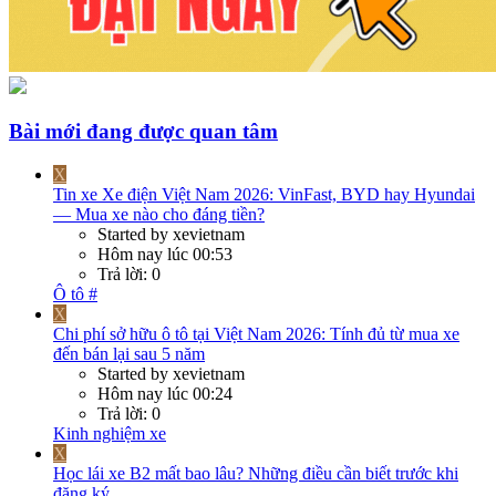
Bài mới đang được quan tâm
X
Tin xe
Xe điện Việt Nam 2026: VinFast, BYD hay Hyundai
— Mua xe nào cho đáng tiền?
Started by xevietnam
Hôm nay lúc 00:53
Trả lời: 0
Ô tô #
X
Chi phí sở hữu ô tô tại Việt Nam 2026: Tính đủ từ mua xe
đến bán lại sau 5 năm
Started by xevietnam
Hôm nay lúc 00:24
Trả lời: 0
Kinh nghiệm xe
X
Học lái xe B2 mất bao lâu? Những điều cần biết trước khi
đăng ký