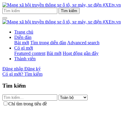
Trang chủ
Diễn đàn
Bài mới
Tìm trong diễn đàn
Advanced search
Có gì mới
Featured content
Bài mới
Hoạt động gần đây
Thành viên
Đăng nhập
Đăng ký
Có gì mới?
Tìm kiếm
Tìm kiếm
Chỉ tìm trong tiêu đề