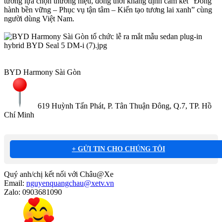
tưởng lựa chọn thương hiệu, đồng thời khẳng định cam kết “Đồng
hành bền vững – Phục vụ tận tâm – Kiến tạo tương lai xanh” cùng
người dùng Việt Nam.
BYD Harmony Sài Gòn
619 Huỳnh Tấn Phát, P. Tân Thuận Đông, Q.7, TP. Hồ
Chí Minh
+ GỬI TIN CHO CHÚNG TÔI
Quý anh/chị kết nối với Châu@Xe
Email:
nguyenquangchau@xetv.vn
Zalo: 0903681090