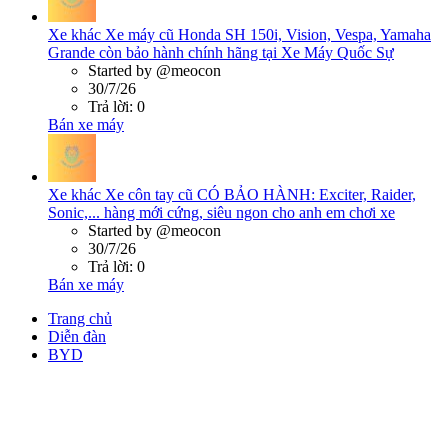
Xe khác
Xe máy cũ Honda SH 150i, Vision, Vespa, Yamaha
Grande còn bảo hành chính hãng tại Xe Máy Quốc Sự
Started by @meocon
30/7/26
Trả lời: 0
Bán xe máy
Xe khác
Xe côn tay cũ CÓ BẢO HÀNH: Exciter, Raider,
Sonic,... hàng mới cứng, siêu ngon cho anh em chơi xe
Started by @meocon
30/7/26
Trả lời: 0
Bán xe máy
Trang chủ
Diễn đàn
BYD