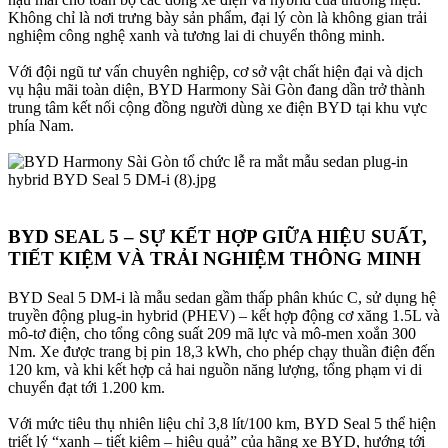
Không chỉ là nơi trưng bày sản phẩm, đại lý còn là không gian trải
nghiệm công nghệ xanh và tương lai di chuyển thông minh.
Với đội ngũ tư vấn chuyên nghiệp, cơ sở vật chất hiện đại và dịch
vụ hậu mãi toàn diện, BYD Harmony Sài Gòn đang dần trở thành
trung tâm kết nối cộng đồng người dùng xe điện BYD tại khu vực
phía Nam.
BYD SEAL 5 – SỰ KẾT HỢP GIỮA HIỆU SUẤT,
TIẾT KIỆM VÀ TRẢI NGHIỆM THÔNG MINH​
BYD Seal 5 DM-i là mẫu sedan gầm thấp phân khúc C, sử dụng hệ
truyền động plug-in hybrid (PHEV) – kết hợp động cơ xăng 1.5L và
mô-tơ điện, cho tổng công suất 209 mã lực và mô-men xoắn 300
Nm. Xe được trang bị pin 18,3 kWh, cho phép chạy thuần điện đến
120 km, và khi kết hợp cả hai nguồn năng lượng, tổng phạm vi di
chuyển đạt tới 1.200 km.
Với mức tiêu thụ nhiên liệu chỉ 3,8 lít/100 km, BYD Seal 5 thể hiện
triết lý “xanh – tiết kiệm – hiệu quả” của hãng xe BYD, hướng tới