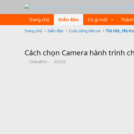
Trang chủ
Diễn đàn
Có gì mới
Thành
Trang chủ
Diễn đàn
Cuộc sống bên xe
Tin tức, thị t
Cách chọn Camera hành trình ch
B
N
Châu@Xe
4/5/23
ắ
g
t
à
đ
y
ầ
b
u
ắ
t
đ
ầ
u