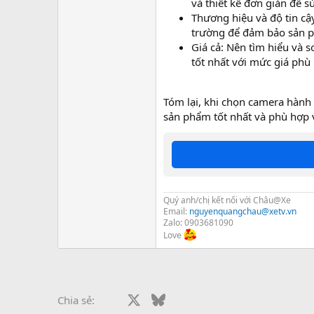
và thiết kế đơn giản để 
Thương hiệu và độ tin cậy
trường để đảm bảo sản p
Giá cả: Nên tìm hiểu và 
tốt nhất với mức giá phù
Tóm lại, khi chọn camera hành 
sản phẩm tốt nhất và phù hợp 
Quý anh/chị kết nối với Châu@Xe
Email:
nguyenquangchau@xetv.vn
Zalo: 0903681090
Love
Facebook
X
Bluesky
LinkedIn
Reddit
Pinterest
Tumblr
What
Chia sẻ: