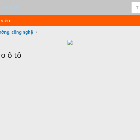
 viên
rường, công nghệ
o ô tô