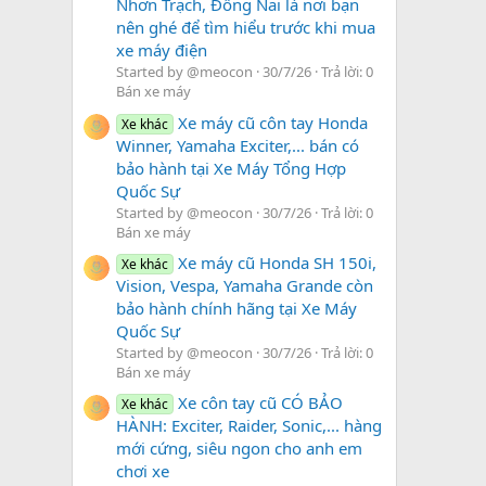
Nhơn Trạch, Đồng Nai là nơi bạn
nên ghé để tìm hiểu trước khi mua
xe máy điện
Started by @meocon
30/7/26
Trả lời: 0
Bán xe máy
Xe máy cũ côn tay Honda
Xe khác
Winner, Yamaha Exciter,... bán có
bảo hành tại Xe Máy Tổng Hợp
Quốc Sự
Started by @meocon
30/7/26
Trả lời: 0
Bán xe máy
Xe máy cũ Honda SH 150i,
Xe khác
Vision, Vespa, Yamaha Grande còn
bảo hành chính hãng tại Xe Máy
Quốc Sự
Started by @meocon
30/7/26
Trả lời: 0
Bán xe máy
Xe côn tay cũ CÓ BẢO
Xe khác
HÀNH: Exciter, Raider, Sonic,... hàng
mới cứng, siêu ngon cho anh em
chơi xe