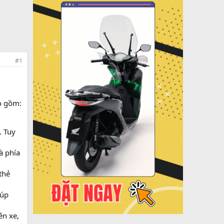
#1
o gồm:
. Tuy
à phía
thẻ
iúp
ên xe,