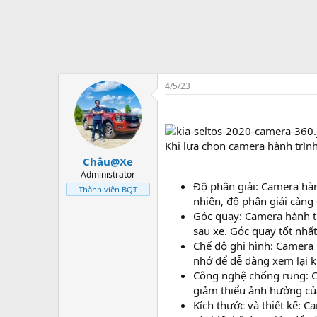
4/5/23
Khi lựa chọn camera hành trìn
Châu@Xe
Administrator
Độ phân giải: Camera hành
Thành viên BQT
nhiên, độ phân giải càng 
Góc quay: Camera hành tr
sau xe. Góc quay tốt nhất
Chế độ ghi hình: Camera h
nhớ để dễ dàng xem lại kh
Công nghệ chống rung: C
giảm thiểu ảnh hưởng củ
Kích thước và thiết kế: C