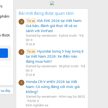
hị
Bài mới đang được quan tâm
n phẩm
KIA EV6 2026 tại Việt Nam:
Tin xe
X
Giá bán, đánh giá thực tế và so
sánh với VinFast
n được
Started by xevietnam
9 phút trước
Trả
lời: 0
Ô tô #
Hyundai Ioniq 5 hay Ioniq 6
Tin xe
X
tại Việt Nam 2026: Xe điện nào
đáng mua hơn?
Started by xevietnam
39 phút trước
Trả
lời: 0
Ô tô #
Honda CR-V eHEV 2026 tại Việt
X
Nam: Có xứng đáng với mức giá
tại đây.
không?
Started by xevietnam
Hôm nay lúc 08:52
Trả lời: 0
Kinh nghiệm xe