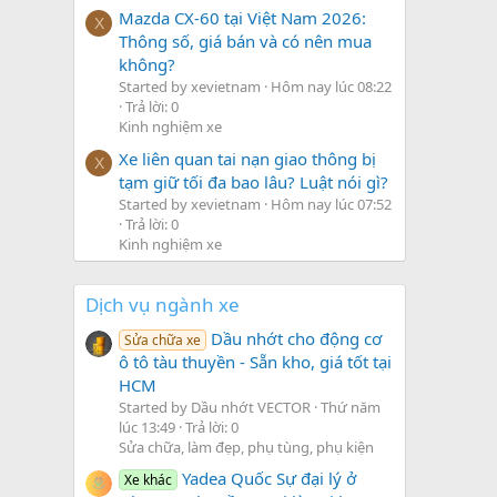
Mazda CX-60 tại Việt Nam 2026:
X
Thông số, giá bán và có nên mua
không?
Started by xevietnam
Hôm nay lúc 08:22
Trả lời: 0
Kinh nghiệm xe
Xe liên quan tai nạn giao thông bị
X
tạm giữ tối đa bao lâu? Luật nói gì?
Started by xevietnam
Hôm nay lúc 07:52
Trả lời: 0
Kinh nghiệm xe
Dịch vụ ngành xe
Dầu nhớt cho động cơ
Sửa chữa xe
ô tô tàu thuyền - Sẵn kho, giá tốt tại
HCM
Started by Dầu nhớt VECTOR
Thứ năm
lúc 13:49
Trả lời: 0
Sửa chữa, làm đẹp, phụ tùng, phụ kiện
Yadea Quốc Sự đại lý ở
Xe khác