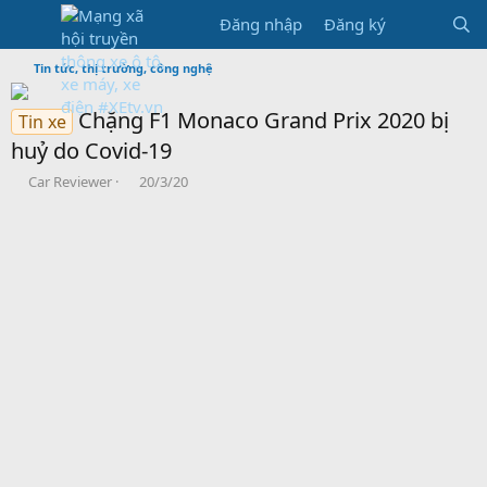
Đăng nhập
Đăng ký
Tin tức, thị trường, công nghệ
Chặng F1 Monaco Grand Prix 2020 bị
Tin xe
huỷ do Covid-19
B
N
Car Reviewer
20/3/20
ắ
g
t
à
đ
y
ầ
b
u
ắ
t
đ
ầ
u