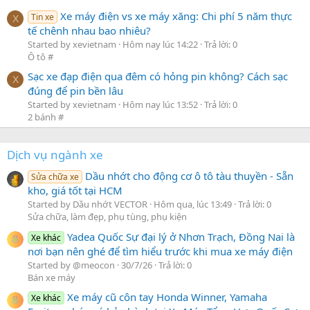
Xe máy điện vs xe máy xăng: Chi phí 5 năm thực
Tin xe
X
tế chênh nhau bao nhiêu?
Started by xevietnam
Hôm nay lúc 14:22
Trả lời: 0
Ô tô #
Sạc xe đạp điện qua đêm có hỏng pin không? Cách sạc
X
đúng để pin bền lâu
Started by xevietnam
Hôm nay lúc 13:52
Trả lời: 0
2 bánh #
Dịch vụ ngành xe
Dầu nhớt cho động cơ ô tô tàu thuyền - Sẵn
Sửa chữa xe
kho, giá tốt tại HCM
Started by Dầu nhớt VECTOR
Hôm qua, lúc 13:49
Trả lời: 0
Sửa chữa, làm đẹp, phụ tùng, phụ kiện
Yadea Quốc Sự đại lý ở Nhơn Trạch, Đồng Nai là
Xe khác
nơi bạn nên ghé để tìm hiểu trước khi mua xe máy điện
Started by @meocon
30/7/26
Trả lời: 0
Bán xe máy
Xe máy cũ côn tay Honda Winner, Yamaha
Xe khác