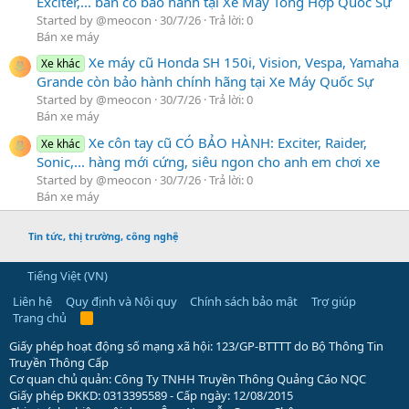
Exciter,... bán có bảo hành tại Xe Máy Tổng Hợp Quốc Sự
Started by @meocon
30/7/26
Trả lời: 0
Bán xe máy
Xe máy cũ Honda SH 150i, Vision, Vespa, Yamaha
Xe khác
Grande còn bảo hành chính hãng tại Xe Máy Quốc Sự
Started by @meocon
30/7/26
Trả lời: 0
Bán xe máy
Xe côn tay cũ CÓ BẢO HÀNH: Exciter, Raider,
Xe khác
Sonic,... hàng mới cứng, siêu ngon cho anh em chơi xe
Started by @meocon
30/7/26
Trả lời: 0
Bán xe máy
Tin tức, thị trường, công nghệ
Tiếng Việt (VN)
Liên hệ
Quy định và Nội quy
Chính sách bảo mật
Trợ giúp
Trang chủ
R
S
S
Giấy phép hoạt động số mạng xã hội: 123/GP-BTTTT do Bộ Thông Tin
Truyền Thông Cấp
Cơ quan chủ quản: Công Ty TNHH Truyền Thông Quảng Cáo NQC
Giấy phép ĐKKD: 0313395589 - Cấp ngày: 12/08/2015