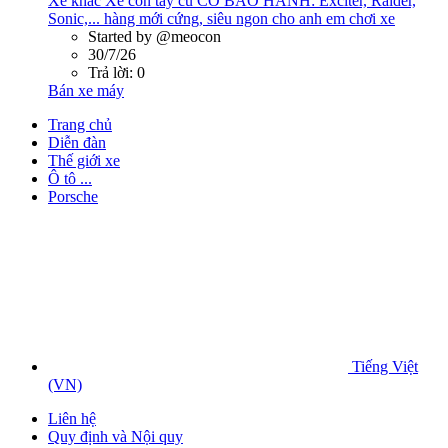
Xe khác
Xe côn tay cũ CÓ BẢO HÀNH: Exciter, Raider,
Sonic,... hàng mới cứng, siêu ngon cho anh em chơi xe
Started by @meocon
30/7/26
Trả lời: 0
Bán xe máy
Trang chủ
Diễn đàn
Thế giới xe
Ô tô ...
Porsche
Tiếng Việt
(VN)
Liên hệ
Quy định và Nội quy