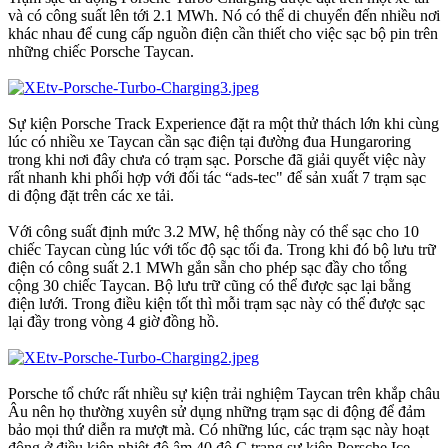
và có công suất lên tới 2.1 MWh. Nó có thể di chuyển đến nhiều nơi
khác nhau để cung cấp nguồn điện cần thiết cho việc sạc bộ pin trên
những chiếc Porsche Taycan.
Sự kiện Porsche Track Experience đặt ra một thử thách lớn khi cùng
lúc có nhiều xe Taycan cần sạc điện tại đường đua Hungaroring
trong khi nơi đây chưa có trạm sạc. Porsche đã giải quyết việc này
rất nhanh khi phối hợp với đối tác “ads-tec" để sản xuất 7 trạm sạc
di động đặt trên các xe tải.
Với công suất định mức 3.2 MW, hệ thống này có thể sạc cho 10
chiếc Taycan cùng lúc với tốc độ sạc tối đa. Trong khi đó bộ lưu trữ
điện có công suất 2.1 MWh gắn sẵn cho phép sạc đầy cho tổng
cộng 30 chiếc Taycan. Bộ lưu trữ cũng có thể được sạc lại bằng
điện lưới. Trong điều kiện tốt thì mỗi trạm sạc này có thể được sạc
lại đầy trong vòng 4 giờ đồng hồ.
Porsche tổ chức rất nhiều sự kiện trải nghiệm Taycan trên khắp châu
Âu nên họ thường xuyên sử dụng những trạm sạc di động để đảm
bảo mọi thứ diễn ra mượt mà. Có những lúc, các trạm sạc này hoạt
động ở điều kiện nhiệt độ âm 40 độ C trang sự kiện Porsche Ice