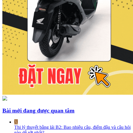
Bài mới đang được quan tâm
X
Thi lý thuyết bằng lái B2: Bao nhiêu câu, điểm đậu và câu hỏi
nào dễ rớt nhất?