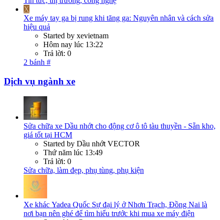
Tin tức, thị trường, công nghệ
X
Xe máy tay ga bị rung khi tăng ga: Nguyên nhân và cách sửa
hiệu quả
Started by xevietnam
Hôm nay lúc 13:22
Trả lời: 0
2 bánh #
Dịch vụ ngành xe
Sửa chữa xe
Dầu nhớt cho động cơ ô tô tàu thuyền - Sẵn kho,
giá tốt tại HCM
Started by Dầu nhớt VECTOR
Thứ năm lúc 13:49
Trả lời: 0
Sửa chữa, làm đẹp, phụ tùng, phụ kiện
Xe khác
Yadea Quốc Sự đại lý ở Nhơn Trạch, Đồng Nai là
nơi bạn nên ghé để tìm hiểu trước khi mua xe máy điện