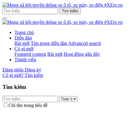
Trang chủ
Diễn đàn
Bài mới
Tìm trong diễn đàn
Advanced search
Có gì mới
Featured content
Bài mới
Hoạt động gần đây
Thành viên
Đăng nhập
Đăng ký
Có gì mới?
Tìm kiếm
Tìm kiếm
Chỉ tìm trong tiêu đề