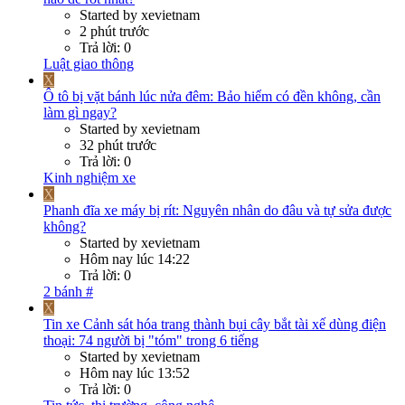
Started by xevietnam
2 phút trước
Trả lời: 0
Luật giao thông
X
Ô tô bị vặt bánh lúc nửa đêm: Bảo hiểm có đền không, cần
làm gì ngay?
Started by xevietnam
32 phút trước
Trả lời: 0
Kinh nghiệm xe
X
Phanh đĩa xe máy bị rít: Nguyên nhân do đâu và tự sửa được
không?
Started by xevietnam
Hôm nay lúc 14:22
Trả lời: 0
2 bánh #
X
Tin xe
Cảnh sát hóa trang thành bụi cây bắt tài xế dùng điện
thoại: 74 người bị "tóm" trong 6 tiếng
Started by xevietnam
Hôm nay lúc 13:52
Trả lời: 0