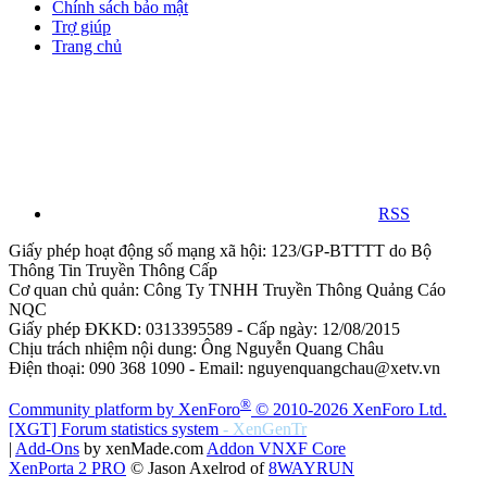
Chính sách bảo mật
Trợ giúp
Trang chủ
RSS
Giấy phép hoạt động số mạng xã hội: 123/GP-BTTTT do Bộ
Thông Tin Truyền Thông Cấp
Cơ quan chủ quản: Công Ty TNHH Truyền Thông Quảng Cáo
NQC
Giấy phép ĐKKD: 0313395589 - Cấp ngày: 12/08/2015
Chịu trách nhiệm nội dung: Ông Nguyễn Quang Châu
Điện thoại: 090 368 1090 - Email: nguyenquangchau@xetv.vn
®
Community platform by XenForo
© 2010-2026 XenForo Ltd.
[XGT] Forum statistics system
- XenGenTr
|
Add-Ons
by xenMade.com
Addon VNXF Core
XenPorta 2 PRO
© Jason Axelrod of
8WAYRUN