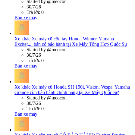
Started by @meocon
30/7/26
Trả lời: 0
Bán xe máy
Xe khác
Xe máy cũ côn tay Honda Winner, Yamaha
Exciter,... bán có bảo hành tại Xe Máy Tổng Hợp Quốc Sự
Started by @meocon
30/7/26
Trả lời: 0
Bán xe máy
Xe khác
Xe máy cũ Honda SH 150i, Vision, Vespa, Yamaha
Grande còn bảo hành chính hãng tại Xe Máy Quốc Sự
Started by @meocon
30/7/26
Trả lời: 0
Bán xe máy