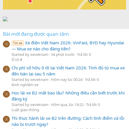
Bài mới đang được quan tâm
Xe điện Việt Nam 2026: VinFast, BYD hay Hyundai
Tin xe
X
— Mua xe nào cho đáng tiền?
Started by xevietnam
54 phút trước
Trả lời: 0
Ô tô #
Chi phí sở hữu ô tô tại Việt Nam 2026: Tính đủ từ mua xe
X
đến bán lại sau 5 năm
Started by xevietnam
Hôm nay lúc 00:24
Trả lời: 0
Kinh nghiệm xe
Học lái xe B2 mất bao lâu? Những điều cần biết trước khi
X
đăng ký
Started by xevietnam
Hôm qua, lúc 19:22
Trả lời: 0
Luật giao thông
Thi thực hành lái xe B2 trên đường: Cách tính điểm và lỗi
X
nào bị trượt ngay?