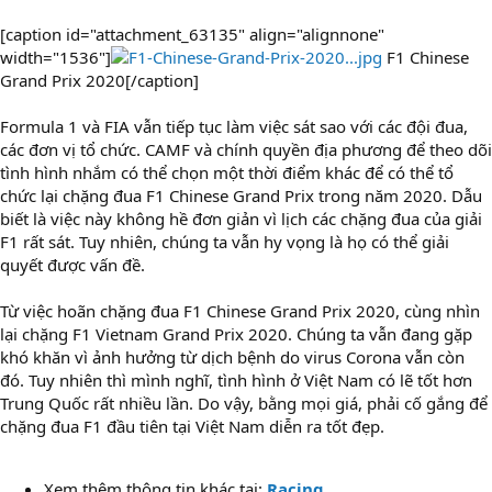
[caption id="attachment_63135" align="alignnone"
width="1536"]
F1 Chinese
Grand Prix 2020[/caption]
Formula 1 và FIA vẫn tiếp tục làm việc sát sao với các đội đua,
các đơn vị tổ chức. CAMF và chính quyền địa phương để theo dõi
tình hình nhắm có thể chọn một thời điểm khác để có thể tổ
chức lại chặng đua F1 Chinese Grand Prix trong năm 2020. Dẫu
biết là việc này không hề đơn giản vì lịch các chặng đua của giải
F1 rất sát. Tuy nhiên, chúng ta vẫn hy vọng là họ có thể giải
quyết được vấn đề.
Từ việc hoãn chặng đua F1 Chinese Grand Prix 2020, cùng nhìn
lại chặng F1 Vietnam Grand Prix 2020. Chúng ta vẫn đang gặp
khó khăn vì ảnh hưởng từ dịch bệnh do virus Corona vẫn còn
đó. Tuy nhiên thì mình nghĩ, tình hình ở Việt Nam có lẽ tốt hơn
Trung Quốc rất nhiều lần. Do vậy, bằng mọi giá, phải cố gắng để
chặng đua F1 đầu tiên tại Việt Nam diễn ra tốt đẹp.
Xem thêm thông tin khác tại:
Racing