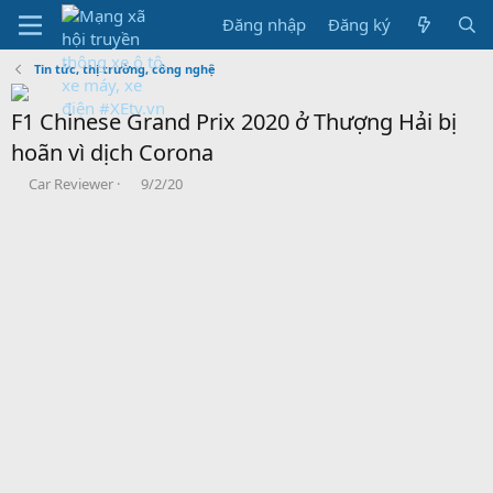
Đăng nhập
Đăng ký
Tin tức, thị trường, công nghệ
F1 Chinese Grand Prix 2020 ở Thượng Hải bị
hoãn vì dịch Corona
B
N
Car Reviewer
9/2/20
ắ
g
t
à
đ
y
ầ
b
u
ắ
t
đ
ầ
u