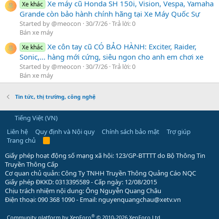
Xe máy cũ Honda SH 150i, Vision, Vespa, Yamaha
Xe khác
Grande còn bảo hành chính hãng tại Xe Máy Quốc Sự
Started by @meocon
30/7/26
Trả lời: 0
Bán xe máy
Xe côn tay cũ CÓ BẢO HÀNH: Exciter, Raider,
Xe khác
Sonic,... hàng mới cứng, siêu ngon cho anh em chơi xe
Started by @meocon
30/7/26
Trả lời: 0
Bán xe máy
Tin tức, thị trường, công nghệ
Tiếng Việt (VN)
Liên hệ
Quy định và Nội quy
Chính sách bảo mật
Trợ giúp
Trang chủ
R
S
S
Giấy phép hoạt động số mạng xã hội: 123/GP-BTTTT do Bộ Thông Tin
Truyền Thông Cấp
Cơ quan chủ quản: Công Ty TNHH Truyền Thông Quảng Cáo NQC
Giấy phép ĐKKD: 0313395589 - Cấp ngày: 12/08/2015
Chịu trách nhiệm nội dung: Ông Nguyễn Quang Châu
Điện thoại: 090 368 1090 - Email: nguyenquangchau@xetv.vn
®
Community platform by XenForo
© 2010-2026 XenForo Ltd.