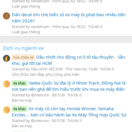
Started by xevietnam
Hôm qua, lúc 18:52
Trả lời: 0
Luật giao thông
Dán decal tím che biển số xe máy bị phạt bao nhiêu tiền
X
năm 2026?
Started by xevietnam
Hôm qua, lúc 18:22
Trả lời: 0
Luật giao thông
Dịch vụ ngành xe
Dầu nhớt cho động cơ ô tô tàu thuyền - Sẵn
Sửa chữa xe
kho, giá tốt tại HCM
Started by Dầu nhớt VECTOR
Thứ năm lúc 13:49
Trả lời: 0
Sửa chữa, làm đẹp, phụ tùng, phụ kiện
Yadea Quốc Sự đại lý ở Nhơn Trạch, Đồng Nai là
Xe khác
nơi bạn nên ghé để tìm hiểu trước khi mua xe máy điện
Started by @meocon
30/7/26
Trả lời: 0
Bán xe máy
Xe máy cũ côn tay Honda Winner, Yamaha
Xe khác
Exciter,... bán có bảo hành tại Xe Máy Tổng Hợp Quốc Sự
Started by @meocon
30/7/26
Trả lời: 0
Bán xe máy