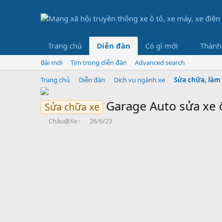
Trang chủ
Diễn đàn
Có gì mới
Thành
Bài mới
Tìm trong diễn đàn
Advanced search
Trang chủ
Diễn đàn
Dịch vụ ngành xe
Sửa chữa, làm 
Garage Auto sửa xe ô
Sửa chữa xe
B
N
Châu@Xe
26/6/23
ắ
g
t
à
đ
y
ầ
b
u
ắ
t
đ
ầ
u