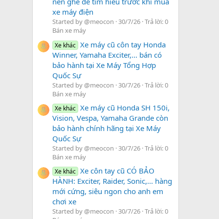
nên ghé để tìm hiểu trước khi mua
xe máy điện
Started by @meocon
30/7/26
Trả lời: 0
Bán xe máy
Xe máy cũ côn tay Honda
Xe khác
Winner, Yamaha Exciter,... bán có
bảo hành tại Xe Máy Tổng Hợp
Quốc Sự
Started by @meocon
30/7/26
Trả lời: 0
Bán xe máy
Xe máy cũ Honda SH 150i,
Xe khác
Vision, Vespa, Yamaha Grande còn
bảo hành chính hãng tại Xe Máy
Quốc Sự
Started by @meocon
30/7/26
Trả lời: 0
Bán xe máy
Xe côn tay cũ CÓ BẢO
Xe khác
HÀNH: Exciter, Raider, Sonic,... hàng
mới cứng, siêu ngon cho anh em
chơi xe
Started by @meocon
30/7/26
Trả lời: 0