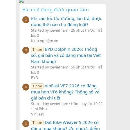
Bài mới đang được quan tâm
Khi cao tốc tắc đường, làn trái được
X
dùng thế nào cho đúng luật?
Started by xevietnam
26 phút trước
Trả
lời: 0
Kinh nghiệm xe
BYD Dolphin 2026: Thông
Tin xe
X
số, giá bán và có đáng mua tại Việt
Nam không?
Started by xevietnam
56 phút trước
Trả
lời: 0
BYD
VinFast VF7 2026 có đáng
Tin xe
X
mua hơn VF6 không? Thông số và
giá bán chi tiết
Started by xevietnam
Hôm nay lúc 10:22
Trả lời: 0
VinFast
Dat Bike Weaver S 2026 có
Tin xe
X
đáng mua không? Ưu nhược điểm