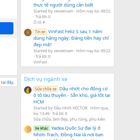
thực tế người dùng cần biết
Started by xevietnam
Hôm nay lúc 09:52
Trả lời: 0
Ô tô #
VinFast Feliz S sau 1 năm
Tin xe
X
dùng hàng ngày: Đáng tiền hay chỉ
đẹp mã?
Started by xevietnam
Hôm nay lúc 09:22
Trả lời: 0
VinFast
Dịch vụ ngành xe
tại đây.
Dầu nhớt cho động cơ
Sửa chữa xe
ô tô tàu thuyền - Sẵn kho, giá tốt tại
HCM
Started by Dầu nhớt VECTOR
Hôm qua,
lúc 13:49
Trả lời: 0
Sửa chữa, làm đẹp, phụ tùng, phụ kiện
Yadea Quốc Sự đại lý ở
Xe khác
Nhơn Trạch, Đồng Nai là nơi bạn