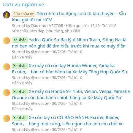
Dịch vụ ngành xe
Dầu nhớt cho động cơ ô tô tàu thuyền - Sẵn
Sửa chữa xe
kho, giá tốt tại HCM
Started by Dầu nhớt VECTOR
Hôm qua, lúc 13:49
Trả lời: 0
Sửa chữa, làm đẹp, phụ tùng, phụ kiện
Yadea Quốc Sự đại lý ở Nhơn Trạch, Đồng Nai là
Xe khác
nơi bạn nên ghé để tìm hiểu trước khi mua xe máy điện
Started by @meocon
30/7/26
Trả lời: 0
Bán xe máy
Xe máy cũ côn tay Honda Winner, Yamaha
Xe khác
Exciter,... bán có bảo hành tại Xe Máy Tổng Hợp Quốc Sự
Started by @meocon
30/7/26
Trả lời: 0
Bán xe máy
Xe máy cũ Honda SH 150i, Vision, Vespa, Yamaha
Xe khác
Grande còn bảo hành chính hãng tại Xe Máy Quốc Sự
Started by @meocon
30/7/26
Trả lời: 0
Bán xe máy
Xe côn tay cũ CÓ BẢO HÀNH: Exciter, Raider,
Xe khác
Sonic,... hàng mới cứng, siêu ngon cho anh em chơi xe
Started by @meocon
30/7/26
Trả lời: 0