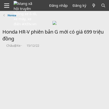
Đăng nhập
Đăng ký
Honda
Honda HR-V phiên bản G mới có giá 699 triệu
đồng
B
N
Châu@Xe
15/12/22
ắ
g
t
à
đ
y
ầ
b
u
ắ
t
đ
ầ
u