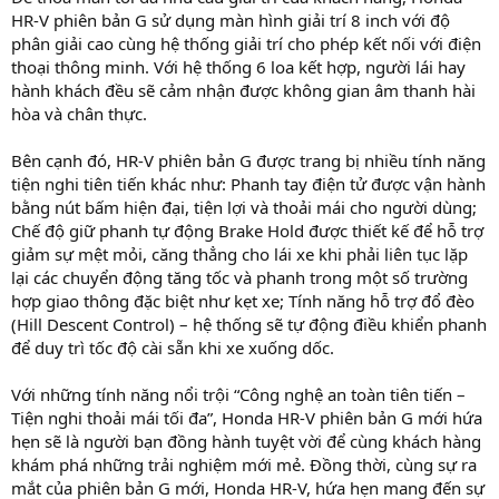
HR-V phiên bản G sử dụng màn hình giải trí 8 inch với độ
phân giải cao cùng hệ thống giải trí cho phép kết nối với điện
thoại thông minh. Với hệ thống 6 loa kết hợp, người lái hay
hành khách đều sẽ cảm nhận được không gian âm thanh hài
hòa và chân thực.
Bên cạnh đó, HR-V phiên bản G được trang bị nhiều tính năng
tiện nghi tiên tiến khác như: Phanh tay điện tử được vận hành
bằng nút bấm hiện đại, tiện lợi và thoải mái cho người dùng;
Chế độ giữ phanh tự động Brake Hold được thiết kế để hỗ trợ
giảm sự mệt mỏi, căng thẳng cho lái xe khi phải liên tục lặp
lại các chuyển động tăng tốc và phanh trong một số trường
hợp giao thông đặc biệt như kẹt xe; Tính năng hỗ trợ đổ đèo
(Hill Descent Control) – hệ thống sẽ tự động điều khiển phanh
để duy trì tốc độ cài sẵn khi xe xuống dốc.
Với những tính năng nổi trội “Công nghệ an toàn tiên tiến –
Tiện nghi thoải mái tối đa”, Honda HR-V phiên bản G mới hứa
hẹn sẽ là người bạn đồng hành tuyệt vời để cùng khách hàng
khám phá những trải nghiệm mới mẻ. Đồng thời, cùng sự ra
mắt của phiên bản G mới, Honda HR-V, hứa hẹn mang đến sự