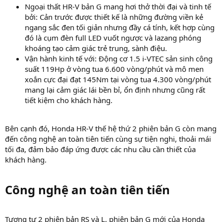
Ngoại thất HR-V bản G mang hơi thở thời đại và tinh tế
bởi: Cản trước được thiết kế là những đường viền kẻ
ngang sắc đen tối giản nhưng đầy cá tính, kết hợp cùng
đó là cụm đèn full LED vuốt ngược và lazang phóng
khoáng tạo cảm giác trẻ trung, sành điệu.
Vận hành kinh tế với: Động cơ 1.5 i-VTEC sản sinh công
suất 119Hp ở vòng tua 6.600 vòng/phút và mô men
xoắn cực đại đạt 145Nm tại vòng tua 4.300 vòng/phút
mang lại cảm giác lái bền bỉ, ổn định nhưng cũng rất
tiết kiệm cho khách hàng.
Bên cạnh đó, Honda HR-V thế hệ thứ 2 phiên bản G còn mang
đến công nghệ an toàn tiên tiến cùng sự tiện nghi, thoải mái
tối đa, đảm bảo đáp ứng được các nhu cầu cần thiết của
khách hàng.
Công nghệ an toàn tiên tiến​
Tương tự 2 phiên bản RS và L, phiên bản G mới của Honda