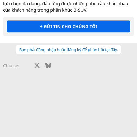
lựa chọn đa dạng, đáp ứng được những nhu cầu khác nhau
của khách hàng trong phân khúc B-SUV.
+ GỬI TIN CHO CHÚNG TÔI
Bạn phải đăng nhập hoặc đăng ký để phản hồi tại đây.
Facebook
X
Bluesky
LinkedIn
Reddit
Pinterest
Tumblr
WhatsApp
Email
Li
Chia sẻ: