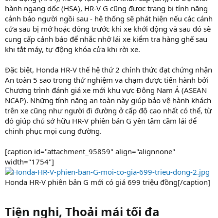
hành ngang dốc (HSA), HR-V G cũng được trang bị tính năng
cảnh báo người ngồi sau - hệ thống sẽ phát hiện nếu các cánh
cửa sau bị mở hoặc đóng trước khi xe khởi động và sau đó sẽ
cung cấp cảnh báo để nhắc nhở lái xe kiểm tra hàng ghế sau
khi tắt máy, tự động khóa cửa khi rời xe.
Đặc biệt, Honda HR-V thế hệ thứ 2 chính thức đạt chứng nhận
An toàn 5 sao trong thử nghiệm va chạm được tiến hành bởi
Chương trình đánh giá xe mới khu vực Đông Nam Á (ASEAN
NCAP). Những tính năng an toàn này giúp bảo vệ hành khách
trên xe cũng như người đi đường ở cấp độ cao nhất có thể, từ
đó giúp chủ sở hữu HR-V phiên bản G yên tâm cầm lái để
chinh phục mọi cung đường.
[caption id="attachment_95859" align="alignnone"
width="1754"]
Honda HR-V phiên bản G mới có giá 699 triệu đồng[/caption]
Tiện nghi, Thoải mái tối đa​