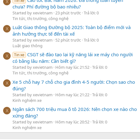
Tin xe
X
chưa? Phí đường bộ bao nhiêu?
Started by xevietnam
23 phút trước
Trả lời: 0
Tin tức, thị trường, công nghệ
Luật Giao thông Đường bộ 2025: Toàn bộ điểm mới và
X
ảnh hưởng thực tế đến tài xế
Started by xevietnam
52 phút trước
Trả lời: 0
Luật giao thông
CSGT sẽ đào tạo lại kỹ năng lái xe máy cho người
Tin xe
X
có bằng lâu năm: Cần biết gì?
Started by xevietnam
Hôm nay lúc 21:52
Trả lời: 0
Tin tức, thị trường, công nghệ
Xe 5 chỗ hay 7 chỗ cho gia đình 4-5 người: Chọn sao cho
X
đúng?
Started by xevietnam
Hôm nay lúc 21:22
Trả lời: 0
Kinh nghiệm xe
Ngân sách 700 triệu mua ô tô 2026: Nên chọn xe nào cho
X
xứng đáng?
Started by xevietnam
Hôm nay lúc 20:52
Trả lời: 0
Kinh nghiệm xe