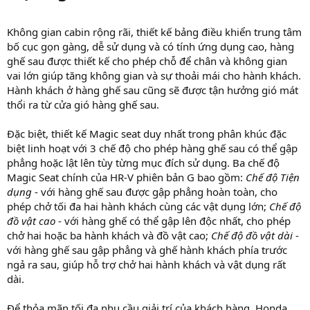
Không gian cabin rộng rãi, thiết kế bảng điều khiển trung tâm
bố cục gọn gàng, dễ sử dụng và có tính ứng dụng cao, hàng
ghế sau được thiết kế cho phép chỗ để chân và không gian
vai lớn giúp tăng không gian và sự thoải mái cho hành khách.
Hành khách ở hàng ghế sau cũng sẽ được tận hưởng gió mát
thổi ra từ cửa gió hàng ghế sau.
Đặc biệt, thiết kế Magic seat duy nhất trong phân khúc đặc
biệt linh hoạt với 3 chế độ cho phép hàng ghế sau có thể gập
phẳng hoặc lật lên tùy từng mục đích sử dụng. Ba chế độ
Magic Seat chính của HR-V phiên bản G bao gồm:
Chế độ Tiện
dụng
- với hàng ghế sau được gập phẳng hoàn toàn, cho
phép chở tối đa hai hành khách cùng các vật dụng lớn;
Chế độ
đồ vật cao
- với hàng ghế có thể gập lên độc nhất, cho phép
chở hai hoặc ba hành khách và đồ vật cao;
Chế độ đồ vật dài
-
với hàng ghế sau gập phẳng và ghế hành khách phía trước
ngả ra sau, giúp hỗ trợ chở hai hành khách và vật dụng rất
dài.
Để thỏa mãn tối đa nhu cầu giải trí của khách hàng, Honda