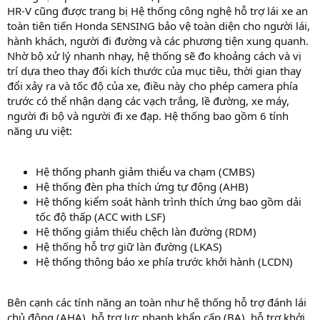
HR-V cũng được trang bị Hệ thống công nghệ hỗ trợ lái xe an
toàn tiên tiến Honda SENSING bảo vệ toàn diện cho người lái,
hành khách, người đi đường và các phương tiện xung quanh.
Nhờ bộ xử lý nhanh nhạy, hệ thống sẽ đo khoảng cách và vị
trí dựa theo thay đổi kích thước của mục tiêu, thời gian thay
đổi xảy ra và tốc độ của xe, điều này cho phép camera phía
trước có thể nhận dạng các vạch trắng, lề đường, xe máy,
người đi bộ và người đi xe đạp. Hệ thống bao gồm 6 tính
năng ưu việt:
Hệ thống phanh giảm thiểu va chạm (CMBS)
Hệ thống đèn pha thích ứng tự động (AHB)
Hệ thống kiểm soát hành trình thích ứng bao gồm dải
tốc độ thấp (ACC with LSF)
Hệ thống giảm thiểu chệch làn đường (RDM)
Hệ thống hỗ trợ giữ làn đường (LKAS)
Hệ thống thông báo xe phía trước khởi hành (LCDN)
Bên cạnh các tính năng an toàn như hệ thống hỗ trợ đánh lái
chủ động (AHA), hỗ trợ lực phanh khẩn cấp (BA), hỗ trợ khởi