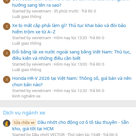
X
hưởng sang tên ra sao?
Started by xevietnam
35 phút trước
Trả lời: 0
Luật giao thông
Xe bị mất cắp phải làm gì? Thủ tục khai báo và đòi bảo
X
hiểm trộm xe từ A–Z
Started by xevietnam
Hôm nay lúc 13:33
Trả lời: 0
Luật giao thông
Đổi bằng lái xe nước ngoài sang bằng Việt Nam: Thủ tục,
X
điều kiện và những điều cần biết
Started by xevietnam
Hôm nay lúc 13:03
Trả lời: 0
Luật giao thông
Honda HR-V 2026 tại Việt Nam: Thông số, giá bán và nên
X
chọn bản nào?
Started by xevietnam
Hôm nay lúc 12:33
Trả lời: 0
Kinh nghiệm xe
Dịch vụ ngành xe
Dầu nhớt cho động cơ ô tô tàu thuyền - Sẵn
Sửa chữa xe
kho, giá tốt tại HCM
Started by Dầu nhớt VECTOR
Thứ năm lúc 13:49
Trả lời: 0