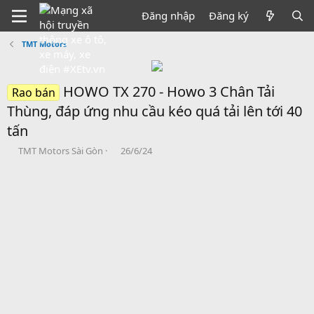
Đăng nhập
Đăng ký
TMT Motors
HOWO TX 270 - Howo 3 Chân Tải
Rao bán
Thùng, đáp ứng nhu cầu kéo quá tải lên tới 40
tấn
B
N
TMT Motors Sài Gòn
26/6/24
ắ
g
t
à
đ
y
ầ
b
u
ắ
t
đ
ầ
u