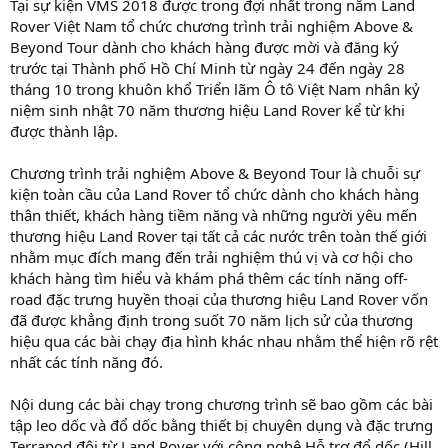
Tại sự kiện VMS 2018 được trong đợi nhất trong năm Land
Rover Việt Nam tổ chức chương trình trải nghiệm Above &
Beyond Tour dành cho khách hàng được mời và đăng ký
trước tại Thành phố Hồ Chí Minh từ ngày 24 đến ngày 28
tháng 10 trong khuôn khổ Triển lãm Ô tô Việt Nam nhân kỷ
niệm sinh nhật 70 năm thương hiệu Land Rover kể từ khi
được thành lập.
Chương trình trải nghiệm Above & Beyond Tour là chuỗi sự
kiện toàn cầu của Land Rover tổ chức dành cho khách hàng
thân thiết, khách hàng tiềm năng và những người yêu mến
thương hiệu Land Rover tại tất cả các nước trên toàn thế giới
nhằm mục đích mang đến trải nghiệm thú vị và cơ hội cho
khách hàng tìm hiểu và khám phá thêm các tính năng off-
road đặc trưng huyền thoại của thương hiệu Land Rover vốn
đã được khẳng định trong suốt 70 năm lịch sử của thương
hiệu qua các bài chạy địa hình khác nhau nhằm thể hiện rõ rệt
nhất các tính năng đó.
Nội dung các bài chạy trong chương trình sẽ bao gồm các bài
tập leo dốc và đổ dốc bằng thiết bị chuyên dụng và đặc trưng
Terrapod đôi từ Land Rover với công nghệ Hỗ trợ đổ dốc (Hill