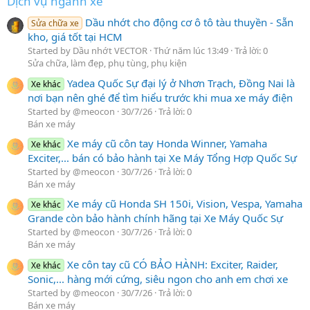
Dịch vụ ngành xe
Dầu nhớt cho động cơ ô tô tàu thuyền - Sẵn
Sửa chữa xe
kho, giá tốt tại HCM
Started by Dầu nhớt VECTOR
Thứ năm lúc 13:49
Trả lời: 0
Sửa chữa, làm đẹp, phụ tùng, phụ kiện
Yadea Quốc Sự đại lý ở Nhơn Trạch, Đồng Nai là
Xe khác
nơi bạn nên ghé để tìm hiểu trước khi mua xe máy điện
Started by @meocon
30/7/26
Trả lời: 0
Bán xe máy
Xe máy cũ côn tay Honda Winner, Yamaha
Xe khác
Exciter,... bán có bảo hành tại Xe Máy Tổng Hợp Quốc Sự
Started by @meocon
30/7/26
Trả lời: 0
Bán xe máy
Xe máy cũ Honda SH 150i, Vision, Vespa, Yamaha
Xe khác
Grande còn bảo hành chính hãng tại Xe Máy Quốc Sự
Started by @meocon
30/7/26
Trả lời: 0
Bán xe máy
Xe côn tay cũ CÓ BẢO HÀNH: Exciter, Raider,
Xe khác
Sonic,... hàng mới cứng, siêu ngon cho anh em chơi xe
Started by @meocon
30/7/26
Trả lời: 0
Bán xe máy