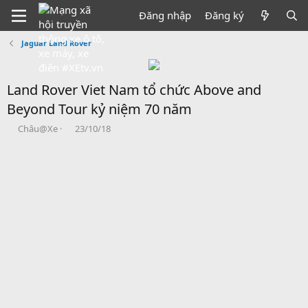
Đăng nhập
Đăng ký
Jaguar Land Rover
Land Rover Viet Nam tổ chức Above and
Beyond Tour kỷ niệm 70 năm
B
N
Châu@Xe
23/10/18
ắ
g
t
à
đ
y
ầ
b
u
ắ
t
đ
ầ
u