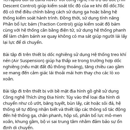
Descent Control) giúp kiểm soát tốc độ của xe khi đổ dốc.Tốc
độ có thể điều chỉnh bằng cách sử dụng ga hoặc bằng hệ
thống kiểm soát hành trình. Đồng thời, sử dụng tính năng
Phân bổ lực bám (Traction Control) giúp kiểm soát độ bám
cùng với hệ thống cân bằng điện tử, sử dụng hệ thống phanh
để làm chậm bánh xe quay không có ma sát giúp người lái lấy
lại lực để di chuyển.
Bài tập đi trên thiết bị dốc nghiêng sử dụng Hệ thống treo khí
nén (Air Suspension) giúp hạ thấp xe trong trường hợp dốc
nghiêng (nếu mặt đất đủ thông thoáng), tăng chiều cao gầm
xe mang đến cảm giác lái thoải mái hơn thay cho các lò xo
xoắn.
Bài tập đi trên thiết bị với bề mặt địa hình gồ ghề sử dụng
Công nghệ Thích ứng Địa hình: Tùy vào thể loại địa hình di
chuyển như cỏ ướt, băng tuyết, bùn lấy, cát hoặc sỏi đá, hệ
thống sẽ tự động nhận biết và thiết lập các thông số tác động
đến hệ thống ga, chân phanh, hộp số, phân bổ lực mô-men
xoắn, khung gầm, bộ vi sai trung tâm nhằm đảm bảo sự ổn
định di chuyển.