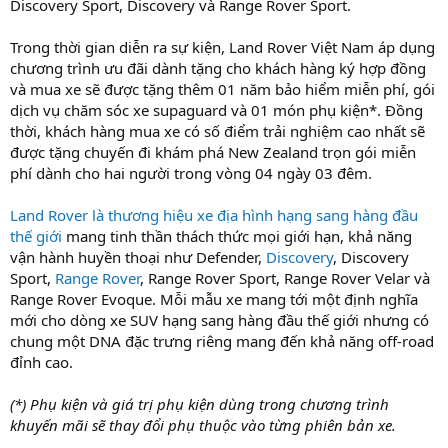
Discovery Sport, Discovery và Range Rover Sport.
Trong thời gian diễn ra sự kiện, Land Rover Việt Nam áp dụng
chương trình ưu đãi dành tặng cho khách hàng ký hợp đồng
và mua xe sẽ được tặng thêm 01 năm bảo hiểm miễn phí, gói
dịch vụ chăm sóc xe supaguard và 01 món phụ kiện*. Đồng
thời, khách hàng mua xe có số điểm trải nghiệm cao nhất sẽ
được tặng chuyến đi khám phá New Zealand trọn gói miễn
phí dành cho hai người trong vòng 04 ngày 03 đêm.
Land Rover là thương hiệu xe địa hình hạng sang hàng đầu
thế giới
mang tinh thần thách thức mọi giới hạn, khả năng
vận hành huyền thoại như Defender,
Discovery
, Discovery
Sport,
Range Rover
, Range Rover Sport, Range Rover Velar và
Range Rover Evoque. Mỗi mẫu xe mang tới một định nghĩa
mới cho dòng xe SUV hạng sang hàng đầu thế giới nhưng có
chung một DNA đặc trưng riêng mang đến khả năng off-road
đỉnh cao.
(*) Phụ kiện và giá trị phụ kiện dùng trong chương trình
khuyến mãi sẽ thay đổi phụ thuộc vào từng phiên bản xe.