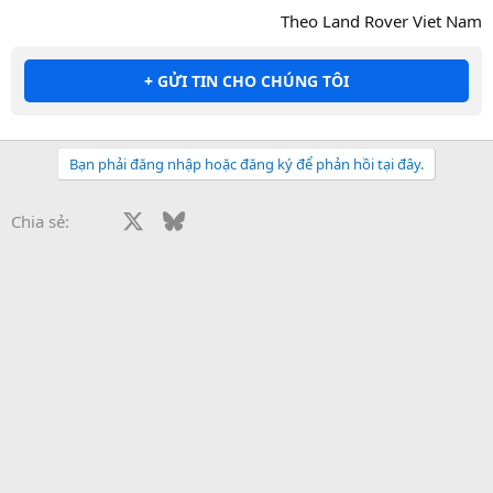
Theo Land Rover Viet Nam​
+ GỬI TIN CHO CHÚNG TÔI
Bạn phải đăng nhập hoặc đăng ký để phản hồi tại đây.
Facebook
X
Bluesky
LinkedIn
Reddit
Pinterest
Tumblr
WhatsApp
Email
Li
Chia sẻ: