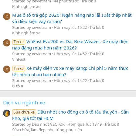
Started by xevietnam
44 phút trước
Trả lời: 0
Kinh nghiệm xe
Mua ô tô trả góp 2026: Ngân hàng nào lãi suất thấp nhất
X
và điều kiện vay ra sao?
Started by xevietnam
Hôm nay lúc 15:22
Trả lời: 0
Kinh nghiệm xe
VinFast Evo200 vs Dat Bike Weaver: Xe máy điện
Tin xe
X
nào đáng mua hơn năm 2026?
Started by xevietnam
Hôm nay lúc 14:52
Trả lời: 0
VinFast
Xe máy điện vs xe máy xăng: Chi phí 5 năm thực
Tin xe
X
tế chênh nhau bao nhiêu?
Started by xevietnam
Hôm nay lúc 14:22
Trả lời: 0
Ô tô #
Dịch vụ ngành xe
Dầu nhớt cho động cơ ô tô tàu thuyền - Sẵn
Sửa chữa xe
kho, giá tốt tại HCM
Started by Dầu nhớt VECTOR
Hôm qua, lúc 13:49
Trả lời: 0
Sửa chữa, làm đẹp, phụ tùng, phụ kiện