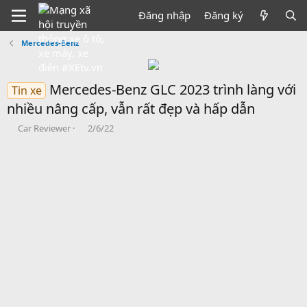
Đăng nhập
Đăng ký
Mercedes-Benz
Mercedes-Benz GLC 2023 trình làng với
Tin xe
nhiều nâng cấp, vẫn rất đẹp và hấp dẫn
B
N
Car Reviewer
2/6/22
ắ
g
t
à
đ
y
ầ
b
u
ắ
t
đ
ầ
u