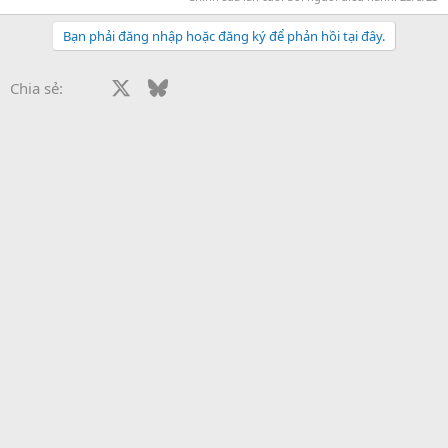
Bạn phải đăng nhập hoặc đăng ký để phản hồi tại đây.
Facebook
X
Bluesky
LinkedIn
Reddit
Pinterest
Tumblr
WhatsApp
Email
Li
Chia sẻ: