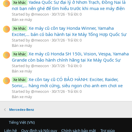
Yadea Quốc Sự đại lý ở Nhơn Trạch, Đồng Nai là
Xe khác
nơi bạn nên ghé để tìm hiểu trước khi mua xe máy điện
Started by @meocon
30/7/26
Trả lời: 0
Bán xe máy
Xe máy cũ côn tay Honda Winner, Yamaha
Xe khác
Exciter,... bán có bảo hành tại Xe Máy Tổng Hợp Quốc Sự
Started by @meocon
30/7/26
Trả lời: 0
Bán xe máy
Xe máy cũ Honda SH 150i, Vision, Vespa, Yamaha
Xe khác
Grande còn bảo hành chính hãng tại Xe Máy Quốc Sự
Started by @meocon
30/7/26
Trả lời: 0
Bán xe máy
Xe côn tay cũ CÓ BẢO HÀNH: Exciter, Raider,
Xe khác
Sonic,... hàng mới cứng, siêu ngon cho anh em chơi xe
Started by @meocon
30/7/26
Trả lời: 0
Bán xe máy
Mercedes-Benz
Tiếng Việt (VN)
Liên hệ
Quy định và Nội quy
Chính sách bảo mật
Trợ giúp