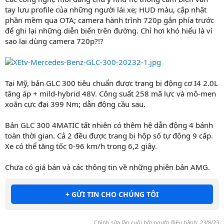
tay lưu profile của những người lái xe; HUD màu, cập nhật
phần mềm qua OTA; camera hành trình 720p gắn phía trước
để ghi lại những diễn biến trên đường. Chỉ hơi khó hiểu là vì
sao lại dùng camera 720p?!?
Tại Mỹ, bản GLC 300 tiêu chuẩn được trang bị động cơ I4 2.0L
tăng áp + mild-hybrid 48V. Công suất 258 mã lực và mô-men
xoắn cực đại 399 Nm; dẫn động cầu sau.
Bản GLC 300 4MATIC tất nhiên có thêm hệ dẫn động 4 bánh
toàn thời gian. Cả 2 đều được trang bị hộp số tự động 9 cấp.
Xe có thể tăng tốc 0-96 km/h trong 6,2 giây.
Chưa có giá bán và các thông tin về những phiên bản AMG.
+ GỬI TIN CHO CHÚNG TÔI
Chỉnh sửa lần cuối bởi người điều hành:
23/8/23