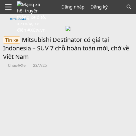
Đăng nhập
Đăng ký
Mitsubishi
Mitsubishi Destinator có giá tại
Tin xe
Indonesia – SUV 7 chỗ hoàn toàn mới, chờ về
Việt Nam
B
N
Châu@Xe
23/7/25
ắ
g
t
à
đ
y
ầ
b
u
ắ
t
đ
ầ
u