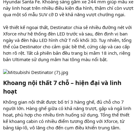
Hyundai Santa Fe. Khoảng sáng gầm xe 244 mm giúp mẫu xe
này linh hoạt trên nhiều điều kiện địa hình, thậm chí còn vượt
qua một số mẫu SUV cỡ D về khả năng vượt chướng ngại.
Về thiết kế ngoại thất, Destinator chia sẻ nhiều đường nét với
Xforce như hệ thống đèn LED trước và sau, đèn định vị ban
ngày và đèn hậu LED hình chữ T nổi khối 3D. Tuy nhiên, tổng
thể của Destinator cho cảm giác bề thế, cứng cáp và cao cấp
hơn rõ rệt. Tất cả phiên bản đều trang bị mâm 18 inch, riêng
bản Ultimate sử dụng mâm hai tông màu nổi bật.
Khoang nội thất 7 chỗ – hiện đại và linh
hoạt
Không gian nội thất được bố trí 3 hàng ghế, đủ chỗ cho 7
người lớn. Hàng ghế giữa có khả năng trượt, gập và ngả linh
hoạt, phù hợp cho nhiều tình huống sử dụng. Tổng thể thiết
kế khoang cabin có nhiều điểm tương đồng với Xforce, từ
bảng táp-lô, vô lăng cho đến cụm điều khiển trung tâm.