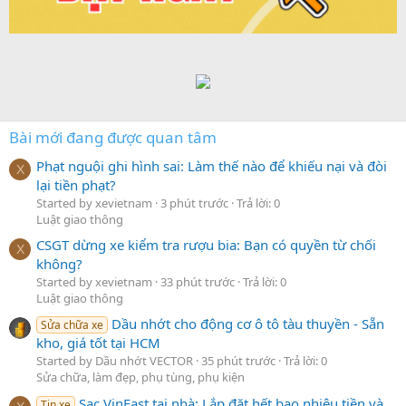
Bài mới đang được quan tâm
Phạt nguội ghi hình sai: Làm thế nào để khiếu nại và đòi
X
lại tiền phạt?
Started by xevietnam
3 phút trước
Trả lời: 0
Luật giao thông
CSGT dừng xe kiểm tra rượu bia: Bạn có quyền từ chối
X
không?
Started by xevietnam
33 phút trước
Trả lời: 0
Luật giao thông
Dầu nhớt cho động cơ ô tô tàu thuyền - Sẵn
Sửa chữa xe
kho, giá tốt tại HCM
Started by Dầu nhớt VECTOR
35 phút trước
Trả lời: 0
Sửa chữa, làm đẹp, phụ tùng, phụ kiện
Sạc VinFast tại nhà: Lắp đặt hết bao nhiêu tiền và
Tin xe