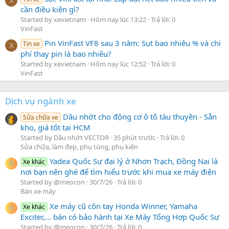
X
cần điều kiện gì?
Started by xevietnam
Hôm nay lúc 13:22
Trả lời: 0
VinFast
Pin VinFast VF8 sau 3 năm: Sụt bao nhiêu % và chi
Tin xe
X
phí thay pin là bao nhiêu?
Started by xevietnam
Hôm nay lúc 12:52
Trả lời: 0
VinFast
Dịch vụ ngành xe
Dầu nhớt cho động cơ ô tô tàu thuyền - Sẵn
Sửa chữa xe
kho, giá tốt tại HCM
Started by Dầu nhớt VECTOR
35 phút trước
Trả lời: 0
Sửa chữa, làm đẹp, phụ tùng, phụ kiện
Yadea Quốc Sự đại lý ở Nhơn Trạch, Đồng Nai là
Xe khác
nơi bạn nên ghé để tìm hiểu trước khi mua xe máy điện
Started by @meocon
30/7/26
Trả lời: 0
Bán xe máy
Xe máy cũ côn tay Honda Winner, Yamaha
Xe khác
Exciter,... bán có bảo hành tại Xe Máy Tổng Hợp Quốc Sự
Started by @meocon
30/7/26
Trả lời: 0