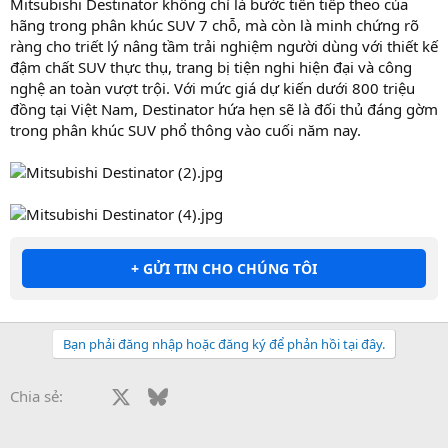
Mitsubishi Destinator không chỉ là bước tiến tiếp theo của
hãng trong phân khúc SUV 7 chỗ, mà còn là minh chứng rõ
ràng cho triết lý nâng tầm trải nghiệm người dùng với thiết kế
đậm chất SUV thực thụ, trang bị tiện nghi hiện đại và công
nghệ an toàn vượt trội. Với mức giá dự kiến dưới 800 triệu
đồng tại Việt Nam, Destinator hứa hẹn sẽ là đối thủ đáng gờm
trong phân khúc SUV phổ thông vào cuối năm nay.
+ GỬI TIN CHO CHÚNG TÔI
Bạn phải đăng nhập hoặc đăng ký để phản hồi tại đây.
Facebook
X
Bluesky
LinkedIn
Reddit
Pinterest
Tumblr
WhatsApp
Email
Li
Chia sẻ: