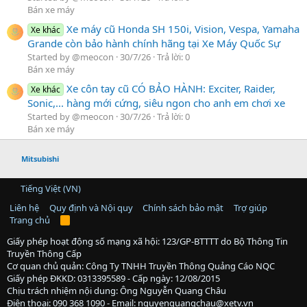
Bán xe máy
Xe máy cũ Honda SH 150i, Vision, Vespa, Yamaha
Xe khác
Grande còn bảo hành chính hãng tại Xe Máy Quốc Sự
Started by @meocon
30/7/26
Trả lời: 0
Bán xe máy
Xe côn tay cũ CÓ BẢO HÀNH: Exciter, Raider,
Xe khác
Sonic,... hàng mới cứng, siêu ngon cho anh em chơi xe
Started by @meocon
30/7/26
Trả lời: 0
Bán xe máy
Mitsubishi
Tiếng Việt (VN)
Liên hệ
Quy định và Nội quy
Chính sách bảo mật
Trợ giúp
Trang chủ
R
S
S
Giấy phép hoạt động số mạng xã hội: 123/GP-BTTTT do Bộ Thông Tin
Truyền Thông Cấp
Cơ quan chủ quản: Công Ty TNHH Truyền Thông Quảng Cáo NQC
Giấy phép ĐKKD: 0313395589 - Cấp ngày: 12/08/2015
Chịu trách nhiệm nội dung: Ông Nguyễn Quang Châu
Điện thoại: 090 368 1090 - Email: nguyenquangchau@xetv.vn