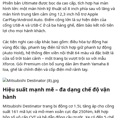
Phiên bản Ultimate được bọc da cao cấp, tích hợp hai màn
hình lớn: một màn hình kỹ thuật số 8 inch phía sau vô lăng và
màn hình trung tâm cảm ứng 12,3 inch hỗ trợ Apple
CarPlay/Android Auto. Điểm cộng lớn là sự hiện diện của
cổng USB-A và USB-C ở cả ba hàng ghế, đảm bảo kết nối tiện
lợi cho mọi hành khách.
Các tiện nghi cao cấp khác bao gồm: điều hòa tự động hai
vùng độc lập, phanh tay điện tử tích hợp giữ phanh tự động
(Auto Hold), hệ thống đèn viền nội thất 64 màu và đặc biệt là
cửa sổ trời toàn cảnh – một trang bị vượt trội so với mẫu
Xforce. Gói Premium còn bổ sung dàn âm thanh Yamaha 8
loa, ghế lái chỉnh điện và cốp điện mở rảnh tay.
Hiệu suất mạnh mẽ – đa dạng chế độ vận
hành
Mitsubishi Destinator trang bị động cơ 1.5L tăng áp cho công
suất 161 mã lực và mô-men xoắn cực đại 250Nm, kết hợp
hộp số vô cấp CVT và hệ dẫn động cầu trước. Xe có đến 5 chế