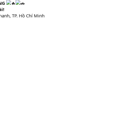
NG
i!
hạnh, TP. Hồ Chí Minh