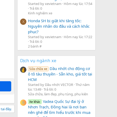
Started by xevietnam
Hôm nay lúc 17:54
Trả lời: 0
Kinh nghiệm xe
Honda SH bị giật khi tăng tốc:
X
Nguyên nhân do đâu và cách khắc
phục?
Started by xevietnam
Hôm nay lúc 17:22
Trả lời: 0
2 bánh #
Dịch vụ ngành xe
Dầu nhớt cho động cơ
Sửa chữa xe
ô tô tàu thuyền - Sẵn kho, giá tốt tại
HCM
Started by Dầu nhớt VECTOR
Thứ năm
lúc 13:49
Trả lời: 0
Sửa chữa, làm đẹp, phụ tùng, phụ kiện
Yadea Quốc Sự đại lý ở
Xe khác
Nhơn Trạch, Đồng Nai là nơi bạn
tại đây.
nên ghé để tìm hiểu trước khi mua