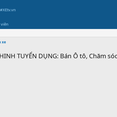
 viên
h xe
INH TUYỂN DỤNG: Bán Ô tô, Chăm sóc