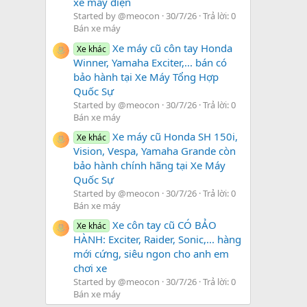
xe máy điện
Started by @meocon
30/7/26
Trả lời: 0
Bán xe máy
Xe máy cũ côn tay Honda
Xe khác
Winner, Yamaha Exciter,... bán có
bảo hành tại Xe Máy Tổng Hợp
Quốc Sự
Started by @meocon
30/7/26
Trả lời: 0
Bán xe máy
Xe máy cũ Honda SH 150i,
Xe khác
Vision, Vespa, Yamaha Grande còn
bảo hành chính hãng tại Xe Máy
Quốc Sự
Started by @meocon
30/7/26
Trả lời: 0
Bán xe máy
Xe côn tay cũ CÓ BẢO
Xe khác
HÀNH: Exciter, Raider, Sonic,... hàng
mới cứng, siêu ngon cho anh em
chơi xe
Started by @meocon
30/7/26
Trả lời: 0
Bán xe máy