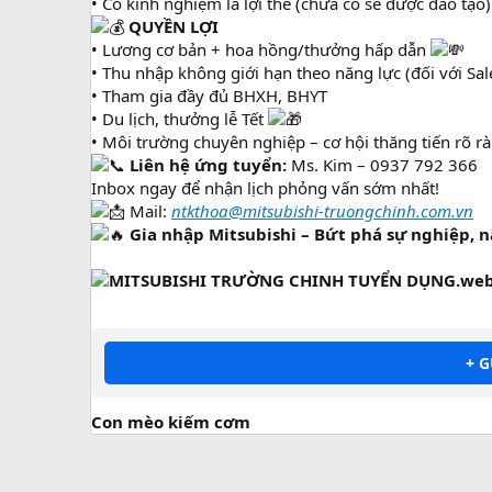
• Có kinh nghiệm là lợi thế (chưa có sẽ được đào tạo)
QUYỀN LỢI
• Lương cơ bản + hoa hồng/thưởng hấp dẫn
• Thu nhập không giới hạn theo năng lực (đối với Sal
• Tham gia đầy đủ BHXH, BHYT
• Du lịch, thưởng lễ Tết
• Môi trường chuyên nghiệp – cơ hội thăng tiến rõ r
Liên hệ ứng tuyển:
Ms. Kim – 0937 792 366
Inbox ngay để nhận lịch phỏng vấn sớm nhất!
Mail:
ntkthoa@mitsubishi-truongchinh.com.vn
Gia nhập Mitsubishi – Bứt phá sự nghiệp, 
+ 
Con mèo kiếm cơm