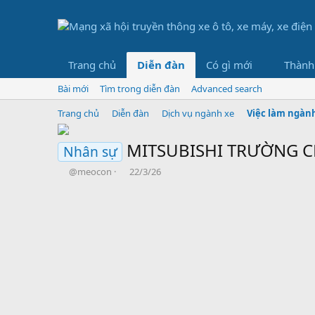
Trang chủ
Diễn đàn
Có gì mới
Thành
Bài mới
Tìm trong diễn đàn
Advanced search
Trang chủ
Diễn đàn
Dịch vụ ngành xe
Việc làm ngàn
MITSUBISHI TRƯỜNG CH
Nhân sự
B
N
@meocon
22/3/26
ắ
g
t
à
đ
y
ầ
b
u
ắ
t
đ
ầ
u