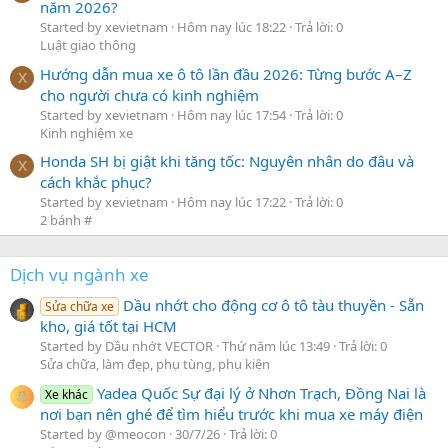
năm 2026?
Started by xevietnam
Hôm nay lúc 18:22
Trả lời: 0
Luật giao thông
Hướng dẫn mua xe ô tô lần đầu 2026: Từng bước A–Z
X
cho người chưa có kinh nghiệm
Started by xevietnam
Hôm nay lúc 17:54
Trả lời: 0
Kinh nghiệm xe
Honda SH bị giật khi tăng tốc: Nguyên nhân do đâu và
X
cách khắc phục?
Started by xevietnam
Hôm nay lúc 17:22
Trả lời: 0
2 bánh #
Dịch vụ ngành xe
Dầu nhớt cho động cơ ô tô tàu thuyền - Sẵn
Sửa chữa xe
kho, giá tốt tại HCM
Started by Dầu nhớt VECTOR
Thứ năm lúc 13:49
Trả lời: 0
Sửa chữa, làm đẹp, phụ tùng, phụ kiện
Yadea Quốc Sự đại lý ở Nhơn Trạch, Đồng Nai là
Xe khác
nơi bạn nên ghé để tìm hiểu trước khi mua xe máy điện
Started by @meocon
30/7/26
Trả lời: 0