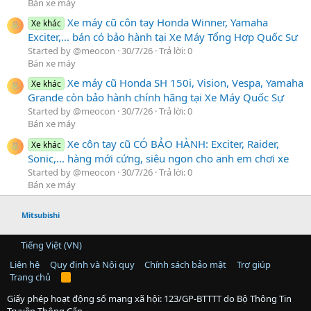
Bán xe máy
Xe máy cũ côn tay Honda Winner, Yamaha
Xe khác
Exciter,... bán có bảo hành tại Xe Máy Tổng Hợp Quốc Sự
Started by @meocon
30/7/26
Trả lời: 0
Bán xe máy
Xe máy cũ Honda SH 150i, Vision, Vespa, Yamaha
Xe khác
Grande còn bảo hành chính hãng tại Xe Máy Quốc Sự
Started by @meocon
30/7/26
Trả lời: 0
Bán xe máy
Xe côn tay cũ CÓ BẢO HÀNH: Exciter, Raider,
Xe khác
Sonic,... hàng mới cứng, siêu ngon cho anh em chơi xe
Started by @meocon
30/7/26
Trả lời: 0
Bán xe máy
Mitsubishi
Tiếng Việt (VN)
Liên hệ
Quy định và Nội quy
Chính sách bảo mật
Trợ giúp
Trang chủ
R
S
S
Giấy phép hoạt động số mạng xã hội: 123/GP-BTTTT do Bộ Thông Tin
Truyền Thông Cấp