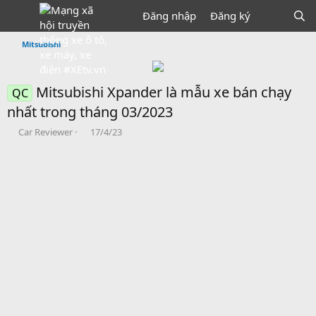
Đăng nhập
Đăng ký
Mitsubishi
Mitsubishi Xpander là mẫu xe bán chạy
QC
nhất trong tháng 03/2023
B
N
Car Reviewer
17/4/23
ắ
g
t
à
đ
y
ầ
b
u
ắ
t
đ
ầ
u