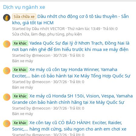
Dịch vụ ngành xe
Dầu nhớt cho động cơ ô tô tàu thuyền - Sẵn
Sửa chữa xe
kho, giá tốt tại HCM
Started by Dầu nhớt VECTOR
Thứ năm lúc 13:49
Trả lời: 0
Sửa chữa, làm đẹp, phụ tùng, phụ kiện
Yadea Quốc Sự đại lý ở Nhơn Trạch, Đồng Nai là
Xe khác
nơi bạn nên ghé để tìm hiểu trước khi mua xe máy điện
Started by @meocon
30/7/26
Trả lời: 0
Bán xe máy
Xe máy cũ côn tay Honda Winner, Yamaha
Xe khác
Exciter,... bán có bảo hành tại Xe Máy Tổng Hợp Quốc Sự
Started by @meocon
30/7/26
Trả lời: 0
Bán xe máy
Xe máy cũ Honda SH 150i, Vision, Vespa, Yamaha
Xe khác
Grande còn bảo hành chính hãng tại Xe Máy Quốc Sự
Started by @meocon
30/7/26
Trả lời: 0
Bán xe máy
Xe côn tay cũ CÓ BẢO HÀNH: Exciter, Raider,
Xe khác
Sonic,... hàng mới cứng, siêu ngon cho anh em chơi xe
Started by @meocon
30/7/26
Trả lời: 0