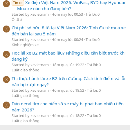
Xe điện Việt Nam 2026: VinFast, BYD hay Hyundai
Tin xe
X
— Mua xe nào cho đáng tiền?
Started by xevietnam
Hôm nay lúc 00:53
Trả lời: 0
Ô tô #
Chi phí sở hữu ô tô tại Việt Nam 2026: Tính đủ từ mua xe
X
đến bán lại sau 5 năm
Started by xevietnam
Hôm nay lúc 00:24
Trả lời: 0
Kinh nghiệm xe
Học lái xe B2 mất bao lâu? Những điều cần biết trước khi
X
đăng ký
Started by xevietnam
Hôm qua, lúc 19:22
Trả lời: 0
Luật giao thông
Thi thực hành lái xe B2 trên đường: Cách tính điểm và lỗi
X
nào bị trượt ngay?
Started by xevietnam
Hôm qua, lúc 18:52
Trả lời: 0
Luật giao thông
Dán decal tím che biển số xe máy bị phạt bao nhiêu tiền
X
năm 2026?
Started by xevietnam
Hôm qua, lúc 18:22
Trả lời: 0
Luật giao thông