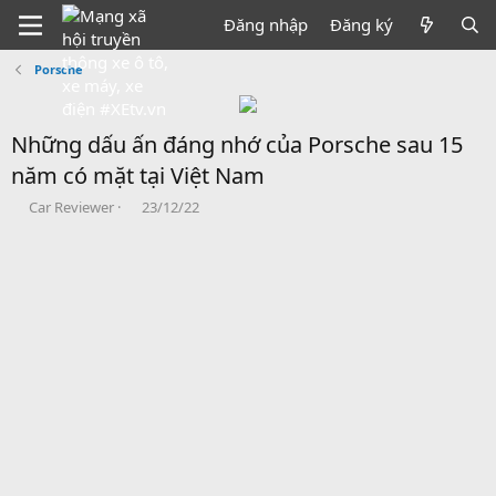
Đăng nhập
Đăng ký
Porsche
Những dấu ấn đáng nhớ của Porsche sau 15
năm có mặt tại Việt Nam
B
N
Car Reviewer
23/12/22
ắ
g
t
à
đ
y
ầ
b
u
ắ
t
đ
ầ
u