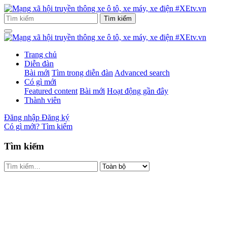
Trang chủ
Diễn đàn
Bài mới
Tìm trong diễn đàn
Advanced search
Có gì mới
Featured content
Bài mới
Hoạt động gần đây
Thành viên
Đăng nhập
Đăng ký
Có gì mới?
Tìm kiếm
Tìm kiếm