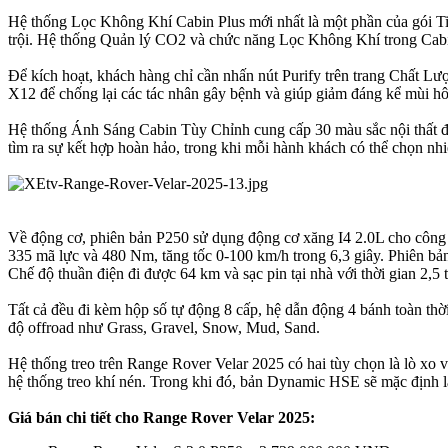
Hệ thống Lọc Không Khí Cabin Plus mới nhất là một phần của gói Ti
trội. Hệ thống Quản lý CO2 và chức năng Lọc Không Khí trong Cabin 
Để kích hoạt, khách hàng chỉ cần nhấn nút Purify trên trang Chất L
X12 để chống lại các tác nhân gây bệnh và giúp giảm đáng kể mùi hôi
Hệ thống Ánh Sáng Cabin Tùy Chỉnh cung cấp 30 màu sắc nội thất để
tìm ra sự kết hợp hoàn hảo, trong khi mỗi hành khách có thể chọn nh
Về động cơ, phiên bản P250 sử dụng động cơ xăng I4 2.0L cho công 
335 mã lực và 480 Nm, tăng tốc 0-100 km/h trong 6,3 giây. Phiên b
Chế độ thuần điện đi được 64 km và sạc pin tại nhà với thời gian 2,
Tất cả đều đi kèm hộp số tự động 8 cấp, hệ dẫn động 4 bánh toàn thờ
độ offroad như Grass, Gravel, Snow, Mud, Sand.
Hệ thống treo trên Range Rover Velar 2025 có hai tùy chọn là lò xo v
hệ thống treo khí nén. Trong khi đó, bản Dynamic HSE sẽ mặc định là
Giá bán chi tiết cho Range Rover Velar 2025: