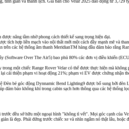
g, tinh giản và thanh lịch. Giá bán cho Velar 2025 dao động từ 3,729 
ản được nâng tầm nhờ phong cách thiết kế sang trọng hiện đại.
ược tích hợp liền mạch vào nội thất mới một cách đầy mạnh mẽ và thanh
n trên các hệ thống âm thanh MeridianTM hàng đầu đảm bảo rằng Rang
(Software Over The Air5) bao phủ 80% các đơn vị điều khiển (ECUs),
y trong một chiếc Range Rover Velar có thể được thực hiện mà không p
 lại cải thiện phạm vi hoạt động 21%; phạm vi EV được chứng nhận th
hệ Đèn bẻ góc động Dynnamic Bend Lighting9 được bổ sung bởi đèn LED
 đảm bảo không khí trong cabin sạch hơn thông qua các hệ thống lọc 
đời trước đều sở hữu một ngoại hình "không tì vết". Mọi góc cạnh của V
 giản là đẹp. Phải đứng trước chiếc xe và nhìn ngắm nó thật lâu, hoặc 