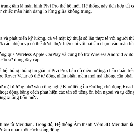
 trung tâm là màn hình Pivi Pro thế hệ mới. Hệ thống này tích hợp tất
hư chiếc màn hình đang lơ lửng giữa không trung.
 tra và phát triển kỹ lưỡng, cả về mặt kỹ thuật số lẫn thực tế với người
 các nhiệm vụ có thể được thực hiện chỉ với hai lần chạm vào màn hì
thông qua Wireless Apple CarPlay và cũng hỗ trợ Wireless Android Auto
 cầu sử dụng dây cáp.
hệ thống thông tin giải trí Pivi Pro, bản đồ điều hướng, chẩn đoán t
ge Rover Velar có thể tự động nhận phần mềm mới mà không cần phải đ
ồn từ mặt đường nhờ vào công nghệ Khử tiếng ồn Đường chủ động Road 
hoạt động bằng cách phát hiện các tần số tiếng ồn bên ngoài và tự độn
lượng xuống bốn mức.
nh mẽ từ Meridian. Trong đó, Hệ thống Âm thanh Vòm 3D Meridian là t
hức âm nhạc một cách sống động.