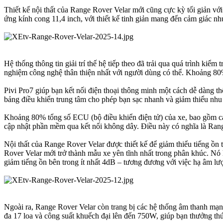
Thiết kế nội thất của Range Rover Velar mới cũng cực kỳ tối giản với
ứng kính cong 11,4 inch, với thiết kế tinh giản mang đến cảm giác n
Hệ thống thông tin giải trí thế hệ tiếp theo đã trải qua quá trình kiểm
nghiệm công nghệ thân thiện nhất với người dùng có thể. Khoảng 80%
Pivi Pro7 giúp bạn kết nối điện thoại thông minh một cách dễ dàng 
bảng điều khiển trung tâm cho phép bạn sạc nhanh và giảm thiểu nhu
Khoảng 80% tổng số ECU (bộ điều khiển điện tử) của xe, bao gồm cả 
cập nhật phần mềm qua kết nối không dây. Điều này có nghĩa là Ran
Nội thất của Range Rover Velar được thiết kế để giảm thiểu tiếng 
Rover Velar mới trở thành mẫu xe yên tĩnh nhất trong phân khúc. Nó 
giảm tiếng ồn bên trong ít nhất 4dB – tương đương với việc hạ âm 
Ngoài ra, Range Rover Velar còn trang bị các hệ thống âm thanh mạ
đa 17 loa và công suất khuếch đại lên đến 750W, giúp bạn thưởng t