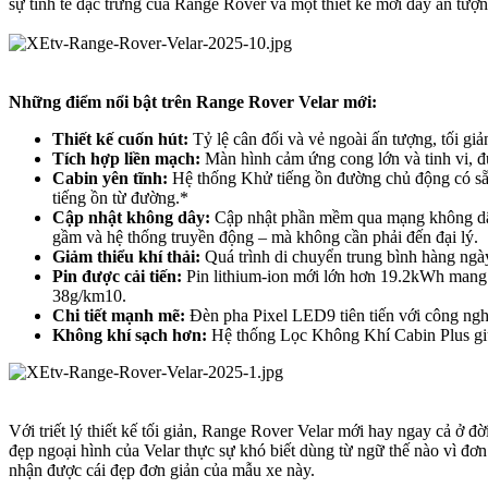
sự tinh tế đặc trưng của Range Rover và một thiết kế mới đầy ấn tượn
Những điểm nổi bật trên Range Rover Velar mới:
Thiết kế cuốn hút:
Tỷ lệ cân đối và vẻ ngoài ấn tượng, tối gi
Tích hợp liền mạch:
Màn hình cảm ứng cong lớn và tinh vi, đ
Cabin yên tĩnh:
Hệ thống Khử tiếng ồn đường chủ động có sẵ
tiếng ồn từ đường.*
Cập nhật không dây:
Cập nhật phần mềm qua mạng không dây 
gầm và hệ thống truyền động – mà không cần phải đến đại lý.
Giảm thiểu khí thải:
Quá trình di chuyển trung bình hàng ngà
Pin được cải tiến:
Pin lithium-ion mới lớn hơn 19.2kWh mang
38g/km10.
Chi tiết mạnh mẽ:
Đèn pha Pixel LED9 tiên tiến với công ng
Không khí sạch hơn:
Hệ thống Lọc Không Khí Cabin Plus giúp
Với triết lý thiết kế tối giản, Range Rover Velar mới hay ngay cả ở 
đẹp ngoại hình của Velar thực sự khó biết dùng từ ngữ thế nào vì đơn
nhận được cái đẹp đơn giản của mẫu xe này.