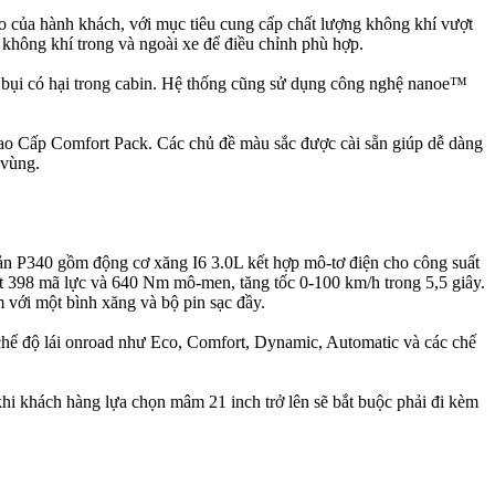
 của hành khách, với mục tiêu cung cấp chất lượng không khí vượt
không khí trong và ngoài xe để điều chỉnh phù hợp.
c bụi có hại trong cabin. Hệ thống cũng sử dụng công nghệ nanoe™
Cao Cấp Comfort Pack. Các chủ đề màu sắc được cài sẵn giúp dễ dàng
 vùng.
bản P340 gồm động cơ xăng I6 3.0L kết hợp mô-tơ điện cho công suất
t 398 mã lực và 640 Nm mô-men, tăng tốc 0-100 km/h trong 5,5 giây.
 với một bình xăng và bộ pin sạc đầy.
 chế độ lái onroad như Eco, Comfort, Dynamic, Automatic và các chế
 khi khách hàng lựa chọn mâm 21 inch trở lên sẽ bắt buộc phải đi kèm