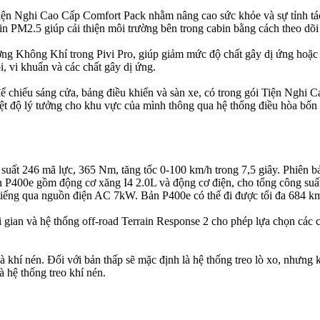
ện Nghi Cao Cấp Comfort Pack nhằm nâng cao sức khỏe và sự tỉnh táo
PM2.5 giúp cải thiện môi trường bên trong cabin bằng cách theo dõi 
ượng Không Khí trong Pivi Pro, giúp giảm mức độ chất gây dị ứng hoặ
, vi khuẩn và các chất gây dị ứng.
 chiếu sáng cửa, bảng điều khiển và sàn xe, có trong gói Tiện Nghi 
iệt độ lý tưởng cho khu vực của mình thông qua hệ thống điều hòa bốn
suất 246 mã lực, 365 Nm, tăng tốc 0-100 km/h trong 7,5 giây. Phiên 
ản P400e gồm động cơ xăng I4 2.0L và động cơ điện, cho tổng công suấ
5 tiếng qua nguồn điện AC 7kW. Bản P400e có thể đi được tối đa 684 km
i gian và hệ thống off-road Terrain Response 2 cho phép lựa chọn các
à khí nén. Đối với bản thấp sẽ mặc định là hệ thống treo lò xo, nhưng
 hệ thống treo khí nén.