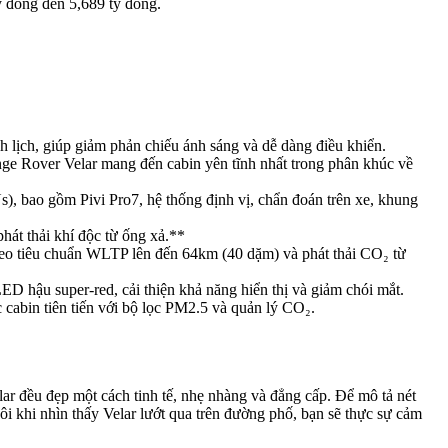
tỷ đồng đến 5,689 tỷ đồng.
 lịch, giúp giảm phản chiếu ánh sáng và dễ dàng điều khiển.
e Rover Velar mang đến cabin yên tĩnh nhất trong phân khúc về
 bao gồm Pivi Pro7, hệ thống định vị, chẩn đoán trên xe, khung
hát thải khí độc từ ống xả.**
eo tiêu chuẩn WLTP lên đến 64km (40 dặm) và phát thải CO₂ từ
 hậu super-red, cải thiện khả năng hiển thị và giảm chói mắt.
cabin tiên tiến với bộ lọc PM2.5 và quản lý CO₂.
elar đều đẹp một cách tinh tế, nhẹ nhàng và đẳng cấp. Để mô tả nét
đôi khi nhìn thấy Velar lướt qua trên đường phố, bạn sẽ thực sự cảm