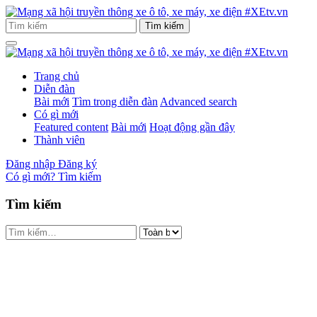
Trang chủ
Diễn đàn
Bài mới
Tìm trong diễn đàn
Advanced search
Có gì mới
Featured content
Bài mới
Hoạt động gần đây
Thành viên
Đăng nhập
Đăng ký
Có gì mới?
Tìm kiếm
Tìm kiếm