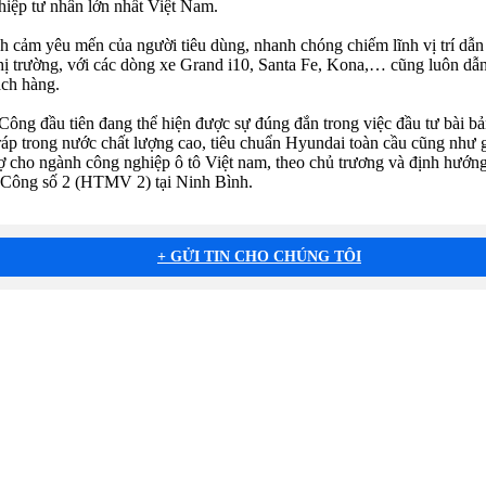
iệp tư nhân lớn nhất Việt Nam.
cảm yêu mến của người tiêu dùng, nhanh chóng chiếm lĩnh vị trí dẫn đ
ị trường, với các dòng xe Grand i10, Santa Fe, Kona,… cũng luôn dẫn
ách hàng.
ng đầu tiên đang thể hiện được sự đúng đắn trong việc đầu tư bài b
p trong nước chất lượng cao, tiêu chuẩn Hyundai toàn cầu cũng như giá
 trợ cho ngành công nghiệp ô tô Việt nam, theo chủ trương và định h
 Công số 2 (HTMV 2) tại Ninh Bình.
+ GỬI TIN CHO CHÚNG TÔI