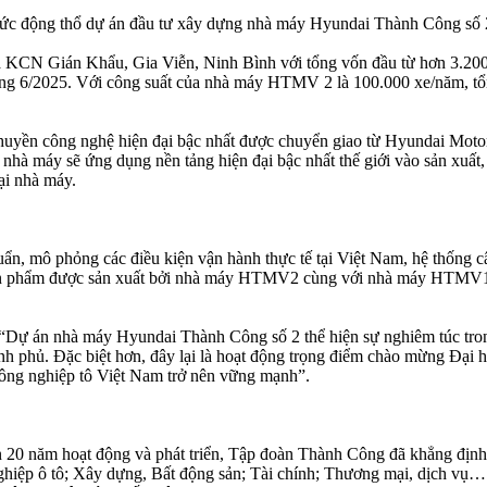
hức động thổ dự án đầu tư xây dựng nhà máy Hyundai Thành Công số
CN Gián Khẩu, Gia Viễn, Ninh Bình với tổng vốn đầu từ hơn 3.200 tỷ
áng 6/2025. Với công suất của nhà máy HTMV 2 là 100.000 xe/năm, tổn
chuyền công nghệ hiện đại bậc nhất được chuyển giao từ Hyundai Motor
nhà máy sẽ ứng dụng nền tảng hiện đại bậc nhất thế giới vào sản xuất,
ại nhà máy.
n, mô phỏng các điều kiện vận hành thực tế tại Việt Nam, hệ thống c
sản phẩm được sản xuất bởi nhà máy HTMV2 cùng với nhà máy HTMV1 sẽ
 án nhà máy Hyundai Thành Công số 2 thể hiện sự nghiêm túc trong 
hủ. Đặc biệt hơn, đây lại là hoạt động trọng điểm chào mừng Đại hộ
 công nghiệp tô Việt Nam trở nên vững mạnh”.
 20 năm hoạt động và phát triển, Tập đoàn Thành Công đã khẳng định đ
iệp ô tô; Xây dựng, Bất động sản; Tài chính; Thương mại, dịch vụ… 