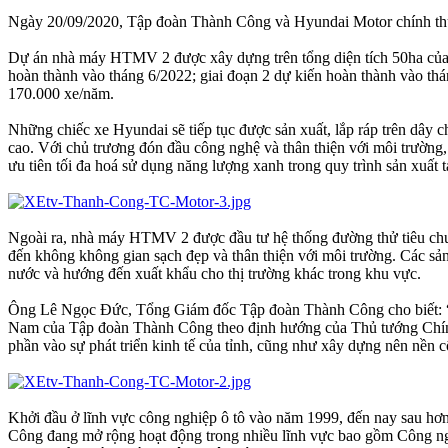
Ngày 20/09/2020, Tập đoàn Thành Công và Hyundai Motor chính t
Dự án nhà máy HTMV 2 được xây dựng trên tổng diện tích 50ha của K
hoàn thành vào tháng 6/2022; giai đoạn 2 dự kiến hoàn thành vào th
170.000 xe/năm.
Những chiếc xe Hyundai sẽ tiếp tục được sản xuất, lắp ráp trên dây 
cao. Với chủ trương đón đầu công nghệ và thân thiện với môi trường, 
ưu tiên tối đa hoá sử dụng năng lượng xanh trong quy trình sản xuất t
Ngoài ra, nhà máy HTMV 2 được đầu tư hệ thống đường thử tiêu chuẩ
đến không không gian sạch đẹp và thân thiện với môi trường. Các 
nước và hướng đến xuất khẩu cho thị trường khác trong khu vực.
Ông Lê Ngọc Đức, Tổng Giám đốc Tập đoàn Thành Công cho biết: “Dự
Nam của Tập đoàn Thành Công theo định hướng của Thủ tướng Chính p
phần vào sự phát triển kinh tế của tỉnh, cũng như xây dựng nên nền
Khởi đầu ở lĩnh vực công nghiệp ô tô vào năm 1999, đến nay sau hơn
Công đang mở rộng hoạt động trong nhiều lĩnh vực bao gồm Công ngh