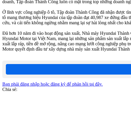
doanh, Tập đoàn Thành Công luôn có mặt trong top những doanh ngh
Ở lĩnh vực công nghiệp ô tô, Tập đoàn Thành Công đã nhận được tình 
tô mang thương hiệu Hyundai của tập đoàn đạt 40,987 xe đứng đầu th
cứu, và cải tiến không ngừng nhằm mang lại sự hài lòng nhất cho kh
Đã hơn 10 năm đi vào hoạt động sản xuất, Nhà máy Hyundai Thành Cô
Hyundai Motor tại Việt Nam, mang lại những sản phẩm sản xuất lắp rá
xuất lắp ráp, tiền đề mở rộng, nâng cao mạng lưới công nghiệp phụ
Motor quyết định đầu tư xây dựng nhà máy sản xuất Hyundai Thành
Bạn phải đăng nhập hoặc đăng ký để phản hồi tại đây.
Chia sẻ: