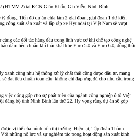
 2 (HTMV 2) tại KCN Gián Khẩu, Gia Viễn, Ninh Bình.
 đồng. Tiến độ dự án chia làm 2 giai đoạn, giai đoạn 1 dự kiến
g công suất sản xuất và lắp ráp xe Hyundai tại Việt Nam sẽ vượt
 cùng các đối tác hàng đầu trong lĩnh vực cơ khí chế tạo công nghệ
 bảo đảm tiêu chuẩn khí thải khắt khe Euro 5.0 và Euro 6.0; đồng thời
ây xanh cũng như hệ thống xử lý chất thải cũng được đầu tư, mang
 đạt tiêu chuẩn toàn cầu, không chỉ đáp ứng đủ cho nhu cầu trong
việc đóng góp cho sự phát triền của ngành công nghiệp ô tô Việt
i đảng bộ tỉnh Ninh Bình lần thứ 22. Hy vọng rằng dự án sẽ góp
ược vị thế của mình trên thị trường. Hiện tại, Tập đoàn Thành
Với những nỗ lực và sự nghiêm túc trong hoạt động sản xuất kinh