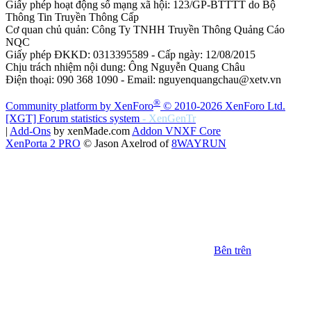
Giấy phép hoạt động số mạng xã hội: 123/GP-BTTTT do Bộ
Thông Tin Truyền Thông Cấp
Cơ quan chủ quản: Công Ty TNHH Truyền Thông Quảng Cáo
NQC
Giấy phép ĐKKD: 0313395589 - Cấp ngày: 12/08/2015
Chịu trách nhiệm nội dung: Ông Nguyễn Quang Châu
Điện thoại: 090 368 1090 - Email: nguyenquangchau@xetv.vn
®
Community platform by XenForo
© 2010-2026 XenForo Ltd.
[XGT] Forum statistics system
- XenGenTr
|
Add-Ons
by xenMade.com
Addon VNXF Core
XenPorta 2 PRO
© Jason Axelrod of
8WAYRUN
Bên trên