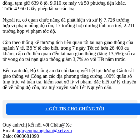
đồng, tạm giữ 639 ô tô, 9.910 xe máy và 50 phương tiện khác.
Tước 4.950 Giấy phép lái xe các loại.
Ngoài ra, cơ quan chức năng đã phát hiện và xử lý 7.726 trường
hợp vi phạm nồng độ cồn, 17 trường hợp dương tính ma tuý, 2.211
trường hợp vi phạm tốc độ.
Còn theo thống kê thương tích liên quan tới tai nạn giao thông của
ngành Y tế, Bộ Y tế cho biết, trong 7 ngày Tết có hơn 26.400 ca
khám, cấp cứu liên quan đến tai nạn giao thông (tăng 13,5%); số ca
tử vong do tai nạn giao thông giảm 3,7% so với Tết năm trước.
Bên cạnh đó, Bộ Công an đã chỉ đạo quyết liệt lực lượng Cảnh sát
giao thông và Công an các địa phương tăng cường 100% quân số
ứng trực và tuần tra, kiểm soát xử lý vi phạm, đặc biệt xử lý chuyên
đề về nồng độ cồn, ma tuý xuyên suốt Tết Nguyên đán.
+ GỬI TIN CHO CHÚNG TÔI
Quý anh/chị kết nối với Châu@Xe
Email:
nguyenquangchau@xetv.vn
Zalo: 0903681090