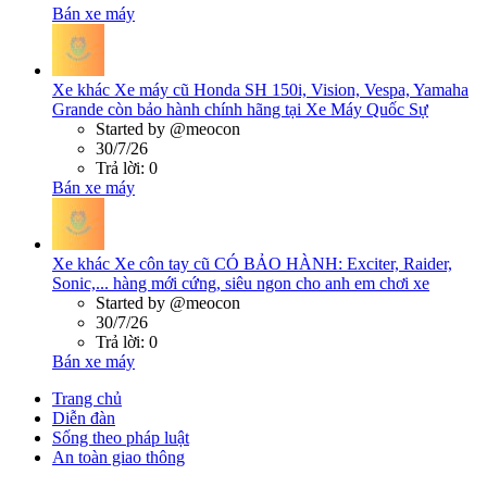
Bán xe máy
Xe khác
Xe máy cũ Honda SH 150i, Vision, Vespa, Yamaha
Grande còn bảo hành chính hãng tại Xe Máy Quốc Sự
Started by @meocon
30/7/26
Trả lời: 0
Bán xe máy
Xe khác
Xe côn tay cũ CÓ BẢO HÀNH: Exciter, Raider,
Sonic,... hàng mới cứng, siêu ngon cho anh em chơi xe
Started by @meocon
30/7/26
Trả lời: 0
Bán xe máy
Trang chủ
Diễn đàn
Sống theo pháp luật
An toàn giao thông