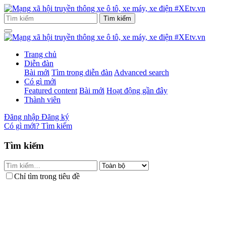
Trang chủ
Diễn đàn
Bài mới
Tìm trong diễn đàn
Advanced search
Có gì mới
Featured content
Bài mới
Hoạt động gần đây
Thành viên
Đăng nhập
Đăng ký
Có gì mới?
Tìm kiếm
Tìm kiếm
Chỉ tìm trong tiêu đề