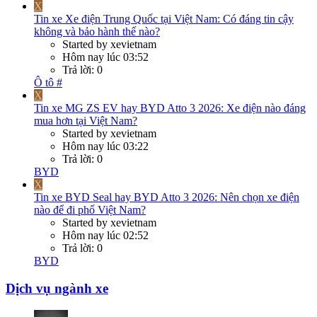
X
Tin xe
Xe điện Trung Quốc tại Việt Nam: Có đáng tin cậy
không và bảo hành thế nào?
Started by xevietnam
Hôm nay lúc 03:52
Trả lời: 0
Ô tô #
X
Tin xe
MG ZS EV hay BYD Atto 3 2026: Xe điện nào đáng
mua hơn tại Việt Nam?
Started by xevietnam
Hôm nay lúc 03:22
Trả lời: 0
BYD
X
Tin xe
BYD Seal hay BYD Atto 3 2026: Nên chọn xe điện
nào để đi phố Việt Nam?
Started by xevietnam
Hôm nay lúc 02:52
Trả lời: 0
BYD
Dịch vụ ngành xe