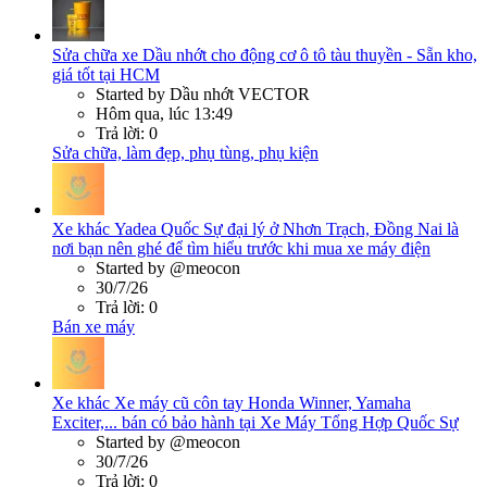
Sửa chữa xe
Dầu nhớt cho động cơ ô tô tàu thuyền - Sẵn kho,
giá tốt tại HCM
Started by Dầu nhớt VECTOR
Hôm qua, lúc 13:49
Trả lời: 0
Sửa chữa, làm đẹp, phụ tùng, phụ kiện
Xe khác
Yadea Quốc Sự đại lý ở Nhơn Trạch, Đồng Nai là
nơi bạn nên ghé để tìm hiểu trước khi mua xe máy điện
Started by @meocon
30/7/26
Trả lời: 0
Bán xe máy
Xe khác
Xe máy cũ côn tay Honda Winner, Yamaha
Exciter,... bán có bảo hành tại Xe Máy Tổng Hợp Quốc Sự
Started by @meocon
30/7/26
Trả lời: 0