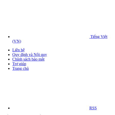
Tiếng Việt
(VN)
Liên hệ
Quy định và Nội quy
Chính sách bảo mật
Trợ giúp
Trang chủ
RSS