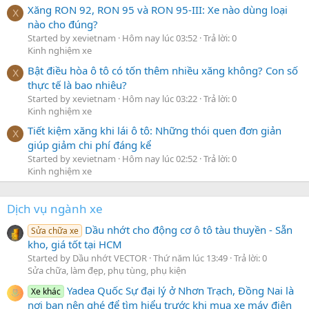
Xăng RON 92, RON 95 và RON 95-III: Xe nào dùng loại
X
nào cho đúng?
Started by xevietnam
Hôm nay lúc 03:52
Trả lời: 0
Kinh nghiệm xe
Bật điều hòa ô tô có tốn thêm nhiều xăng không? Con số
X
thực tế là bao nhiêu?
Started by xevietnam
Hôm nay lúc 03:22
Trả lời: 0
Kinh nghiệm xe
Tiết kiệm xăng khi lái ô tô: Những thói quen đơn giản
X
giúp giảm chi phí đáng kể
Started by xevietnam
Hôm nay lúc 02:52
Trả lời: 0
Kinh nghiệm xe
Dịch vụ ngành xe
Dầu nhớt cho động cơ ô tô tàu thuyền - Sẵn
Sửa chữa xe
kho, giá tốt tại HCM
Started by Dầu nhớt VECTOR
Thứ năm lúc 13:49
Trả lời: 0
Sửa chữa, làm đẹp, phụ tùng, phụ kiện
Yadea Quốc Sự đại lý ở Nhơn Trạch, Đồng Nai là
Xe khác
nơi bạn nên ghé để tìm hiểu trước khi mua xe máy điện