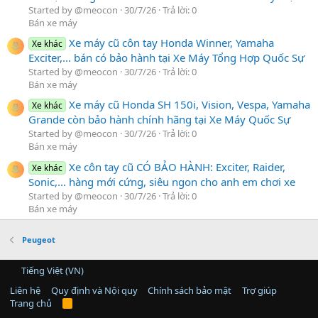
Started by @meocon
30/7/26
Trả lời: 0
Bán xe máy
Xe máy cũ côn tay Honda Winner, Yamaha
Xe khác
Exciter,... bán có bảo hành tại Xe Máy Tổng Hợp Quốc Sự
Started by @meocon
30/7/26
Trả lời: 0
Bán xe máy
Xe máy cũ Honda SH 150i, Vision, Vespa, Yamaha
Xe khác
Grande còn bảo hành chính hãng tại Xe Máy Quốc Sự
Started by @meocon
30/7/26
Trả lời: 0
Bán xe máy
Xe côn tay cũ CÓ BẢO HÀNH: Exciter, Raider,
Xe khác
Sonic,... hàng mới cứng, siêu ngon cho anh em chơi xe
Started by @meocon
30/7/26
Trả lời: 0
Bán xe máy
Peugeot
Tiếng Việt (VN)
Liên hệ
Quy định và Nội quy
Chính sách bảo mật
Trợ giúp
Trang chủ
R
S