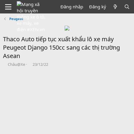
Đăng nhập
Đăng ký
Peugeot
Thaco Auto tiếp tục xuất khẩu lô xe máy
Peugeot Django 150cc sang các thị trường
Asean
B
N
Châu@Xe
23/12/22
ắ
g
t
à
đ
y
ầ
b
u
ắ
t
đ
ầ
u