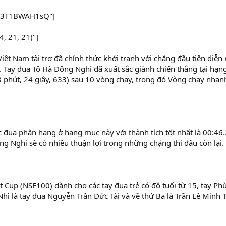
=E3T1BWAH1sQ"]
, 21, 21)"]
t Nam tài trợ đã chính thức khởi tranh với chặng đầu tiên diễn 
 Tay đua Tô Hà Đông Nghi đã xuất sắc giành chiến thắng tại hạ
8 phút, 24 giây, 633) sau 10 vòng chạy, trong đó Vòng chạy nhan
ộc đua phân hạng ở hạng mục này với thành tích tốt nhất là 00:46.
 Nghi sẽ có nhiều thuận lợi trong những chặng thi đấu còn lại.
 Cup (NSF100) dành cho các tay đua trẻ có độ tuổi từ 15, tay P
hì là tay đua Nguyễn Trần Đức Tài và về thứ Ba là Trần Lê Minh T