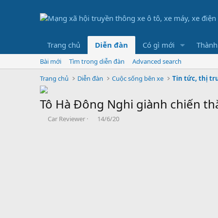
Trang chủ
Diễn đàn
Có gì mới
Thành
Bài mới
Tìm trong diễn đàn
Advanced search
Trang chủ
Diễn đàn
Cuộc sống bên xe
Tin tức, thị t
Tô Hà Đông Nghi giành chiến th
B
N
Car Reviewer
14/6/20
ắ
g
t
à
đ
y
ầ
b
u
ắ
t
đ
ầ
u