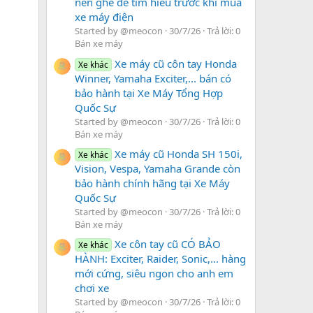
nên ghé để tìm hiểu trước khi mua
xe máy điện
Started by @meocon
30/7/26
Trả lời: 0
Bán xe máy
Xe máy cũ côn tay Honda
Xe khác
Winner, Yamaha Exciter,... bán có
bảo hành tại Xe Máy Tổng Hợp
Quốc Sự
Started by @meocon
30/7/26
Trả lời: 0
Bán xe máy
Xe máy cũ Honda SH 150i,
Xe khác
Vision, Vespa, Yamaha Grande còn
bảo hành chính hãng tại Xe Máy
Quốc Sự
Started by @meocon
30/7/26
Trả lời: 0
Bán xe máy
Xe côn tay cũ CÓ BẢO
Xe khác
HÀNH: Exciter, Raider, Sonic,... hàng
mới cứng, siêu ngon cho anh em
chơi xe
Started by @meocon
30/7/26
Trả lời: 0