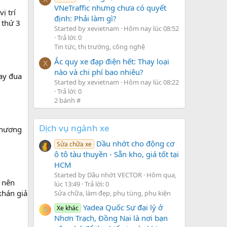
VNeTraffic nhưng chưa có quyết
ị trí
định: Phải làm gì?
 thứ 3
Started by xevietnam
Hôm nay lúc 08:52
Trả lời: 0
Tin tức, thị trường, công nghệ
Ắc quy xe đạp điện hết: Thay loại
X
nào và chi phí bao nhiêu?
tay đua
Started by xevietnam
Hôm nay lúc 08:22
Trả lời: 0
2 bánh #
Dịch vụ ngành xe
Phương
Dầu nhớt cho động cơ
Sửa chữa xe
ô tô tàu thuyền - Sẵn kho, giá tốt tại
HCM
Started by Dầu nhớt VECTOR
Hôm qua,
o nên
lúc 13:49
Trả lời: 0
khán giả
Sửa chữa, làm đẹp, phụ tùng, phụ kiện
Yadea Quốc Sự đại lý ở
Xe khác
Nhơn Trạch, Đồng Nai là nơi bạn