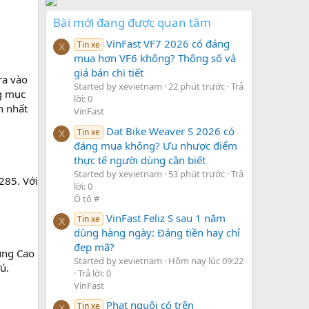
Bài mới đang được quan tâm
VinFast VF7 2026 có đáng
Tin xe
X
mua hơn VF6 không? Thông số và
giá bán chi tiết
ra vào
Started by xevietnam
22 phút trước
Trả
ng mục
lời: 0
h nhất
VinFast
Dat Bike Weaver S 2026 có
Tin xe
X
đáng mua không? Ưu nhược điểm
thực tế người dùng cần biết
Started by xevietnam
53 phút trước
Trả
285. Với
lời: 0
Ô tô #
VinFast Feliz S sau 1 năm
Tin xe
X
dùng hàng ngày: Đáng tiền hay chỉ
đẹp mã?
hùng Cao
Started by xevietnam
Hôm nay lúc 09:22
ú.
Trả lời: 0
VinFast
Phạt nguội có trên
Tin xe
X