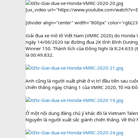
[ux_video url="https://www.youtube.com/watch?v
[divider align="center" width="800px" color="rgb(234
Giải đua xe mô tô Việt Nam (VMRC 2020) do Honda Việ
ngày 14/06/2020 tại đường đua 2K tỉnh Bình Dương.
Winner 150. Thành tích của Đông Nghi là 8:24.633 (
là 00:49.832.
Anh cũng là người xuất phát ở vị trí đầu tiên sau cu
chiến thắng ngay Chặng 1 của VMRC 2020, Tô Hà Đông
Ở một nội dung đáng chú ý khác đó là Vietnam Talent
Nguyên là người xuất sắc giành chiến thắng. Về thứ N