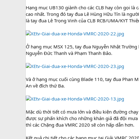
Hạng mục UB130 giành cho các CLB hay còn gọi là các
cao nhất. Trong đó tay đua Lê Hùng Hữu Tín là người 
là tay đua Lê Trọng Vinh của CLB RCB/UMA/KYT Thiện
Ở hạng mục MSX 125, tay đua Nguyễn Nhật Trường là n
Nguyễn Đức Thanh và Phạm Thanh Bảo.
Và ở hạng mục cuối cùng Blade 110, tay đua Phan 
An về đích thứ Ba.
Mặc dù thời tiết có mưa lớn và điều kiện đường chạy 
được sự phấn khích cho những khán giả đã đội mưa
thì các Chặng đua VMRC 2020 sẽ còn hấp dẫn hơn.
Kết quả chi tiết cho các hạng mục tại Giải VMRC 2020