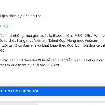
lịch trình dự kiến như sau:
 đấu như những mùa giải trước là Blade 110cc, MSX 125cc, Winne
đấu tổ chức hạng mục Vietnam Talent Cup. Hạng mục Vietnam
 độ tuổi từ 15 có đam mê và khát khao theo đuổi bộ môn đua xe th
100.
 các bạn nhớ theo dõi XEtv để cập nhật diễn biến và kết quả các
các tay đua tham dự Giải VMRC 2020.
GỬI TIN CHO CHÚNG TÔI