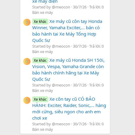
xe máy điện
Started by @meocon
30/7/26
Trả lời: 0
Bán xe máy
Xe máy cũ côn tay Honda
Xe khác
Winner, Yamaha Exciter,... bán có
bảo hành tại Xe Máy Tổng Hợp
Quốc Sự
Started by @meocon
30/7/26
Trả lời: 0
Bán xe máy
Xe máy cũ Honda SH 150i,
Xe khác
Vision, Vespa, Yamaha Grande còn
bảo hành chính hãng tại Xe Máy
Quốc Sự
Started by @meocon
30/7/26
Trả lời: 0
Bán xe máy
Xe côn tay cũ CÓ BẢO
Xe khác
HÀNH: Exciter, Raider, Sonic,... hàng
mới cứng, siêu ngon cho anh em
chơi xe
Started by @meocon
30/7/26
Trả lời: 0
Bán xe máy