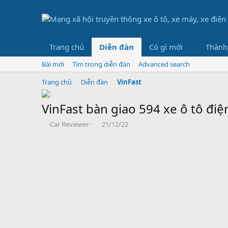
Trang chủ
Diễn đàn
Có gì mới
Thành
Bài mới
Tìm trong diễn đàn
Advanced search
Trang chủ
Diễn đàn
VinFast
VinFast bàn giao 594 xe ô tô đi
B
N
Car Reviewer
21/12/22
ắ
g
t
à
đ
y
ầ
b
u
ắ
t
đ
ầ
u