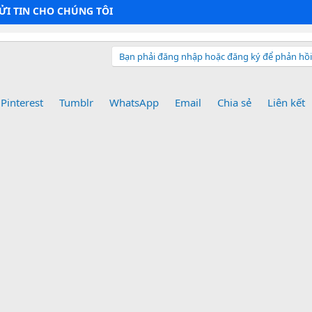
GỬI TIN CHO CHÚNG TÔI
Bạn phải đăng nhập hoặc đăng ký để phản hồi 
Pinterest
Tumblr
WhatsApp
Email
Chia sẻ
Liên kết