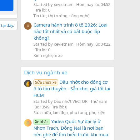
Started by xevietnam
Hôm nay lúc 04:52
Trả lời: 0
Tin tức, thị trường, công nghệ
Camera hành trình ô tô 2026: Loại
tại đây.
X
nào tốt nhất và có bắt buộc lắp
không?
Started by xevietnam
Hôm nay lúc 04:22
Trả lời: 0
Kinh nghiệm xe
Dịch vụ ngành xe
Dầu nhớt cho động cơ
Sửa chữa xe
ô tô tàu thuyền - Sẵn kho, giá tốt tại
HCM
Started by Dầu nhớt VECTOR
Thứ năm
lúc 13:49
Trả lời: 0
Sửa chữa, làm đẹp, phụ tùng, phụ kiện
Yadea Quốc Sự đại lý ở
Xe khác
Nhơn Trạch, Đồng Nai là nơi bạn
nên ghé để tìm hiểu trước khi mua