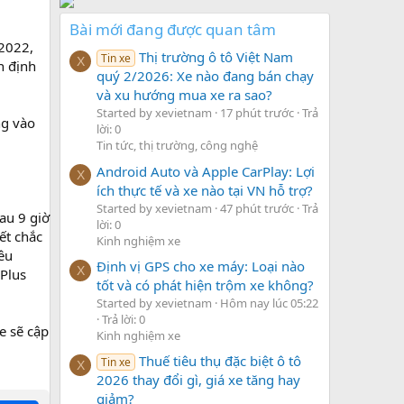
Bài mới đang được quan tâm
/2022,
Thị trường ô tô Việt Nam
Tin xe
X
n định
quý 2/2026: Xe nào đang bán chạy
và xu hướng mua xe ra sao?
Started by xevietnam
17 phút trước
Trả
ng vào
lời: 0
Tin tức, thị trường, công nghệ
Android Auto và Apple CarPlay: Lợi
X
ích thực tế và xe nào tại VN hỗ trợ?
Started by xevietnam
47 phút trước
Trả
au 9 giờ
lời: 0
ết chắc
Kinh nghiệm xe
êu
Định vị GPS cho xe máy: Loại nào
X
Plus
tốt và có phát hiện trộm xe không?
Started by xevietnam
Hôm nay lúc 05:22
Trả lời: 0
e sẽ cập
Kinh nghiệm xe
Thuế tiêu thụ đặc biệt ô tô
Tin xe
X
2026 thay đổi gì, giá xe tăng hay
giảm?