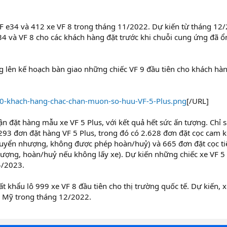
VF e34 và 412 xe VF 8 trong tháng 11/2022. Dự kiến từ tháng 12
34 và VF 8 cho các khách hàng đặt trước khi chuỗi cung ứng đã ổ
g lên kế hoạch bàn giao những chiếc VF 9 đầu tiên cho khách hà
80-khach-hang-chac-chan-muon-so-huu-VF-5-Plus.png
[/URL]
 đặt hàng mẫu xe VF 5 Plus, với kết quả hết sức ấn tượng. Chỉ s
293 đơn đặt hàng VF 5 Plus, trong đó có 2.628 đơn đặt cọc cam k
chuyển nhượng, không được phép hoàn/huỷ) và 665 đơn đặt cọc ti
ượng, hoàn/huỷ nếu không lấy xe). Dự kiến những chiếc xe VF 5 
4/2023.
 khẩu lô 999 xe VF 8 đầu tiên cho thị trường quốc tế. Dự kiến, x
g Mỹ trong tháng 12/2022.