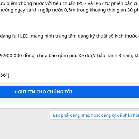
 ưu điểm chống nước với tiêu chuẩn IP57 và IP67 từ phiên bản cũ
 thường ngay cả khi ngập nước 0,5m trong khoảng thời gian 30 ph
 dạng full LED, mang hình trung tâm dạng kỹ thuật số kích thước 
à 39.900.000 đồng, chưa bao gồm pin. Xe được bảo hành 3 năm, 
956"]
+ GỬI TIN CHO CHÚNG TÔI
Bạn phải đăng nhập hoặc đăng ký để phản hồi 
sApp
Email
Liên kết