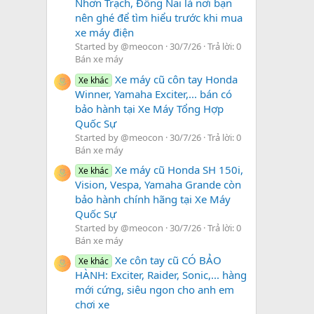
Nhơn Trạch, Đồng Nai là nơi bạn
nên ghé để tìm hiểu trước khi mua
xe máy điện
Started by @meocon
30/7/26
Trả lời: 0
Bán xe máy
Xe máy cũ côn tay Honda
Xe khác
Winner, Yamaha Exciter,... bán có
bảo hành tại Xe Máy Tổng Hợp
Quốc Sự
Started by @meocon
30/7/26
Trả lời: 0
Bán xe máy
Xe máy cũ Honda SH 150i,
Xe khác
Vision, Vespa, Yamaha Grande còn
bảo hành chính hãng tại Xe Máy
Quốc Sự
Started by @meocon
30/7/26
Trả lời: 0
Bán xe máy
Xe côn tay cũ CÓ BẢO
Xe khác
HÀNH: Exciter, Raider, Sonic,... hàng
mới cứng, siêu ngon cho anh em
chơi xe