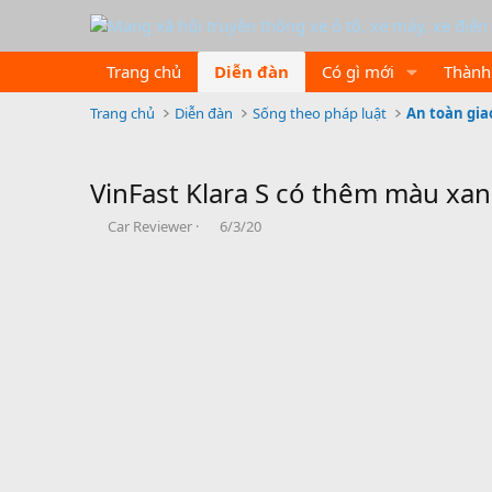
Trang chủ
Diễn đàn
Có gì mới
Thành
Trang chủ
Diễn đàn
Sống theo pháp luật
An toàn gia
VinFast Klara S có thêm màu xanh
B
N
Car Reviewer
6/3/20
ắ
g
t
à
đ
y
ầ
b
u
ắ
t
đ
ầ
u