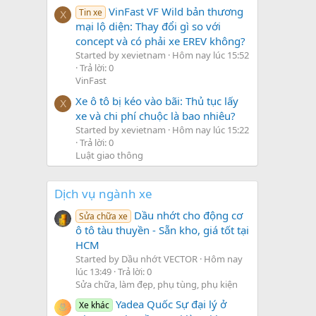
VinFast VF Wild bản thương
Tin xe
X
mại lộ diện: Thay đổi gì so với
concept và có phải xe EREV không?
Started by xevietnam
Hôm nay lúc 15:52
Trả lời: 0
VinFast
Xe ô tô bị kéo vào bãi: Thủ tục lấy
X
xe và chi phí chuộc là bao nhiêu?
Started by xevietnam
Hôm nay lúc 15:22
Trả lời: 0
Luật giao thông
Dịch vụ ngành xe
Dầu nhớt cho động cơ
Sửa chữa xe
ô tô tàu thuyền - Sẵn kho, giá tốt tại
HCM
Started by Dầu nhớt VECTOR
Hôm nay
lúc 13:49
Trả lời: 0
Sửa chữa, làm đẹp, phụ tùng, phụ kiện
Yadea Quốc Sự đại lý ở
Xe khác