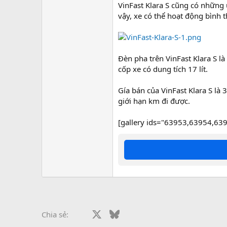
VinFast Klara S cũng có những
vậy, xe có thể hoạt động bình
Đèn pha trên VinFast Klara S là
cốp xe có dung tích 17 lít.
Gía bán của VinFast Klara S l
giới hạn km đi được.
[gallery ids="63953,63954,63
Facebook
X
Bluesky
LinkedIn
Reddit
Pinterest
Tumblr
What
Chia sẻ: