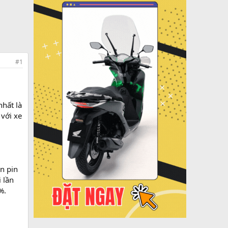
#1
nhất là
 với xe
n pin
 lần
%.