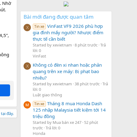
. Nhờ
út.
Bài mới đang được quan tâm
VinFast VF9 2026 phù hợp
Tin xe
X
gia đình mấy người? Nhược điểm
4,5”,
thực tế cần biết
Started by xevietnam
8 phút trước
Trả
lời: 0
không
VinFast
Không có đèn xi nhan hoặc phản
X
quang trên xe máy: Bị phạt bao
nhiêu?
Started by xevietnam
38 phút trước
Trả
lời: 0
Luật giao thông
Tháng 8 mua Honda Dash
Tin xe
125 nhập Malaysia tiết kiệm tới 14
tại đây.
triệu đồng
Started by Mua bán xe 247
52 phút
trước
Trả lời: 0
Honda