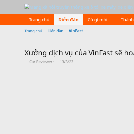
Trang chủ
Diễn đàn
Có gì mới
Thành
Trang chủ
Diễn đàn
VinFast
Xưởng dịch vụ của VinFast sẽ h
B
N
Car Reviewer
13/3/23
ắ
g
t
à
đ
y
ầ
b
u
ắ
t
đ
ầ
u