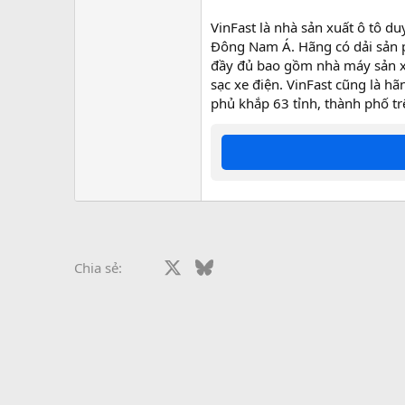
VinFast là nhà sản xuất ô tô d
Đông Nam Á. Hãng có dải sản p
đầy đủ bao gồm nhà máy sản xu
sạc xe điện. VinFast cũng là h
phủ khắp 63 tỉnh, thành phố tr
Facebook
X
Bluesky
LinkedIn
Reddit
Pinterest
Tumblr
What
Chia sẻ: