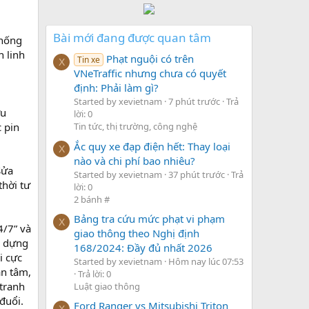
Bài mới đang được quan tâm
thống
 linh
Phạt nguội có trên
Tin xe
X
VNeTraffic nhưng chưa có quyết
định: Phải làm gì?
Started by xevietnam
7 phút trước
Trả
ưu
lời: 0
 pin
Tin tức, thị trường, công nghệ
Ắc quy xe đạp điện hết: Thay loại
X
nào và chi phí bao nhiêu?
Sửa
Started by xevietnam
37 phút trước
Trả
thời tư
lời: 0
2 bánh #
Bảng tra cứu mức phạt vi phạm
X
4/7” và
giao thông theo Nghị định
y dựng
168/2024: Đầy đủ nhất 2026
i cực
Started by xevietnam
Hôm nay lúc 07:53
ận tâm,
Trả lời: 0
tranh
Luật giao thông
đuổi.
Ford Ranger vs Mitsubishi Triton
X