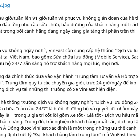
 48 giờ/tuần lên 91 giờ/tuần và phục vụ không gián đoạn của hệ 
o đáp ứng nhu cầu sửa chữa, bảo dưỡng của khách hàng một cách
ệt trong bối cảnh hãng đang ngày càng gia tăng thị phần trên thị
 vụ không ngày nghỉ”, VinFast còn cung cấp hệ thống “Dịch vụ l
 tại Việt Nam, bao gồm: Sửa chữa lưu động (Mobile Service), Sạc
u hộ 24/7 sẵn sàng hỗ trợ khách hàng mọi lúc, mọi nơi.
ng đã chính thức đưa vào vận hành “Trung tâm Tư vấn và Hỗ trợ 
. Trung tâm quy tụ các chuyên gia giỏi, trực 24 giờ/ngày để kịp 
g dịch vụ tại những thị trường có xe VinFast hiện diện.
ai hệ thống “Xưởng dịch vụ không ngày nghỉ”; “Dịch vụ lưu động 2
ửa chữa Toàn cầu 24/7” là bước đi đồng bộ và quyết liệt nhằm xâ
 là 1 trong 3 giá trị cốt lõi gồm Xe tốt - Giá tốt - Dịch vụ hậu mã
khách hàng. Trong đó, trải nghiệm khách hàng xuất sắc, dịch vụ t
 Á Đông được VinFast xác định là một trong những ưu thế cạnh 
ng định triết lý “Đặt khách hàng làm trọng tâm” mà VinFast theo 