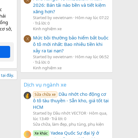
2026: Bán tải nào bền và tiết kiệm
c
xăng hơn?
hái
Started by xevietnam
Hôm nay lúc 07:22
cổng
Trả lời: 0
cơ sở,
Kinh nghiệm xe
Mức bồi thường bảo hiểm bắt buộc
X
ô tô mới nhất: Bao nhiêu tiền khi
xảy ra tai nạn?
Started by xevietnam
Hôm nay lúc 06:52
Trả lời: 0
Kinh nghiệm xe
tại đây.
Dịch vụ ngành xe
Dầu nhớt cho động cơ
Sửa chữa xe
ô tô tàu thuyền - Sẵn kho, giá tốt tại
HCM
Started by Dầu nhớt VECTOR
Hôm qua,
lúc 13:49
Trả lời: 0
Sửa chữa, làm đẹp, phụ tùng, phụ kiện
Yadea Quốc Sự đại lý ở
Xe khác