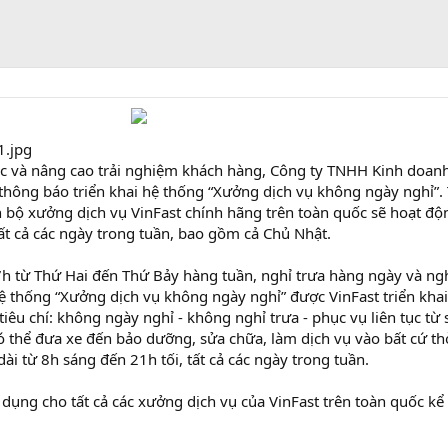
c và nâng cao trải nghiệm khách hàng, Công ty TNHH Kinh doan
thông báo triển khai hệ thống “Xưởng dịch vụ không ngày nghỉ”.
 bộ xưởng dịch vụ VinFast chính hãng trên toàn quốc sẽ hoạt độn
ất cả các ngày trong tuần, bao gồm cả Chủ Nhật.
7h từ Thứ Hai đến Thứ Bảy hàng tuần, nghỉ trưa hàng ngày và ng
ệ thống “Xưởng dịch vụ không ngày nghỉ” được VinFast triển khai
êu chí: không ngày nghỉ - không nghỉ trưa - phục vụ liên tục từ
ó thể đưa xe đến bảo dưỡng, sửa chữa, làm dịch vụ vào bất cứ th
ài từ 8h sáng đến 21h tối, tất cả các ngày trong tuần.
dụng cho tất cả các xưởng dịch vụ của VinFast trên toàn quốc kể