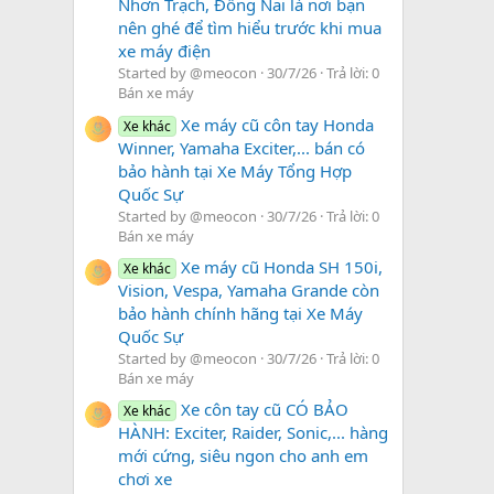
Nhơn Trạch, Đồng Nai là nơi bạn
nên ghé để tìm hiểu trước khi mua
xe máy điện
Started by @meocon
30/7/26
Trả lời: 0
Bán xe máy
Xe máy cũ côn tay Honda
Xe khác
Winner, Yamaha Exciter,... bán có
bảo hành tại Xe Máy Tổng Hợp
Quốc Sự
Started by @meocon
30/7/26
Trả lời: 0
Bán xe máy
Xe máy cũ Honda SH 150i,
Xe khác
Vision, Vespa, Yamaha Grande còn
bảo hành chính hãng tại Xe Máy
Quốc Sự
Started by @meocon
30/7/26
Trả lời: 0
Bán xe máy
Xe côn tay cũ CÓ BẢO
Xe khác
HÀNH: Exciter, Raider, Sonic,... hàng
mới cứng, siêu ngon cho anh em
chơi xe