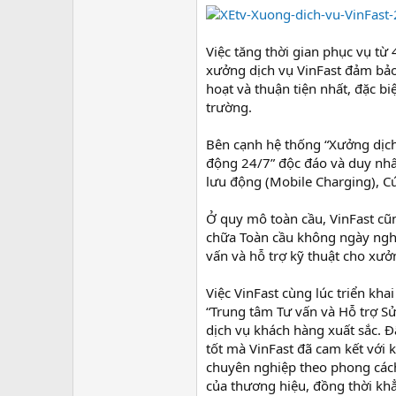
Việc tăng thời gian phục vụ từ
xưởng dịch vụ VinFast đảm bả
hoạt và thuận tiện nhất, đặc bi
trường.
Bên cạnh hệ thống “Xưởng dịch
động 24/7” độc đáo và duy nhất
lưu động (Mobile Charging), Cứ
Ở quy mô toàn cầu, VinFast cũ
chữa Toàn cầu không ngày nghỉ”
vấn và hỗ trợ kỹ thuật cho xưởn
Việc VinFast cùng lúc triển kh
“Trung tâm Tư vấn và Hỗ trợ S
dịch vụ khách hàng xuất sắc. Đây
tốt mà VinFast đã cam kết với 
chuyên nghiệp theo phong cách
của thương hiệu, đồng thời khẳ