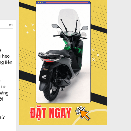
#1
h
 Theo
g liên
hỉ
 từ
 sáng
ời
 từ