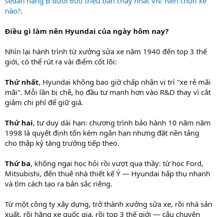
sedan hạng B dưới 600 triệu bán chạy nhất VN: Nên chọn xe
nào?
.
Điều gì làm nên Hyundai của ngày hôm nay?
Nhìn lại hành trình từ xưởng sửa xe năm 1940 đến top 3 thế
giới, có thể rút ra vài điểm cốt lõi:
Thứ nhất
, Hyundai không bao giờ chấp nhận vị trí "xe rẻ mãi
mãi". Mỗi lần bị chê, họ đầu tư mạnh hơn vào R&D thay vì cắt
giảm chi phí để giữ giá.
Thứ hai
, tư duy dài hạn: chương trình bảo hành 10 năm năm
1998 là quyết định tốn kém ngắn hạn nhưng đặt nền tảng
cho thập kỷ tăng trưởng tiếp theo.
Thứ ba
, không ngại học hỏi rồi vượt qua thầy: từ học Ford,
Mitsubishi, đến thuê nhà thiết kế Ý — Hyundai hấp thụ nhanh
và tìm cách tạo ra bản sắc riêng.
Từ một công ty xây dựng, trở thành xưởng sửa xe, rồi nhà sản
xuất, rồi hãng xe quốc gia, rồi top 3 thế giới — câu chuyện