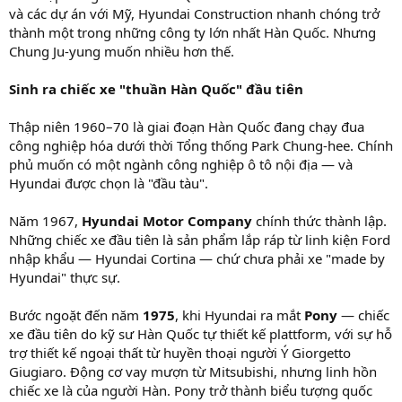
và các dự án với Mỹ, Hyundai Construction nhanh chóng trở
thành một trong những công ty lớn nhất Hàn Quốc. Nhưng
Chung Ju-yung muốn nhiều hơn thế.
Sinh ra chiếc xe "thuần Hàn Quốc" đầu tiên
Thập niên 1960–70 là giai đoạn Hàn Quốc đang chạy đua
công nghiệp hóa dưới thời Tổng thống Park Chung-hee. Chính
phủ muốn có một ngành công nghiệp ô tô nội địa — và
Hyundai được chọn là "đầu tàu".
Năm 1967,
Hyundai Motor Company
chính thức thành lập.
Những chiếc xe đầu tiên là sản phẩm lắp ráp từ linh kiện Ford
nhập khẩu — Hyundai Cortina — chứ chưa phải xe "made by
Hyundai" thực sự.
Bước ngoặt đến năm
1975
, khi Hyundai ra mắt
Pony
— chiếc
xe đầu tiên do kỹ sư Hàn Quốc tự thiết kế plattform, với sự hỗ
trợ thiết kế ngoại thất từ huyền thoại người Ý Giorgetto
Giugiaro. Động cơ vay mượn từ Mitsubishi, nhưng linh hồn
chiếc xe là của người Hàn. Pony trở thành biểu tượng quốc