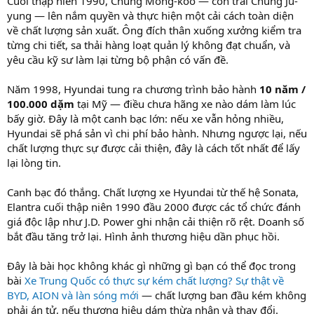
Cuối thập niên 1990, Chung Mong-koo — con trai Chung Ju-
yung — lên nắm quyền và thực hiện một cải cách toàn diện
về chất lượng sản xuất. Ông đích thân xuống xưởng kiểm tra
từng chi tiết, sa thải hàng loạt quản lý không đạt chuẩn, và
yêu cầu kỹ sư làm lại từng bộ phận có vấn đề.
Năm 1998, Hyundai tung ra chương trình bảo hành
10 năm /
100.000 dặm
tại Mỹ — điều chưa hãng xe nào dám làm lúc
bấy giờ. Đây là một canh bạc lớn: nếu xe vẫn hỏng nhiều,
Hyundai sẽ phá sản vì chi phí bảo hành. Nhưng ngược lại, nếu
chất lượng thực sự được cải thiện, đây là cách tốt nhất để lấy
lại lòng tin.
Canh bạc đó thắng. Chất lượng xe Hyundai từ thế hệ Sonata,
Elantra cuối thập niên 1990 đầu 2000 được các tổ chức đánh
giá độc lập như J.D. Power ghi nhận cải thiện rõ rệt. Doanh số
bắt đầu tăng trở lại. Hình ảnh thương hiệu dần phục hồi.
Đây là bài học không khác gì những gì bạn có thể đọc trong
bài
Xe Trung Quốc có thực sự kém chất lượng? Sự thật về
BYD, AION và làn sóng mới
— chất lượng ban đầu kém không
phải án tử, nếu thương hiệu dám thừa nhận và thay đổi.