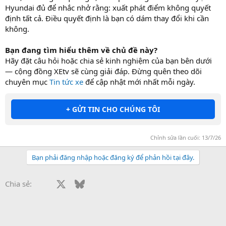
Hyundai đủ để nhắc nhở rằng: xuất phát điểm không quyết
định tất cả. Điều quyết định là bạn có dám thay đổi khi cần
không.
Bạn đang tìm hiểu thêm về chủ đề này?
Hãy đặt câu hỏi hoặc chia sẻ kinh nghiệm của bạn bên dưới
— cộng đồng XEtv sẽ cùng giải đáp. Đừng quên theo dõi
chuyên mục
Tin tức xe
để cập nhật mới nhất mỗi ngày.
+ GỬI TIN CHO CHÚNG TÔI
Chỉnh sửa lần cuối:
13/7/26
Bạn phải đăng nhập hoặc đăng ký để phản hồi tại đây.
Facebook
X
Bluesky
LinkedIn
Reddit
Pinterest
Tumblr
WhatsApp
Email
Li
Chia sẻ: