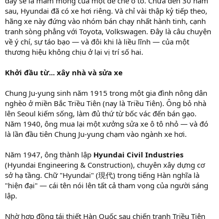
đây sẽ là mầm mống của một đế chế ô tô. Chưa đến 30 năm
sau, Hyundai đã có xe hơi riêng. Và chỉ vài thập kỷ tiếp theo,
hãng xe này đứng vào nhóm bán chạy nhất hành tinh, cạnh
tranh sòng phẳng với Toyota, Volkswagen. Đây là câu chuyện
về ý chí, sự táo bạo — và đôi khi là liều lĩnh — của một
thương hiệu không chịu ở lại vị trí số hai.
Khởi đầu từ... xây nhà và sửa xe
Chung Ju-yung sinh năm 1915 trong một gia đình nông dân
nghèo ở miền Bắc Triều Tiên (nay là Triều Tiên). Ông bỏ nhà
lên Seoul kiếm sống, làm đủ thứ từ bốc vác đến bán gạo.
Năm 1940, ông mua lại một xưởng sửa xe ô tô nhỏ — và đó
là lần đầu tiên Chung Ju-yung chạm vào ngành xe hơi.
Năm 1947, ông thành lập
Hyundai Civil Industries
(Hyundai Engineering & Construction), chuyên xây dựng cơ
sở hạ tầng. Chữ "Hyundai" (現代) trong tiếng Hàn nghĩa là
"hiện đại" — cái tên nói lên tất cả tham vọng của người sáng
lập.
Nhờ hợp đồng tái thiết Hàn Quốc sau chiến tranh Triều Tiên