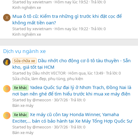
Started by xevietnam
Hôm nay lúc 19:52
Trả lời: 0
Kinh nghiệm xe
Mua ô tô cũ: Kiểm tra những gì trước khi đặt cọc để
X
không mất tiền oan?
Started by xevietnam
Hôm nay lúc 19:22
Trả lời: 0
Kinh nghiệm xe
Dịch vụ ngành xe
Dầu nhớt cho động cơ ô tô tàu thuyền - Sẵn
Sửa chữa xe
kho, giá tốt tại HCM
Started by Dầu nhớt VECTOR
Hôm qua, lúc 13:49
Trả lời: 0
Sửa chữa, làm đẹp, phụ tùng, phụ kiện
Yadea Quốc Sự đại lý ở Nhơn Trạch, Đồng Nai là
Xe khác
nơi bạn nên ghé để tìm hiểu trước khi mua xe máy điện
Started by @meocon
30/7/26
Trả lời: 0
Bán xe máy
Xe máy cũ côn tay Honda Winner, Yamaha
Xe khác
Exciter,... bán có bảo hành tại Xe Máy Tổng Hợp Quốc Sự
Started by @meocon
30/7/26
Trả lời: 0
Bán xe máy