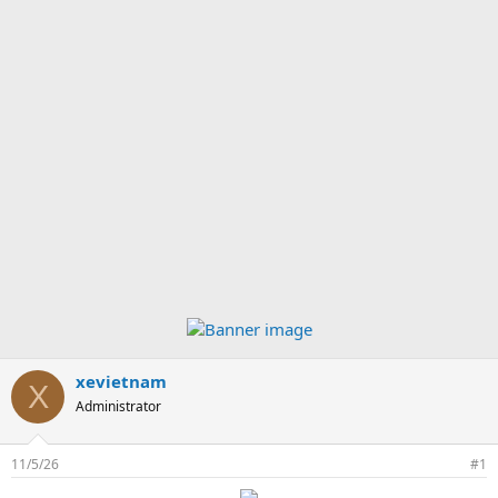
xevietnam
X
Administrator
11/5/26
#1