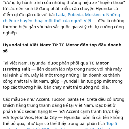
Tương tự hành trình của những thương hiệu xe "huyền thoại"
từ các nền kinh tế đang phát triển, câu chuyện Hyundai có
điểm gì đó gần gũi với bài
Lada, Pobeda, Moskvich: Những
chiếc xe huyền thoại một thời của người Việt
— đều là những
thương hiệu gắn với bản sắc quốc gia và ý chí tự cường công
nghiệp.
Hyundai tại Việt Nam: Từ TC Motor đến top đầu doanh
số
Tại Việt Nam, Hyundai được phân phối qua
TC Motor
(Trường Hải)
— liên doanh lắp ráp trong nước với nhà máy
tại Ninh Bình. Đây là một trong những liên doanh xe thành
công nhất tại Việt Nam, giúp Hyundai liên tục góp mặt trong
top các thương hiệu bán chạy nhất thị trường nội địa.
Các mẫu xe như Accent, Tucson, Santa Fe, Creta đều có lượng
khách hàng trung thành đáng kể tại Việt Nam. Đặc biệt ở
phân khúc sedan hạng B — nơi Accent cạnh tranh trực tiếp
với Toyota Vios, Honda City — Hyundai luôn là cái tên không
thể bỏ qua, như bạn có thể thấy trong bài phân tích
Top 5