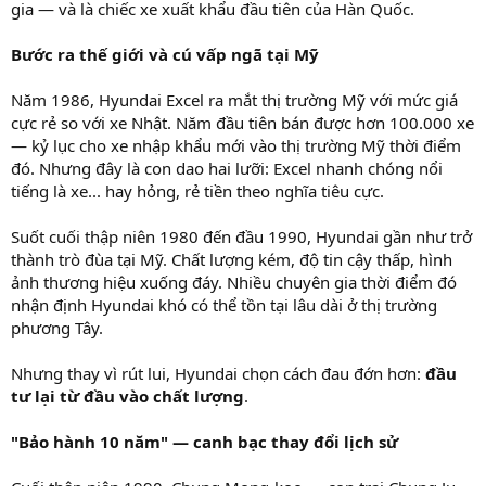
gia — và là chiếc xe xuất khẩu đầu tiên của Hàn Quốc.
Bước ra thế giới và cú vấp ngã tại Mỹ
Năm 1986, Hyundai Excel ra mắt thị trường Mỹ với mức giá
cực rẻ so với xe Nhật. Năm đầu tiên bán được hơn 100.000 xe
— kỷ lục cho xe nhập khẩu mới vào thị trường Mỹ thời điểm
đó. Nhưng đây là con dao hai lưỡi: Excel nhanh chóng nổi
tiếng là xe... hay hỏng, rẻ tiền theo nghĩa tiêu cực.
Suốt cuối thập niên 1980 đến đầu 1990, Hyundai gần như trở
thành trò đùa tại Mỹ. Chất lượng kém, độ tin cậy thấp, hình
ảnh thương hiệu xuống đáy. Nhiều chuyên gia thời điểm đó
nhận định Hyundai khó có thể tồn tại lâu dài ở thị trường
phương Tây.
Nhưng thay vì rút lui, Hyundai chọn cách đau đớn hơn:
đầu
tư lại từ đầu vào chất lượng
.
"Bảo hành 10 năm" — canh bạc thay đổi lịch sử