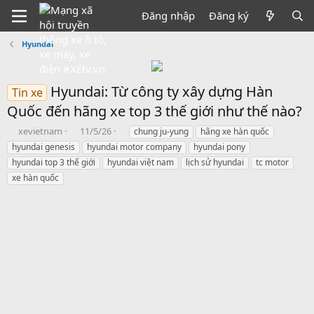
Đăng nhập
Đăng ký
Hyundai
Hyundai: Từ công ty xây dựng Hàn
Tin xe
Quốc đến hãng xe top 3 thế giới như thế nào?
B
N
T
xevietnam
11/5/26
chung ju-yung
hãng xe hàn quốc
ắ
g
h
hyundai genesis
hyundai motor company
hyundai pony
t
à
ẻ
hyundai top 3 thế giới
hyundai việt nam
lịch sử hyundai
tc motor
đ
y
xe hàn quốc
ầ
b
u
ắ
t
đ
ầ
u