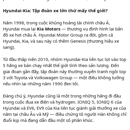
Hyundai-Kia: Tập đoàn xe lớn thứ mấy thế giới?
Năm 1998, trong cuộc khủng hoảng tài chính châu Á,
Hyundai mua lại
Kia Motors
— thương vụ định hình lại bản
đồ xe hơi châu Á. Hyundai Motor Group ra đời, gồm cả
Hyundai, Kia, và sau này có thêm Genesis (thương hiệu xe
sang).
Từ đầu thập niên 2010, nhóm Hyundai-Kia liên tục lọt vào top
5 hãng xe bán chạy nhất thế giới tính theo sản lượng. Đến
giai đoạn gần đây, tập đoàn này thường xuyên tranh ngôi top
3 với Toyota và Volkswagen Group — một điều không tưởng
nếu nhìn lại những năm 1990 đen tối.
Đáng chú ý, Hyundai cũng là một trong những hãng đi đầu
trong cuộc đua xe điện và hydrogen. IONIQ 5, IONIQ 6 của
Hyundai và EV6, EV9 của Kia liên tục giành giải thưởng xe của
năm tại châu Âu và Mỹ — điều chứng tỏ người Hàn không chỉ
đuổi kịp mà đang dẫn đầu một số phân khúc.