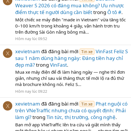
X
Weaver S 2026 có đáng mua không? Ưu nhược
điểm thực tế người dùng cần biết
trong
Ô tô #
.
Một chiếc xe máy điện "made in Vietnam" vừa tăng tốc
0–100 km/h trong khoảng 4 giây, vận hành trơn tru
trên đường Sài Gòn nắng bỏng mà...
Hôm nay lúc 09:52
xevietnam
đã đăng bài mới
VinFast Feliz S
Tin xe
X
sau 1 năm dùng hàng ngày: Đáng tiền hay chỉ
đẹp mã?
trong
VinFast
.
Mua xe máy điện để đi làm hàng ngày — nghe thì đơn
giản, nhưng chỉ sau vài tháng thực tế mới lộ ra đủ thứ
mà brochure không nói. Feliz S...
Hôm nay lúc 09:22
xevietnam
đã đăng bài mới
Phạt nguội có
Tin xe
X
trên VNeTraffic nhưng chưa có quyết định: Phải
làm gì?
trong
Tin tức, thị trường, công nghệ
.
Bạn mở app VNeTraffic lên tra cứu và giật mình thấy
một thông báo vi phạm từ năm ngoái — nhưng tìm mãi