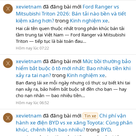
xevietnam
đã đăng bài mới
Ford Ranger vs
X
Mitsubishi Triton 2026: Bán tải nào bền và tiết
kiệm xăng hơn?
trong
Kinh nghiệm xe
.
Hai cái tên quen thuộc nhất trong phân khúc bán tải
tầm trung tại Việt Nam — Ford Ranger và Mitsubishi
Triton — tiếp tục là bài toán đau...
Hôm nay lúc 07:22
xevietnam
đã đăng bài mới
Mức bồi thường bảo
X
hiểm bắt buộc ô tô mới nhất: Bao nhiêu tiền khi
xảy ra tai nạn?
trong
Kinh nghiệm xe
.
Bạn đang lái xe mỗi ngày nhưng có thực sự biết khi tai
nạn xảy ra, bảo hiểm bắt buộc sẽ đền cho bạn — hay
cho nạn nhân — bao nhiêu tiền...
Hôm nay lúc 06:52
xevietnam
đã đăng bài mới
Chi phí vận
Tin xe
X
hành xe điện BYD vs xe xăng Toyota: Cùng phân
khúc, chênh lệch bao nhiêu?
trong
BYD
.