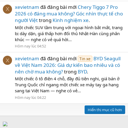
xevietnam
đã đăng bài mới
Chery Tiggo 7 Pro
X
2026 có đáng mua không? Góc nhìn thực tế cho
người Việt
trong
Kinh nghiệm xe
.
Một chiếc SUV tầm trung với ngoại hình bắt mắt, trang
bị dày dặn, giá thấp hơn đối thủ Nhật-Hàn cùng phân
khúc — nghe có vẻ quá hời...
Hôm nay lúc 04:52
xevietnam
đã đăng bài mới
BYD Seagull
Tin xe
X
về Việt Nam 2026: Giá dự kiến bao nhiêu và có
nên chờ mua không?
trong
BYD
.
Một chiếc ô tô điện 4 chỗ, đầy đủ tiện nghi, giá bán ở
Trung Quốc chỉ ngang một chiếc xe máy tay ga hạng
sang tại Việt Nam — nghe có vẻ...
Hôm nay lúc 04:22
Hiển thị mục cũ hơn