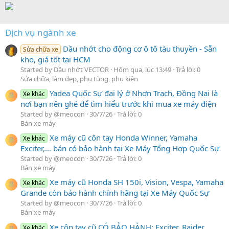
Dịch vụ ngành xe
Dầu nhớt cho động cơ ô tô tàu thuyền - Sẵn
Sửa chữa xe
kho, giá tốt tại HCM
Started by Dầu nhớt VECTOR
Hôm qua, lúc 13:49
Trả lời: 0
Sửa chữa, làm đẹp, phụ tùng, phụ kiện
Yadea Quốc Sự đại lý ở Nhơn Trạch, Đồng Nai là
Xe khác
nơi bạn nên ghé để tìm hiểu trước khi mua xe máy điện
Started by @meocon
30/7/26
Trả lời: 0
Bán xe máy
Xe máy cũ côn tay Honda Winner, Yamaha
Xe khác
Exciter,... bán có bảo hành tại Xe Máy Tổng Hợp Quốc Sự
Started by @meocon
30/7/26
Trả lời: 0
Bán xe máy
Xe máy cũ Honda SH 150i, Vision, Vespa, Yamaha
Xe khác
Grande còn bảo hành chính hãng tại Xe Máy Quốc Sự
Started by @meocon
30/7/26
Trả lời: 0
Bán xe máy
Xe côn tay cũ CÓ BẢO HÀNH: Exciter, Raider,
Xe khác