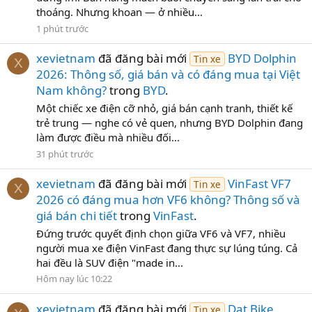
thoáng. Nhưng khoan — ở nhiều...
1 phút trước
xevietnam
đã đăng bài mới
BYD Dolphin
Tin xe
X
2026: Thông số, giá bán và có đáng mua tại Việt
Nam không?
trong
BYD
.
Một chiếc xe điện cỡ nhỏ, giá bán cạnh tranh, thiết kế
trẻ trung — nghe có vẻ quen, nhưng BYD Dolphin đang
làm được điều mà nhiều đối...
31 phút trước
xevietnam
đã đăng bài mới
VinFast VF7
Tin xe
X
2026 có đáng mua hơn VF6 không? Thông số và
giá bán chi tiết
trong
VinFast
.
Đứng trước quyết định chọn giữa VF6 và VF7, nhiều
người mua xe điện VinFast đang thực sự lúng túng. Cả
hai đều là SUV điện "made in...
Hôm nay lúc 10:22
xevietnam
đã đăng bài mới
Dat Bike
Tin xe