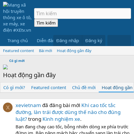
Trang chủ
Diễn đàn
Đăng nhập
Có gì mới
Đăng ký
Thành viên
Featured content
Bài mới
Hoạt động gần đây
Có gì mới
Hoạt động gần đây
Có gì mới?
Featured content
Chủ đề mới
Hoạt động gần
xevietnam
đã đăng bài mới
Khi cao tốc tắc
X
đường, làn trái được dùng thế nào cho đúng
luật?
trong
Kinh nghiệm xe
.
Bạn đang chạy cao tốc, bỗng nhiên dòng xe phía trước
đứng im. Bản năng mách bảo: chuyển sang làn trái cho