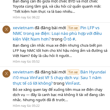
Bạn đang cân đo giữa một chiếc BYD và một chiếc
Toyota cùng tầm giá, và câu hỏi cứ quẩn quanh mãi:
"Tiết kiệm hơn thực ra là bao nhiêu...
Hôm nay lúc 06:22
xevietnam
đã đăng bài mới
Pin LFP vs
Tin xe
X
NMC trong xe điện: Loại nào phù hợp với điều
kiện Việt Nam hơn?
trong
Ô tô #
.
Bạn đang cân nhắc mua xe điện nhưng chưa biết pin
LFP hay NMC tốt hơn cho khí hậu nóng ẩm và đường sá
Việt Nam? Đây là câu hỏi ít người...
Hôm nay lúc 05:52
xevietnam
đã đăng bài mới
Bán Hyundai
Tin xe
X
i10 mua VinFast VF 5 chạy dịch vụ: Sau 1 năm
thực tế có lời không?
trong
VinFast
.
Bỏ xe xăng quen tay để xuống tiền mua xe điện chạy
dịch vụ — đây là canh bạc mà không ít tài xế đang cân
nhắc. Nhưng người đã đi trước...
Hôm nay lúc 05:22