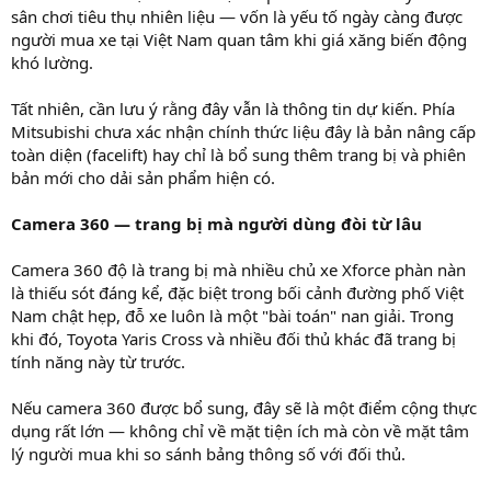
sân chơi tiêu thụ nhiên liệu — vốn là yếu tố ngày càng được
người mua xe tại Việt Nam quan tâm khi giá xăng biến động
khó lường.
Tất nhiên, cần lưu ý rằng đây vẫn là thông tin dự kiến. Phía
Mitsubishi chưa xác nhận chính thức liệu đây là bản nâng cấp
toàn diện (facelift) hay chỉ là bổ sung thêm trang bị và phiên
bản mới cho dải sản phẩm hiện có.
Camera 360 — trang bị mà người dùng đòi từ lâu
Camera 360 độ là trang bị mà nhiều chủ xe Xforce phàn nàn
là thiếu sót đáng kể, đặc biệt trong bối cảnh đường phố Việt
Nam chật hẹp, đỗ xe luôn là một "bài toán" nan giải. Trong
khi đó, Toyota Yaris Cross và nhiều đối thủ khác đã trang bị
tính năng này từ trước.
Nếu camera 360 được bổ sung, đây sẽ là một điểm cộng thực
dụng rất lớn — không chỉ về mặt tiện ích mà còn về mặt tâm
lý người mua khi so sánh bảng thông số với đối thủ.