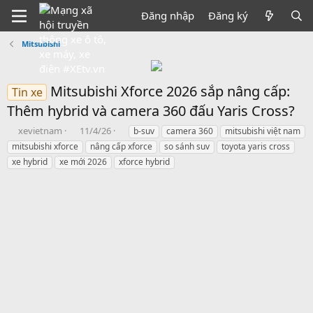
Đăng nhập
Đăng ký
Mitsubishi
Mitsubishi Xforce 2026 sắp nâng cấp:
Tin xe
Thêm hybrid và camera 360 đấu Yaris Cross?
B
N
T
xevietnam
11/4/26
b-suv
camera 360
mitsubishi việt nam
ắ
g
h
mitsubishi xforce
nâng cấp xforce
so sánh suv
toyota yaris cross
t
à
ẻ
xe hybrid
xe mới 2026
xforce hybrid
đ
y
ầ
b
u
ắ
t
đ
ầ
u