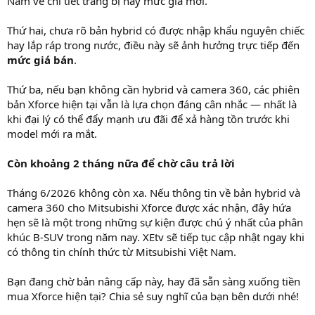
Nam về chi tiết trang bị hay mức giá mới.
Thứ hai, chưa rõ bản hybrid có được nhập khẩu nguyên chiếc
hay lắp ráp trong nước, điều này sẽ ảnh hưởng trực tiếp đến
mức giá bán
.
Thứ ba, nếu bạn không cần hybrid và camera 360, các phiên
bản Xforce hiện tại vẫn là lựa chọn đáng cân nhắc — nhất là
khi đại lý có thể đẩy mạnh ưu đãi để xả hàng tồn trước khi
model mới ra mắt.
Còn khoảng 2 tháng nữa để chờ câu trả lời
Tháng 6/2026 không còn xa. Nếu thông tin về bản hybrid và
camera 360 cho Mitsubishi Xforce được xác nhận, đây hứa
hẹn sẽ là một trong những sự kiện được chú ý nhất của phân
khúc B-SUV trong năm nay. XEtv sẽ tiếp tục cập nhật ngay khi
có thông tin chính thức từ Mitsubishi Việt Nam.
Bạn đang chờ bản nâng cấp này, hay đã sẵn sàng xuống tiền
mua Xforce hiện tại? Chia sẻ suy nghĩ của bạn bên dưới nhé!