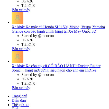
30/7/26
Trả lời: 0
Bán xe máy
Xe khác
Xe máy cũ Honda SH 150i, Vision, Vespa, Yamaha
Grande còn bảo hành chính hãng tại Xe Máy Quốc Sự
Started by @meocon
30/7/26
Trả lời: 0
Bán xe máy
Xe khác
Xe côn tay cũ CÓ BẢO HÀNH: Exciter, Raider,
Sonic,... hàng mới cứng, siêu ngon cho anh em chơi xe
Started by @meocon
30/7/26
Trả lời: 0
Bán xe máy
Trang chủ
Diễn đàn
Thế giới xe