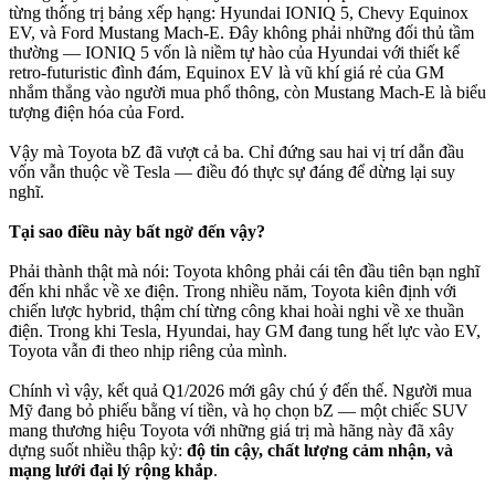
từng thống trị bảng xếp hạng: Hyundai IONIQ 5, Chevy Equinox
EV, và Ford Mustang Mach-E. Đây không phải những đối thủ tầm
thường — IONIQ 5 vốn là niềm tự hào của Hyundai với thiết kế
retro-futuristic đình đám, Equinox EV là vũ khí giá rẻ của GM
nhắm thẳng vào người mua phổ thông, còn Mustang Mach-E là biểu
tượng điện hóa của Ford.
Vậy mà Toyota bZ đã vượt cả ba. Chỉ đứng sau hai vị trí dẫn đầu
vốn vẫn thuộc về Tesla — điều đó thực sự đáng để dừng lại suy
nghĩ.
Tại sao điều này bất ngờ đến vậy?
Phải thành thật mà nói: Toyota không phải cái tên đầu tiên bạn nghĩ
đến khi nhắc về xe điện. Trong nhiều năm, Toyota kiên định với
chiến lược hybrid, thậm chí từng công khai hoài nghi về xe thuần
điện. Trong khi Tesla, Hyundai, hay GM đang tung hết lực vào EV,
Toyota vẫn đi theo nhịp riêng của mình.
Chính vì vậy, kết quả Q1/2026 mới gây chú ý đến thế. Người mua
Mỹ đang bỏ phiếu bằng ví tiền, và họ chọn bZ — một chiếc SUV
mang thương hiệu Toyota với những giá trị mà hãng này đã xây
dựng suốt nhiều thập kỷ:
độ tin cậy, chất lượng cảm nhận, và
mạng lưới đại lý rộng khắp
.