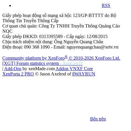
RSS
Giấy phép hoạt động số mạng xã hội: 123/GP-BTTTT do Bộ
Thông Tin Truyền Thông Cấp
Cơ quan chủ quản: Công Ty TNHH Truyền Thông Quảng Cáo
NQC
Giấy phép ĐKKD: 0313395589 - Cấp ngày: 12/08/2015
Chịu trách nhiệm nội dung: Ông Nguyễn Quang Châu
Điện thoại: 090 368 1090 - Email: nguyenquangchau@xetv.vn
®
Community platform by XenForo
© 2010-2026 XenForo Ltd.
[XGT] Forum statistics system
- XenGenTr
|
Add-Ons
by xenMade.com
Addon VNXF Core
XenPorta 2 PRO
© Jason Axelrod of
8WAYRUN
Bên trên