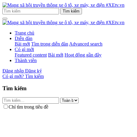
Trang chủ
Diễn đàn
Bài mới
Tìm trong diễn đàn
Advanced search
Có gì mới
Featured content
Bài mới
Hoạt động gần đây
Thành viên
Đăng nhập
Đăng ký
Có gì mới?
Tìm kiếm
Tìm kiếm
Chỉ tìm trong tiêu đề