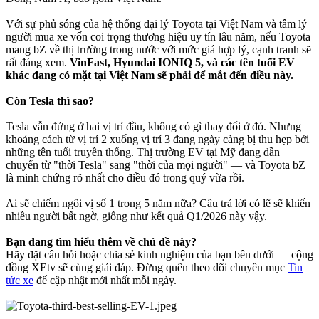
Với sự phủ sóng của hệ thống đại lý Toyota tại Việt Nam và tâm lý
người mua xe vốn coi trọng thương hiệu uy tín lâu năm, nếu Toyota
mang bZ về thị trường trong nước với mức giá hợp lý, cạnh tranh sẽ
rất đáng xem.
VinFast, Hyundai IONIQ 5, và các tên tuổi EV
khác đang có mặt tại Việt Nam sẽ phải để mắt đến điều này.
Còn Tesla thì sao?
Tesla vẫn đứng ở hai vị trí đầu, không có gì thay đổi ở đó. Nhưng
khoảng cách từ vị trí 2 xuống vị trí 3 đang ngày càng bị thu hẹp bởi
những tên tuổi truyền thống. Thị trường EV tại Mỹ đang dần
chuyển từ "thời Tesla" sang "thời của mọi người" — và Toyota bZ
là minh chứng rõ nhất cho điều đó trong quý vừa rồi.
Ai sẽ chiếm ngôi vị số 1 trong 5 năm nữa? Câu trả lời có lẽ sẽ khiến
nhiều người bất ngờ, giống như kết quả Q1/2026 này vậy.
Bạn đang tìm hiểu thêm về chủ đề này?
Hãy đặt câu hỏi hoặc chia sẻ kinh nghiệm của bạn bên dưới — cộng
đồng XEtv sẽ cùng giải đáp. Đừng quên theo dõi chuyên mục
Tin
tức xe
để cập nhật mới nhất mỗi ngày.