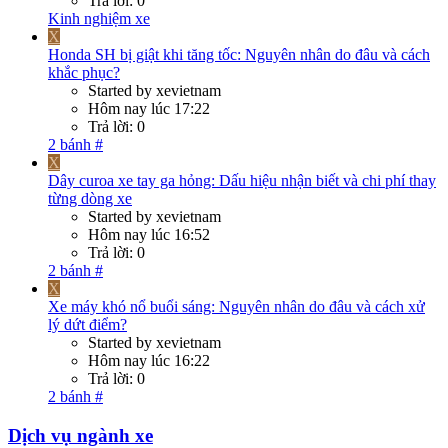
Trả lời: 0
Kinh nghiệm xe
X
Honda SH bị giật khi tăng tốc: Nguyên nhân do đâu và cách
khắc phục?
Started by xevietnam
Hôm nay lúc 17:22
Trả lời: 0
2 bánh #
X
Dây curoa xe tay ga hỏng: Dấu hiệu nhận biết và chi phí thay
từng dòng xe
Started by xevietnam
Hôm nay lúc 16:52
Trả lời: 0
2 bánh #
X
Xe máy khó nổ buổi sáng: Nguyên nhân do đâu và cách xử
lý dứt điểm?
Started by xevietnam
Hôm nay lúc 16:22
Trả lời: 0
2 bánh #
Dịch vụ ngành xe