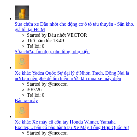
Sửa chữa xe
Dầu nhớt cho động cơ ô tô tàu thuyền - Sẵn kho,
giá tốt tại HCM
Started by Dầu nhớt VECTOR
Thứ năm lúc 13:49
Trả lời: 0
Sửa chữa, làm đẹp, phụ tùng, phụ kiện
Xe khác
Yadea Quốc Sự đại lý ở Nhơn Trạch, Đồng Nai là
nơi bạn nên ghé để tìm hiểu trước khi mua xe máy điện
Started by @meocon
30/7/26
Trả lời: 0
Bán xe máy
Xe khác
Xe máy cũ côn tay Honda Winner, Yamaha
Exciter,... bán có bảo hành tại Xe Máy Tổng Hợp Quốc Sự
Started by @meocon