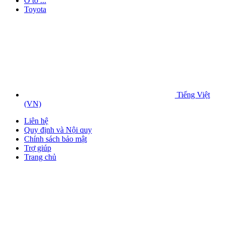
Ô tô ...
Toyota
Tiếng Việt
(VN)
Liên hệ
Quy định và Nội quy
Chính sách bảo mật
Trợ giúp
Trang chủ