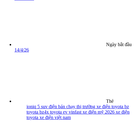
Ngày bắt đầu
14/4/26
Thẻ
ioniq 5
suv điện bán chạy
thị trường xe điện
toyota bz
toyota bz4x
toyota ev
vinfast
xe điện mỹ 2026
xe điện
toyota
xe điện việt nam