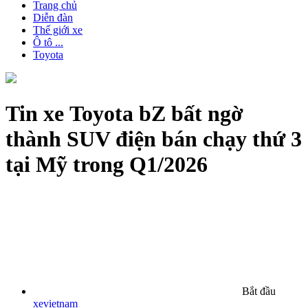
Trang chủ
Diễn đàn
Thế giới xe
Ô tô ...
Toyota
Tin xe
Toyota bZ bất ngờ
thành SUV điện bán chạy thứ 3
tại Mỹ trong Q1/2026
Bắt đầu
xevietnam