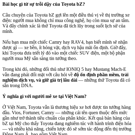
Bài học gì từ sự trỗi dậy của Toyota bZ?
Câu chuyện của Toyota bZ gợi lên một điều thú vị về thị trường xe
điện: người mua không chỉ mua công nghệ, họ còn mua sự an tâm.
Và đây chính xác là thứ Toyota đã tích lũy trong suốt lịch sử của
mình.
Nếu bạn mua một chiếc Camry hay RAV4, bạn biết mình sẽ nhận
được gì — xe bền, ít hỏng vặt, dịch vụ hậu mãi ổn định. Giờ đây,
khi Toyota đưa triết lý đó vào một chiếc SUV điện, một bộ phận
người mua Mỹ sẵn sàng tin tưởng theo.
Trong khi đó, những đối thủ như IONIQ 5 hay Mustang Mach-E
vẫn đang phải đối mặt với câu hỏi về
độ ổn định phần mềm, trải
nghiệm dịch vụ, và giữ giá trị lâu dài
— những thứ Toyota đã có
sẵn trong DNA.
Ý nghĩa gì với người mê xe tại Việt Nam?
Ở Việt Nam, Toyota vẫn là thương hiệu xe hơi được tin tưởng hàng
đầu. Vios, Fortuner, Camry — những cái tên quen thuộc đến mức
gần như trở thành tiêu chuẩn của phân khúc. Kết quả bán hàng của
bZ tại Mỹ cho thấy Toyota đang nghiêm túc với hành trình điện hóa
— và nhiều khả năng, chiến lược đó sẽ sớm tác động đến thị trường
Đông Nam Á, bao gồm Việt Nam.