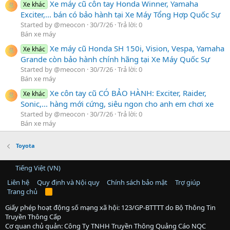
Xe máy cũ côn tay Honda Winner, Yamaha
Xe khác
Exciter,... bán có bảo hành tại Xe Máy Tổng Hợp Quốc Sự
Started by @meocon
30/7/26
Trả lời: 0
Bán xe máy
Xe máy cũ Honda SH 150i, Vision, Vespa, Yamaha
Xe khác
Grande còn bảo hành chính hãng tại Xe Máy Quốc Sự
Started by @meocon
30/7/26
Trả lời: 0
Bán xe máy
Xe côn tay cũ CÓ BẢO HÀNH: Exciter, Raider,
Xe khác
Sonic,... hàng mới cứng, siêu ngon cho anh em chơi xe
Started by @meocon
30/7/26
Trả lời: 0
Bán xe máy
Toyota
Tiếng Việt (VN)
Liên hệ
Quy định và Nội quy
Chính sách bảo mật
Trợ giúp
Trang chủ
R
S
S
Giấy phép hoạt động số mạng xã hội: 123/GP-BTTTT do Bộ Thông Tin
Truyền Thông Cấp
Cơ quan chủ quản: Công Ty TNHH Truyền Thông Quảng Cáo NQC