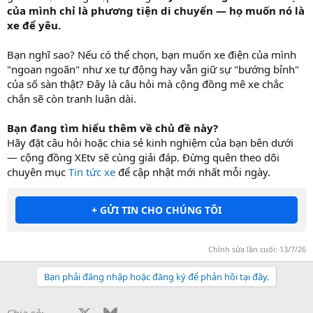
của mình chỉ là phương tiện di chuyển — họ muốn nó là
xe để yêu.
Bạn nghĩ sao? Nếu có thể chọn, bạn muốn xe điện của mình
"ngoan ngoãn" như xe tự động hay vẫn giữ sự "bướng bỉnh"
của số sàn thật? Đây là câu hỏi mà cộng đồng mê xe chắc
chắn sẽ còn tranh luận dài.
Bạn đang tìm hiểu thêm về chủ đề này?
Hãy đặt câu hỏi hoặc chia sẻ kinh nghiệm của bạn bên dưới
— cộng đồng XEtv sẽ cùng giải đáp. Đừng quên theo dõi
chuyên mục
Tin tức xe
để cập nhật mới nhất mỗi ngày.
+ GỬI TIN CHO CHÚNG TÔI
Chỉnh sửa lần cuối:
13/7/26
Bạn phải đăng nhập hoặc đăng ký để phản hồi tại đây.
Facebook
X
Bluesky
LinkedIn
Reddit
Pinterest
Tumblr
WhatsApp
Email
Li