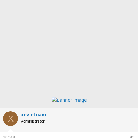
xevietnam
X
Administrator
10/6/26
#1