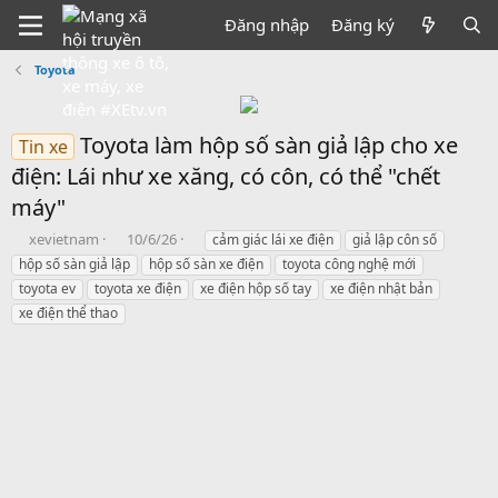
Đăng nhập
Đăng ký
Toyota
Toyota làm hộp số sàn giả lập cho xe
Tin xe
điện: Lái như xe xăng, có côn, có thể "chết
máy"
B
N
T
xevietnam
10/6/26
cảm giác lái xe điện
giả lập côn số
ắ
g
h
hộp số sàn giả lập
hộp số sàn xe điện
toyota công nghệ mới
t
à
ẻ
toyota ev
toyota xe điện
xe điện hộp số tay
xe điện nhật bản
đ
y
xe điện thể thao
ầ
b
u
ắ
t
đ
ầ
u