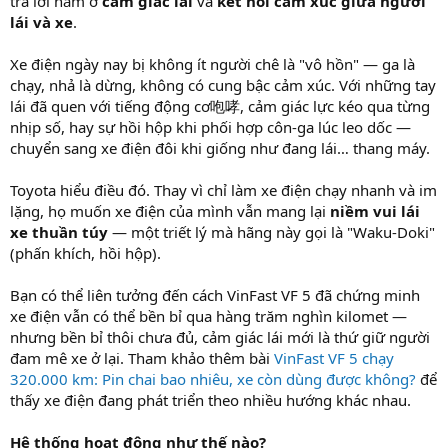
trả lời nằm ở
cảm giác lái
và
kết nối cảm xúc giữa người
lái và xe
.
Xe điện ngày nay bị không ít người chê là "vô hồn" — ga là
chạy, nhả là dừng, không có cung bậc cảm xúc. Với những tay
lái đã quen với tiếng động cơ咆哮, cảm giác lực kéo qua từng
nhịp số, hay sự hồi hộp khi phối hợp côn-ga lúc leo dốc —
chuyển sang xe điện đôi khi giống như đang lái… thang máy.
Toyota hiểu điều đó. Thay vì chỉ làm xe điện chạy nhanh và im
lặng, họ muốn xe điện của mình vẫn mang lại
niềm vui lái
xe thuần túy
— một triết lý mà hãng này gọi là "Waku-Doki"
(phấn khích, hồi hộp).
Bạn có thể liên tưởng đến cách VinFast VF 5 đã chứng minh
xe điện vẫn có thể bền bỉ qua hàng trăm nghìn kilomet —
nhưng bền bỉ thôi chưa đủ, cảm giác lái mới là thứ giữ người
đam mê xe ở lại. Tham khảo thêm bài
VinFast VF 5 chạy
320.000 km: Pin chai bao nhiêu, xe còn dùng được không?
để
thấy xe điện đang phát triển theo nhiều hướng khác nhau.
Hệ thống hoạt động như thế nào?