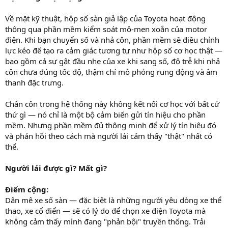
Về mặt kỹ thuật, hộp số sàn giả lập của Toyota hoạt động
thông qua phần mềm kiểm soát mô-men xoắn của motor
điện. Khi bạn chuyển số và nhả côn, phần mềm sẽ điều chỉnh
lực kéo để tạo ra cảm giác tương tự như hộp số cơ học thật —
bao gồm cả sự gật đầu nhẹ của xe khi sang số, độ trễ khi nhả
côn chưa đúng tốc độ, thậm chí mô phỏng rung động và âm
thanh đặc trưng.
Chân côn trong hệ thống này không kết nối cơ học với bất cứ
thứ gì — nó chỉ là một bộ cảm biến gửi tín hiệu cho phần
mềm. Nhưng phần mềm đủ thông minh để xử lý tín hiệu đó
và phản hồi theo cách mà người lái cảm thấy "thật" nhất có
thể.
Người lái được gì? Mất gì?
Điểm cộng:
Dân mê xe số sàn — đặc biệt là những người yêu dòng xe thể
thao, xe cổ điển — sẽ có lý do để chọn xe điện Toyota mà
không cảm thấy mình đang "phản bội" truyền thống. Trải