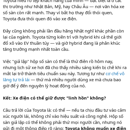
Toyota hiểu rõ tệp khách hàng của mình — đặc biệt là ở các
thị trường như Nhật Bản, Mỹ, hay Châu Âu — nơi văn hóa xe
số sàn còn rất mạnh. Thay vì bắt họ thay đổi thói quen,
Toyota đưa thói quen đó vào xe điện.
Đây cũng không phải lần đầu hãng Nhật nghĩ khác phần còn
lại của ngành. Toyota từng kiên trì với hybrid khi cả thế giới
đổ xô vào EV thuần túy — và giờ hybrid đang là phân khúc
tăng trưởng mạnh nhất toàn cầu.
Việc "giả lập" hộp số sàn có thể là thứ điên rồ hôm nay,
nhưng lịch sử xe hơi đã cho thấy nhiều sáng kiến bị chê khi ra
mắt lại trở thành tiêu chuẩn sau này. Tương tự như
cơ chế vô
lăng tự trả lái
— thứ mà nhiều người dùng xe mà chưa bao
giờ để ý đến nguyên lý hoạt động của nó.
Kết: Xe điện có thể giữ được "linh hồn" không?
Câu trả lời của Toyota là: có thể — nếu ta chịu đầu tư vào cảm
xúc người lái, không chỉ vào hiệu suất và công nghệ. Hộp số
sàn giả lập có thể không phải thứ mọi người cần, nhưng nó
gửi đi một thông điệp rõ ràng:
Toyota không muốn xe điện