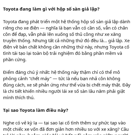
Toyota đang làm gì với hộp số sàn giả lập?
Toyota đang phát triển một hệ thống hộp số sàn giả lập dành
riêng cho xe điện — nghĩa là bạn vẫn có cần số, vẫn có chân
côn để đạp, vẫn phải lên xuống số thủ công như xe xăng
truyền thống. Nhưng tất cả những thứ đó đều là... giả lập. Xe
điện về bản chất không cần những thứ này, nhưng Toyota cố
tình tái tạo lại toàn bộ trải nghiệm đó bằng phần mềm và
phần cứng.
Điểm đáng chú ý nhất: hệ thống này thậm chí có thể mô
phỏng cảnh "chết máy" — tức là nếu bạn nhả côn không
đúng cách, xe sẽ phản ứng như thể vừa bị chết máy thật. Đây
là chi tiết khiến nhiều người lái xe số sàn lâu năm phải giật
mình thích thú.
Tại sao Toyota làm điều này?
Nghe có vẻ kỳ lạ — tại sao lại cố tình thêm sự phức tạp vào
một chiếc xe vốn đã đơn giản hơn nhiều so với xe xăng? Câu