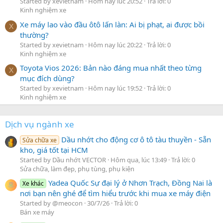
Started by xevietnam
Hôm nay lúc 20:52
Trả lời: 0
Kinh nghiệm xe
Xe máy lao vào đầu ôtô lấn làn: Ai bị phạt, ai được bồi
X
thường?
Started by xevietnam
Hôm nay lúc 20:22
Trả lời: 0
Kinh nghiệm xe
Toyota Vios 2026: Bản nào đáng mua nhất theo từng
X
mục đích dùng?
Started by xevietnam
Hôm nay lúc 19:52
Trả lời: 0
Kinh nghiệm xe
Dịch vụ ngành xe
Dầu nhớt cho động cơ ô tô tàu thuyền - Sẵn
Sửa chữa xe
kho, giá tốt tại HCM
Started by Dầu nhớt VECTOR
Hôm qua, lúc 13:49
Trả lời: 0
Sửa chữa, làm đẹp, phụ tùng, phụ kiện
Yadea Quốc Sự đại lý ở Nhơn Trạch, Đồng Nai là
Xe khác
nơi bạn nên ghé để tìm hiểu trước khi mua xe máy điện
Started by @meocon
30/7/26
Trả lời: 0
Bán xe máy