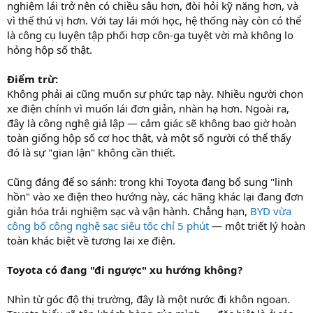
nghiệm lái trở nên có chiều sâu hơn, đòi hỏi kỹ năng hơn, và
vì thế thú vị hơn. Với tay lái mới học, hệ thống này còn có thể
là công cụ luyện tập phối hợp côn-ga tuyệt vời mà không lo
hỏng hộp số thật.
Điểm trừ:
Không phải ai cũng muốn sự phức tạp này. Nhiều người chọn
xe điện chính vì muốn lái đơn giản, nhàn hạ hơn. Ngoài ra,
đây là công nghệ giả lập — cảm giác sẽ không bao giờ hoàn
toàn giống hộp số cơ học thật, và một số người có thể thấy
đó là sự "gian lận" không cần thiết.
Cũng đáng để so sánh: trong khi Toyota đang bổ sung "linh
hồn" vào xe điện theo hướng này, các hãng khác lại đang đơn
giản hóa trải nghiệm sạc và vận hành. Chẳng hạn,
BYD vừa
công bố công nghệ sạc siêu tốc chỉ 5 phút
— một triết lý hoàn
toàn khác biệt về tương lai xe điện.
Toyota có đang "đi ngược" xu hướng không?
Nhìn từ góc độ thị trường, đây là một nước đi khôn ngoan.