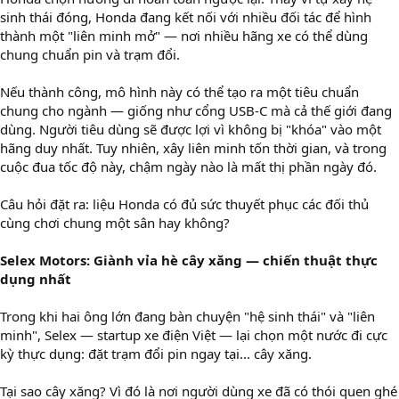
sinh thái đóng, Honda đang kết nối với nhiều đối tác để hình
thành một "liên minh mở" — nơi nhiều hãng xe có thể dùng
chung chuẩn pin và trạm đổi.
Nếu thành công, mô hình này có thể tạo ra một tiêu chuẩn
chung cho ngành — giống như cổng USB-C mà cả thế giới đang
dùng. Người tiêu dùng sẽ được lợi vì không bị "khóa" vào một
hãng duy nhất. Tuy nhiên, xây liên minh tốn thời gian, và trong
cuộc đua tốc độ này, chậm ngày nào là mất thị phần ngày đó.
Câu hỏi đặt ra: liệu Honda có đủ sức thuyết phục các đối thủ
cùng chơi chung một sân hay không?
Selex Motors: Giành vỉa hè cây xăng — chiến thuật thực
dụng nhất
Trong khi hai ông lớn đang bàn chuyện "hệ sinh thái" và "liên
minh", Selex — startup xe điện Việt — lại chọn một nước đi cực
kỳ thực dụng: đặt trạm đổi pin ngay tại... cây xăng.
Tại sao cây xăng? Vì đó là nơi người dùng xe đã có thói quen ghé