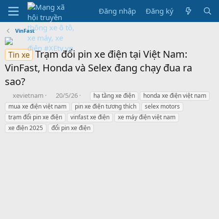
Đăng nhập
Đăng ký
VinFast
Trạm đổi pin xe điện tại Việt Nam:
Tin xe
VinFast, Honda và Selex đang chạy đua ra
sao?
B
N
T
xevietnam
20/5/26
hạ tầng xe điện
honda xe điện việt nam
ắ
g
h
mua xe điện việt nam
pin xe điện tương thích
selex motors
t
à
ẻ
trạm đổi pin xe điện
vinfast xe điện
xe máy điện việt nam
đ
y
xe điện 2025
đổi pin xe điện
ầ
b
u
ắ
t
đ
ầ
u