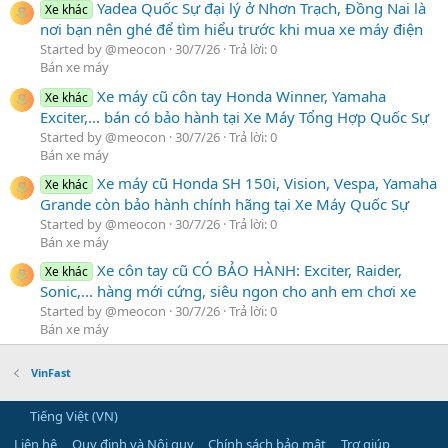
Yadea Quốc Sự đại lý ở Nhơn Trạch, Đồng Nai là
Xe khác
nơi bạn nên ghé để tìm hiểu trước khi mua xe máy điện
Started by @meocon
30/7/26
Trả lời: 0
Bán xe máy
Xe máy cũ côn tay Honda Winner, Yamaha
Xe khác
Exciter,... bán có bảo hành tại Xe Máy Tổng Hợp Quốc Sự
Started by @meocon
30/7/26
Trả lời: 0
Bán xe máy
Xe máy cũ Honda SH 150i, Vision, Vespa, Yamaha
Xe khác
Grande còn bảo hành chính hãng tại Xe Máy Quốc Sự
Started by @meocon
30/7/26
Trả lời: 0
Bán xe máy
Xe côn tay cũ CÓ BẢO HÀNH: Exciter, Raider,
Xe khác
Sonic,... hàng mới cứng, siêu ngon cho anh em chơi xe
Started by @meocon
30/7/26
Trả lời: 0
Bán xe máy
VinFast
Tiếng Việt (VN)
Liên hệ
Quy định và Nội quy
Chính sách bảo mật
Trợ giúp