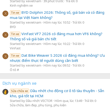
Started by xevietnam
39 phút trước
Trả lời: 0
Kinh nghiệm xe
BYD Dolphin 2026: Thông số, giá bán và có đáng
Tin xe
X
mua tại Việt Nam không?
Started by xevietnam
Hôm nay lúc 10:52
Trả lời: 0
BYD
VinFast VF7 2026 có đáng mua hơn VF6 không?
Tin xe
X
Thông số và giá bán chi tiết
Started by xevietnam
Hôm nay lúc 10:22
Trả lời: 0
VinFast
Dat Bike Weaver S 2026 có đáng mua không? Ưu
Tin xe
X
nhược điểm thực tế người dùng cần biết
Started by xevietnam
Hôm nay lúc 09:52
Trả lời: 0
Ô tô #
Dịch vụ ngành xe
Dầu nhớt cho động cơ ô tô tàu thuyền - Sẵn
Sửa chữa xe
kho, giá tốt tại HCM
Started by Dầu nhớt VECTOR
Hôm qua, lúc 13:49
Trả lời: 0
Sửa chữa, làm đẹp, phụ tùng, phụ kiện