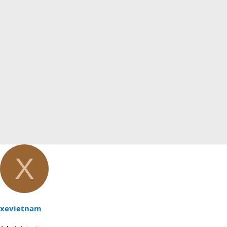
X
xevietnam