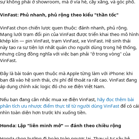
sự không phải ở showroom, mà ở vỉa hè, cây xăng, và góc phố.
VinFast: Phủ nhanh, phủ rộng theo kiểu "thần tốc"
VinFast chọn chiến lược quen thuộc: đánh nhanh, phủ rộng.
Mạng lưới trạm đổi pin của VinFast được triển khai theo mô hình
khép kín — pin VinFast, trạm VinFast, xe VinFast. Hệ sinh thái
này tạo ra sự tiện lợi nhất quán cho người dùng trong hệ thống,
nhưng cũng đồng nghĩa với việc bạn phải "ở trong vòng" của
VinFast.
Đây là bài toán quen thuộc mà Apple từng làm với iPhone: khi
bạn đã vào hệ sinh thái, chi phí để thoát ra rất cao. VinFast đang
áp dụng chính xác logic đó cho xe điện Việt Nam.
Nếu bạn đang cân nhắc mua xe điện VinFast,
hãy đọc thêm bài
phân tích ưu nhược điểm thực tế từ người dùng VinFast
để có cái
nhìn toàn diện hơn trước khi xuống tiền.
Honda: Lập "liên minh mở" — đánh theo chiều rộng
Honda chọn hướng đi hoàn toàn ngược lại. Thay vì tự xây hệ