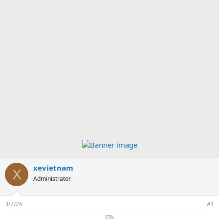
xevietnam
X
Administrator
3/7/26
#1