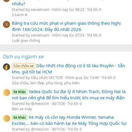
nhiêu?
Started by xevietnam
Hôm nay lúc 08:22
Trả lời: 0
2 bánh #
Bảng tra cứu mức phạt vi phạm giao thông theo Nghị
X
định 168/2024: Đầy đủ nhất 2026
Started by xevietnam
Hôm nay lúc 07:53
Trả lời: 0
Luật giao thông
Dịch vụ ngành xe
Dầu nhớt cho động cơ ô tô tàu thuyền - Sẵn
Sửa chữa xe
kho, giá tốt tại HCM
Started by Dầu nhớt VECTOR
Hôm qua, lúc 13:49
Trả lời: 0
Sửa chữa, làm đẹp, phụ tùng, phụ kiện
Yadea Quốc Sự đại lý ở Nhơn Trạch, Đồng Nai là
Xe khác
nơi bạn nên ghé để tìm hiểu trước khi mua xe máy điện
Started by @meocon
30/7/26
Trả lời: 0
Bán xe máy
Xe máy cũ côn tay Honda Winner, Yamaha
Xe khác
Exciter,... bán có bảo hành tại Xe Máy Tổng Hợp Quốc Sự
Started by @meocon
30/7/26
Trả lời: 0