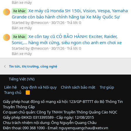
Bán xe máy
Xe máy cũ Honda SH 150i, Vision, Vespa, Yamaha
Xe khác
Grande còn bảo hành chính hãng tại Xe Máy Quốc Sự
Started by @meocon
30/7/26
Trả lời: 0
Bán xe máy
Xe côn tay cũ CÓ BẢO HÀNH: Exciter, Raider,
Xe khác
Sonic,... hàng mới cứng, siêu ngon cho anh em chơi xe
Started by @meocon
30/7/26
Trả lời: 0
Bán xe máy
Tin tức, thị trường, công nghệ
Tiếng Việt (VN)
Liên hệ
Quy định và Nội quy
Chính sách bảo mật
Trợ giúp
Trang chủ
R
S
S
Giấy phép hoạt động số mạng xã hội: 123/GP-BTTTT do Bộ Thông Tin
Truyền Thông Cấp
Cơ quan chủ quản: Công Ty TNHH Truyền Thông Quảng Cáo NQC
Giấy phép ĐKKD: 0313395589 - Cấp ngày: 12/08/2015
Chịu trách nhiệm nội dung: Ông Nguyễn Quang Châu
Điện thoại: 090 368 1090 - Email: nguyenquangchau@xetv.vn