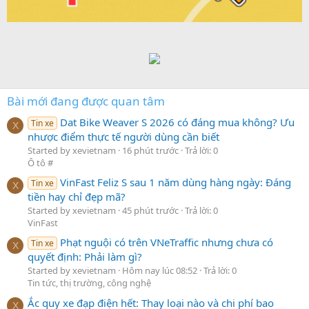
Bài mới đang được quan tâm
Dat Bike Weaver S 2026 có đáng mua không? Ưu
Tin xe
X
nhược điểm thực tế người dùng cần biết
Started by xevietnam
16 phút trước
Trả lời: 0
Ô tô #
VinFast Feliz S sau 1 năm dùng hàng ngày: Đáng
Tin xe
X
tiền hay chỉ đẹp mã?
Started by xevietnam
45 phút trước
Trả lời: 0
VinFast
Phạt nguội có trên VNeTraffic nhưng chưa có
Tin xe
X
quyết định: Phải làm gì?
Started by xevietnam
Hôm nay lúc 08:52
Trả lời: 0
Tin tức, thị trường, công nghệ
Ắc quy xe đạp điện hết: Thay loại nào và chi phí bao
X