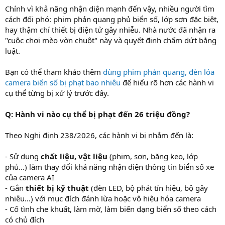
Chính vì khả năng nhận diện mạnh đến vậy, nhiều người tìm
cách đối phó: phim phản quang phủ biển số, lớp sơn đặc biệt,
hay thậm chí thiết bị điện tử gây nhiễu. Nhà nước đã nhận ra
"cuộc chơi mèo vờn chuột" này và quyết định chấm dứt bằng
luật.
Bạn có thể tham khảo thêm
dùng phim phản quang, đèn lóa
camera biển số bị phạt bao nhiêu
để hiểu rõ hơn các hành vi
cụ thể từng bị xử lý trước đây.
Q: Hành vi nào cụ thể bị phạt đến 26 triệu đồng?
Theo Nghị định 238/2026, các hành vi bị nhắm đến là:
- Sử dụng
chất liệu, vật liệu
(phim, sơn, băng keo, lớp
phủ...) làm thay đổi khả năng nhận diện thông tin biển số xe
của camera AI
- Gắn
thiết bị kỹ thuật
(đèn LED, bộ phát tín hiệu, bộ gây
nhiễu...) với mục đích đánh lừa hoặc vô hiệu hóa camera
- Cố tình che khuất, làm mờ, làm biến dạng biển số theo cách
có chủ đích