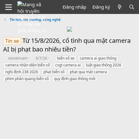
Đăng nhập
Đăng ký
Tin tức, thị trường, công nghệ
Từ 15/8/2026, cố tình qua mặt camera
Tin xe
AI bị phạt bao nhiêu tiền?
B
N
T
xevietnam
3/7/26
biển số xe
camera ai giao thông
ắ
g
h
camera nhận diện biển số
csgt camera ai
luật giao thông 2026
t
à
ẻ
nghị định 238 2026
phạt biển số
phạt qua mặt camera
đ
y
phim phản quang biển số
quy định giao thông mới
ầ
b
u
ắ
t
đ
ầ
u