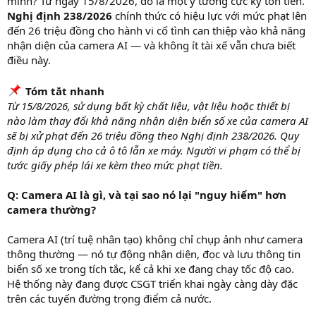
mình? Từ ngày 15/8/2026, đó là một ý tưởng cực kỳ tốn tiền.
Nghị định 238/2026
chính thức có hiệu lực với mức phạt lên
đến 26 triệu đồng cho hành vi cố tình can thiệp vào khả năng
nhận diện của camera AI — và không ít tài xế vẫn chưa biết
điều này.
Tóm tắt nhanh
Từ 15/8/2026, sử dụng bất kỳ chất liệu, vật liệu hoặc thiết bị
nào làm thay đổi khả năng nhận diện biển số xe của camera AI
sẽ bị xử phạt đến 26 triệu đồng theo Nghị định 238/2026. Quy
định áp dụng cho cả ô tô lẫn xe máy. Người vi phạm có thể bị
tước giấy phép lái xe kèm theo mức phạt tiền.
Q: Camera AI là gì, và tại sao nó lại "nguy hiểm" hơn
camera thường?
Camera AI (trí tuệ nhân tạo) không chỉ chụp ảnh như camera
thông thường — nó tự động nhận diện, đọc và lưu thông tin
biển số xe trong tích tắc, kể cả khi xe đang chạy tốc độ cao.
Hệ thống này đang được CSGT triển khai ngày càng dày đặc
trên các tuyến đường trọng điểm cả nước.