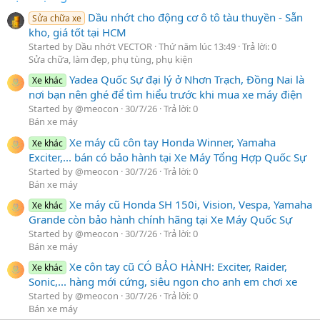
Dầu nhớt cho động cơ ô tô tàu thuyền - Sẵn
Sửa chữa xe
kho, giá tốt tại HCM
Started by Dầu nhớt VECTOR
Thứ năm lúc 13:49
Trả lời: 0
Sửa chữa, làm đẹp, phụ tùng, phụ kiện
Yadea Quốc Sự đại lý ở Nhơn Trạch, Đồng Nai là
Xe khác
nơi bạn nên ghé để tìm hiểu trước khi mua xe máy điện
Started by @meocon
30/7/26
Trả lời: 0
Bán xe máy
Xe máy cũ côn tay Honda Winner, Yamaha
Xe khác
Exciter,... bán có bảo hành tại Xe Máy Tổng Hợp Quốc Sự
Started by @meocon
30/7/26
Trả lời: 0
Bán xe máy
Xe máy cũ Honda SH 150i, Vision, Vespa, Yamaha
Xe khác
Grande còn bảo hành chính hãng tại Xe Máy Quốc Sự
Started by @meocon
30/7/26
Trả lời: 0
Bán xe máy
Xe côn tay cũ CÓ BẢO HÀNH: Exciter, Raider,
Xe khác
Sonic,... hàng mới cứng, siêu ngon cho anh em chơi xe
Started by @meocon
30/7/26
Trả lời: 0
Bán xe máy