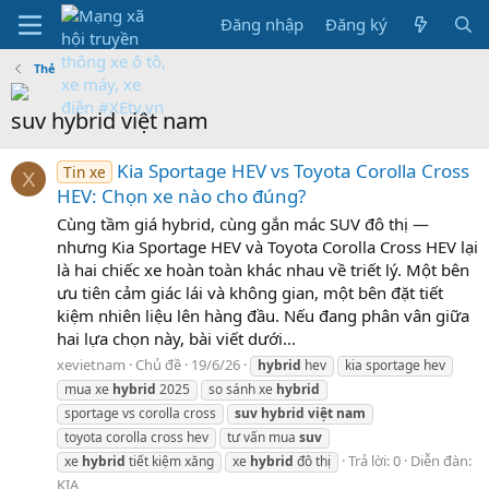
Đăng nhập
Đăng ký
Thẻ
suv hybrid việt nam
Kia Sportage HEV vs Toyota Corolla Cross
Tin xe
X
HEV: Chọn xe nào cho đúng?
Cùng tầm giá hybrid, cùng gắn mác SUV đô thị —
nhưng Kia Sportage HEV và Toyota Corolla Cross HEV lại
là hai chiếc xe hoàn toàn khác nhau về triết lý. Một bên
ưu tiên cảm giác lái và không gian, một bên đặt tiết
kiệm nhiên liệu lên hàng đầu. Nếu đang phân vân giữa
hai lựa chọn này, bài viết dưới...
xevietnam
Chủ đề
19/6/26
hybrid
hev
kia sportage hev
mua xe
hybrid
2025
so sánh xe
hybrid
sportage vs corolla cross
suv
hybrid
việt
nam
toyota corolla cross hev
tư vấn mua
suv
Trả lời: 0
Diễn đàn:
xe
hybrid
tiết kiệm xăng
xe
hybrid
đô thị
KIA