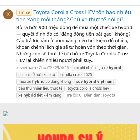
Toyota Corolla Cross HEV tốn bao nhiêu
Tin xe
X
tiền xăng mỗi tháng? Chủ xe thực tế nói gì?
Bỏ ra hơn 900 triệu đồng để mua một chiếc xe hybrid
— quyết định đó có "đáng đồng tiền bát gạo" không?
Câu trả lời nằm ở bơm xăng: nếu tiết kiệm đủ nhiều,
khoản chênh lệch giá sẽ tự hoàn vốn theo thời gian.
Nhưng con số thực tế từ chủ xe Toyota Corolla Cross
HEV lại khiến nhiều người phải suy...
xevietnam
Chủ đề
25/4/26
chi phí nhiên liệu xe
hybrid
chi phí sở hữu xe ô tô
corolla cross 2025
mua xe
hybrid
có đáng không
suv
hybrid
việt
nam
tiêu thụ nhiên liệu thực tế
toyota corolla cross hev
Trả lời: 0
Diễn đàn:
Toyota
xe
hybrid
tiết kiệm xăng