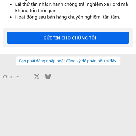
Lái thử tận nhà: Nhanh chóng trải nghiệm xe Ford mà
không tốn thời gian.
Hoạt động sau bán hàng chuyên nghiệm, tận tâm.
+ GỬI TIN CHO CHÚNG TÔI
Bạn phải đăng nhập hoặc đăng ký để phản hồi tại đây.
Facebook
X
Bluesky
LinkedIn
Reddit
Pinterest
Tumblr
WhatsApp
Email
Li
Chia sẻ: