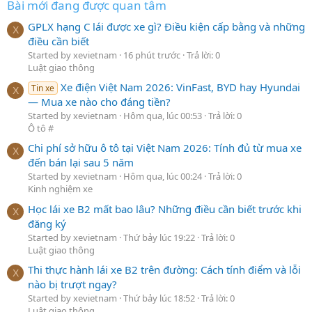
Bài mới đang được quan tâm
GPLX hạng C lái được xe gì? Điều kiện cấp bằng và những
X
điều cần biết
Started by xevietnam
16 phút trước
Trả lời: 0
Luật giao thông
Xe điện Việt Nam 2026: VinFast, BYD hay Hyundai
Tin xe
X
— Mua xe nào cho đáng tiền?
Started by xevietnam
Hôm qua, lúc 00:53
Trả lời: 0
Ô tô #
Chi phí sở hữu ô tô tại Việt Nam 2026: Tính đủ từ mua xe
X
đến bán lại sau 5 năm
Started by xevietnam
Hôm qua, lúc 00:24
Trả lời: 0
Kinh nghiệm xe
Học lái xe B2 mất bao lâu? Những điều cần biết trước khi
X
đăng ký
Started by xevietnam
Thứ bảy lúc 19:22
Trả lời: 0
Luật giao thông
Thi thực hành lái xe B2 trên đường: Cách tính điểm và lỗi
X
nào bị trượt ngay?
Started by xevietnam
Thứ bảy lúc 18:52
Trả lời: 0
Luật giao thông