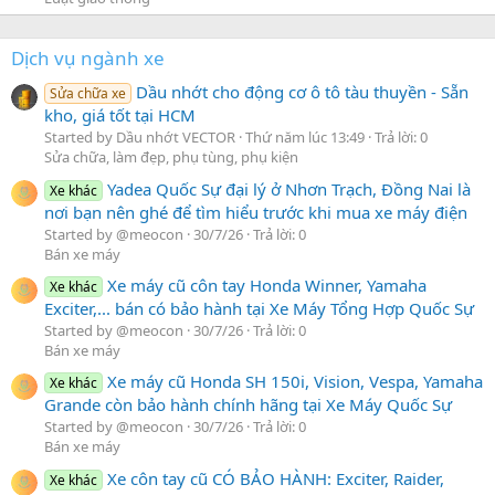
Dịch vụ ngành xe
Dầu nhớt cho động cơ ô tô tàu thuyền - Sẵn
Sửa chữa xe
kho, giá tốt tại HCM
Started by Dầu nhớt VECTOR
Thứ năm lúc 13:49
Trả lời: 0
Sửa chữa, làm đẹp, phụ tùng, phụ kiện
Yadea Quốc Sự đại lý ở Nhơn Trạch, Đồng Nai là
Xe khác
nơi bạn nên ghé để tìm hiểu trước khi mua xe máy điện
Started by @meocon
30/7/26
Trả lời: 0
Bán xe máy
Xe máy cũ côn tay Honda Winner, Yamaha
Xe khác
Exciter,... bán có bảo hành tại Xe Máy Tổng Hợp Quốc Sự
Started by @meocon
30/7/26
Trả lời: 0
Bán xe máy
Xe máy cũ Honda SH 150i, Vision, Vespa, Yamaha
Xe khác
Grande còn bảo hành chính hãng tại Xe Máy Quốc Sự
Started by @meocon
30/7/26
Trả lời: 0
Bán xe máy
Xe côn tay cũ CÓ BẢO HÀNH: Exciter, Raider,
Xe khác