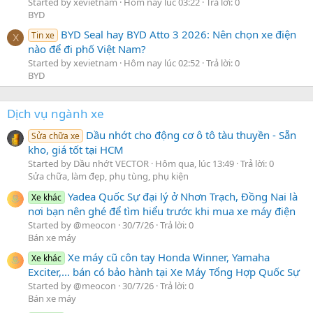
Started by xevietnam
Hôm nay lúc 03:22
Trả lời: 0
BYD
BYD Seal hay BYD Atto 3 2026: Nên chọn xe điện
Tin xe
X
nào để đi phố Việt Nam?
Started by xevietnam
Hôm nay lúc 02:52
Trả lời: 0
BYD
Dịch vụ ngành xe
Dầu nhớt cho động cơ ô tô tàu thuyền - Sẵn
Sửa chữa xe
kho, giá tốt tại HCM
Started by Dầu nhớt VECTOR
Hôm qua, lúc 13:49
Trả lời: 0
Sửa chữa, làm đẹp, phụ tùng, phụ kiện
Yadea Quốc Sự đại lý ở Nhơn Trạch, Đồng Nai là
Xe khác
nơi bạn nên ghé để tìm hiểu trước khi mua xe máy điện
Started by @meocon
30/7/26
Trả lời: 0
Bán xe máy
Xe máy cũ côn tay Honda Winner, Yamaha
Xe khác
Exciter,... bán có bảo hành tại Xe Máy Tổng Hợp Quốc Sự
Started by @meocon
30/7/26
Trả lời: 0
Bán xe máy