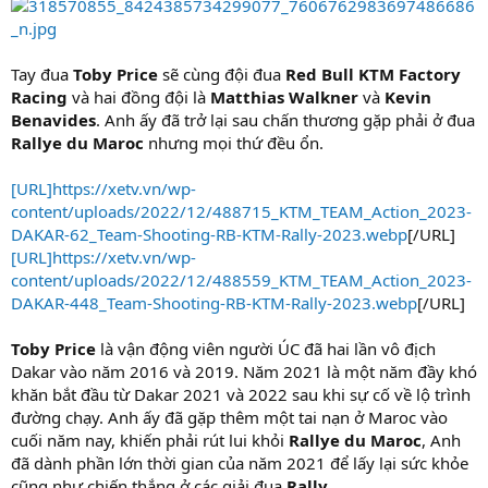
Tay đua
Toby Price
sẽ cùng đội đua
Red Bull KTM Factory
Racing
và hai đồng đội là
Matthias Walkner
và
Kevin
Benavides
. Anh ấy đã trở lại sau chấn thương gặp phải ở đua
Rallye du Maroc
nhưng mọi thứ đều ổn.
[URL]https://xetv.vn/wp-
content/uploads/2022/12/488715_KTM_TEAM_Action_2023-
DAKAR-62_Team-Shooting-RB-KTM-Rally-2023.webp
[/URL]
[URL]https://xetv.vn/wp-
content/uploads/2022/12/488559_KTM_TEAM_Action_2023-
DAKAR-448_Team-Shooting-RB-KTM-Rally-2023.webp
[/URL]
Toby Price
là vận động viên người ÚC đã hai lần vô địch
Dakar vào năm 2016 và 2019. Năm 2021 là một năm đầy khó
khăn bắt đầu từ Dakar 2021 và 2022 sau khi sự cố về lộ trình
đường chạy. Anh ấy đã gặp thêm một tai nạn ở Maroc vào
cuối năm nay, khiến phải rút lui khỏi
Rallye du Maroc
, Anh
đã dành phần lớn thời gian của năm 2021 để lấy lại sức khỏe
cũng như chiến thắng ở các giải đua
Rally
.