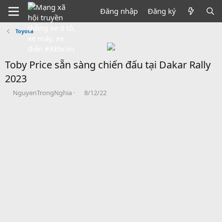
Đăng nhập
Đăng ký
Toyota
Toby Price sẵn sàng chiến đấu tại Dakar Rally
2023
B
N
NguyenTrongNghia
8/12/22
ắ
g
t
à
đ
y
ầ
b
u
ắ
t
đ
ầ
u