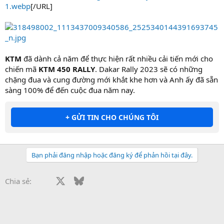
1.webp
[/URL]
KTM
đã dành cả năm để thực hiện rất nhiều cải tiến mới cho
chiến mã
KTM 450 RALLY
. Dakar Rally 2023 sẽ có những
chặng đua và cung đường mới khắt khe hơn và Anh ấy đã sẵn
sàng 100% để đến cuộc đua năm nay.
+ GỬI TIN CHO CHÚNG TÔI
Bạn phải đăng nhập hoặc đăng ký để phản hồi tại đây.
Facebook
X
Bluesky
LinkedIn
Reddit
Pinterest
Tumblr
WhatsApp
Email
Li
Chia sẻ: