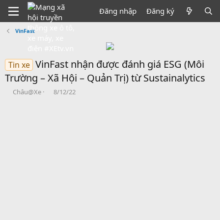
Đăng nhập
Đăng ký
VinFast
VinFast nhận được đánh giá ESG (Môi
Tin xe
Trường – Xã Hội – Quản Trị) từ Sustainalytics
B
N
Châu@Xe
8/12/22
ắ
g
t
à
đ
y
ầ
b
u
ắ
t
đ
ầ
u