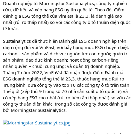
Doanh nghiệp từ Morningstar Sustainalytics, công ty nghiên
cứu, dữ liệu và xếp hạng ESG uy tín quốc tế. Theo đó, điểm
đánh giá ESG tổng thể của VinFast là 23,3, là đánh giá cao
nhất (rủi ro thấp nhất) so với các công ty ô tô thuần điện quốc
tế khác.
Sustainalytics đã thực hiện Đánh giá ESG doanh nghiệp trên
diện rộng đối với VinFast, với bảy hạng mục ESG chuyên biệt:
carbon – sản phẩm và dịch vụ; nguồn lực con người; quản trị
sản phẩm; đạo đức kinh doanh; hoạt động carbon-riêng;
nhân quyền – chuỗi cung ứng; và quản trị doanh nghiệp.
Tháng 7 năm 2022, VinFaVst đã nhận được điểm Đánh giá
ESG doanh nghiệp tổng thể là 23,3, thuộc hạng mục Rủi ro
Trung bình, đưa công ty vào top 10 các công ty ô tô trên toàn
Thế giới (xếp thứ 9 trong số 70 nhà sản xuất ô tô quốc tế) và
có xếp hạng ESG cao nhất (rủi ro tiềm ẩn thấp nhất) so với các
công ty thuần điện khác, trong số các công ty được đánh giá
bởi Morningstar Sustainalytics.