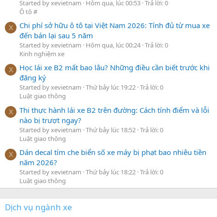
Started by xevietnam
Hôm qua, lúc 00:53
Trả lời: 0
Ô tô #
Chi phí sở hữu ô tô tại Việt Nam 2026: Tính đủ từ mua xe
X
đến bán lại sau 5 năm
Started by xevietnam
Hôm qua, lúc 00:24
Trả lời: 0
Kinh nghiệm xe
Học lái xe B2 mất bao lâu? Những điều cần biết trước khi
X
đăng ký
Started by xevietnam
Thứ bảy lúc 19:22
Trả lời: 0
Luật giao thông
Thi thực hành lái xe B2 trên đường: Cách tính điểm và lỗi
X
nào bị trượt ngay?
Started by xevietnam
Thứ bảy lúc 18:52
Trả lời: 0
Luật giao thông
Dán decal tím che biển số xe máy bị phạt bao nhiêu tiền
X
năm 2026?
Started by xevietnam
Thứ bảy lúc 18:22
Trả lời: 0
Luật giao thông
Dịch vụ ngành xe