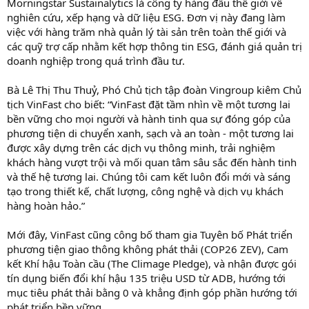
Morningstar Sustainalytics là công ty hàng đầu thế giới về
nghiên cứu, xếp hạng và dữ liệu ESG. Đơn vị này đang làm
việc với hàng trăm nhà quản lý tài sản trên toàn thế giới và
các quỹ trợ cấp nhằm kết hợp thông tin ESG, đánh giá quản trị
doanh nghiệp trong quá trình đầu tư.
Bà Lê Thị Thu Thuỷ, Phó Chủ tịch tập đoàn Vingroup kiêm Chủ
tịch VinFast cho biết: “VinFast đặt tầm nhìn về một tương lai
bền vững cho mọi người và hành tinh qua sự đóng góp của
phương tiện di chuyển xanh, sạch và an toàn - một tương lai
được xây dựng trên các dịch vụ thông minh, trải nghiệm
khách hàng vượt trội và mối quan tâm sâu sắc đến hành tinh
và thế hệ tương lai. Chúng tôi cam kết luôn đổi mới và sáng
tạo trong thiết kế, chất lượng, công nghệ và dịch vụ khách
hàng hoàn hảo.”
Mới đây, VinFast cũng công bố tham gia Tuyên bố Phát triển
phương tiện giao thông không phát thải (COP26 ZEV), Cam
kết Khí hậu Toàn cầu (The Climage Pledge), và nhận được gói
tín dụng biến đổi khí hậu 135 triệu USD từ ADB, hướng tới
mục tiêu phát thải bằng 0 và khẳng định góp phần hướng tới
phát triển bền vững.