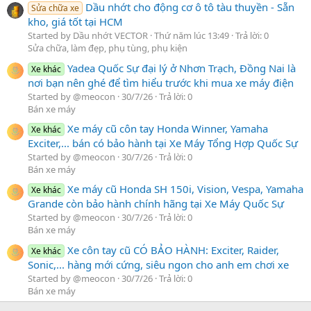
Dầu nhớt cho động cơ ô tô tàu thuyền - Sẵn
Sửa chữa xe
kho, giá tốt tại HCM
Started by Dầu nhớt VECTOR
Thứ năm lúc 13:49
Trả lời: 0
Sửa chữa, làm đẹp, phụ tùng, phụ kiện
Yadea Quốc Sự đại lý ở Nhơn Trạch, Đồng Nai là
Xe khác
nơi bạn nên ghé để tìm hiểu trước khi mua xe máy điện
Started by @meocon
30/7/26
Trả lời: 0
Bán xe máy
Xe máy cũ côn tay Honda Winner, Yamaha
Xe khác
Exciter,... bán có bảo hành tại Xe Máy Tổng Hợp Quốc Sự
Started by @meocon
30/7/26
Trả lời: 0
Bán xe máy
Xe máy cũ Honda SH 150i, Vision, Vespa, Yamaha
Xe khác
Grande còn bảo hành chính hãng tại Xe Máy Quốc Sự
Started by @meocon
30/7/26
Trả lời: 0
Bán xe máy
Xe côn tay cũ CÓ BẢO HÀNH: Exciter, Raider,
Xe khác
Sonic,... hàng mới cứng, siêu ngon cho anh em chơi xe
Started by @meocon
30/7/26
Trả lời: 0
Bán xe máy