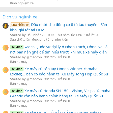
Kinh nghiệm xe
Dịch vụ ngành xe
Dầu nhớt cho động cơ ô tô tàu thuyền - Sẵn
Sửa chữa xe
kho, giá tốt tại HCM
Started by Dầu nhớt VECTOR
Thứ năm lúc 13:49
Trả lời: 0
Sửa chữa, làm đẹp, phụ tùng, phụ kiện
Yadea Quốc Sự đại lý ở Nhơn Trạch, Đồng Nai là
Xe khác
nơi bạn nên ghé để tìm hiểu trước khi mua xe máy điện
Started by @meocon
30/7/26
Trả lời: 0
Bán xe máy
Xe máy cũ côn tay Honda Winner, Yamaha
Xe khác
Exciter,... bán có bảo hành tại Xe Máy Tổng Hợp Quốc Sự
Started by @meocon
30/7/26
Trả lời: 0
Bán xe máy
Xe máy cũ Honda SH 150i, Vision, Vespa, Yamaha
Xe khác
Grande còn bảo hành chính hãng tại Xe Máy Quốc Sự
Started by @meocon
30/7/26
Trả lời: 0
Bán xe máy
Xe côn tay cũ CÓ BẢO HÀNH: Exciter, Raider,