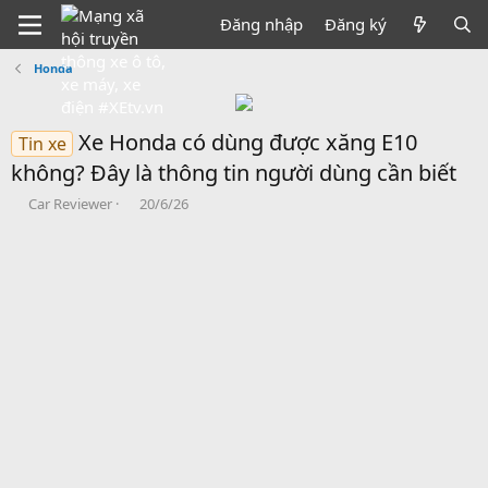
Đăng nhập
Đăng ký
Honda
Xe Honda có dùng được xăng E10
Tin xe
không? Đây là thông tin người dùng cần biết
B
N
Car Reviewer
20/6/26
ắ
g
t
à
đ
y
ầ
b
u
ắ
t
đ
ầ
u