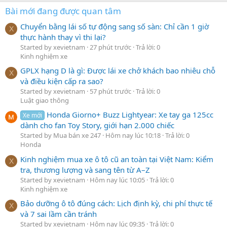
Bài mới đang được quan tâm
Chuyển bằng lái số tự động sang số sàn: Chỉ cần 1 giờ
X
thực hành thay vì thi lại?
Started by xevietnam
27 phút trước
Trả lời: 0
Kinh nghiệm xe
GPLX hạng D là gì: Được lái xe chở khách bao nhiêu chỗ
X
và điều kiện cấp ra sao?
Started by xevietnam
57 phút trước
Trả lời: 0
Luật giao thông
Honda Giorno+ Buzz Lightyear: Xe tay ga 125cc
Xe mới
dành cho fan Toy Story, giới hạn 2.000 chiếc
Started by Mua bán xe 247
Hôm nay lúc 10:18
Trả lời: 0
Honda
Kinh nghiệm mua xe ô tô cũ an toàn tại Việt Nam: Kiểm
X
tra, thương lượng và sang tên từ A–Z
Started by xevietnam
Hôm nay lúc 10:05
Trả lời: 0
Kinh nghiệm xe
Bảo dưỡng ô tô đúng cách: Lịch định kỳ, chi phí thực tế
X
và 7 sai lầm cần tránh
Started by xevietnam
Hôm nay lúc 09:35
Trả lời: 0