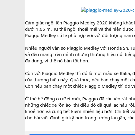
Cảm giác ngồi lên Piaggio Medley 2020 không khác biệ
dưới 1,65 m. Tư thế ngồi thoải mái và thể hiện được 
Piaggo Medley có lẽ phù hợp với với đối tượng nam g
Nhiều người vẫn so Piaggio Medley với Honda Sh. Tu
và đều mang trên mình những thương hiệu nổi tiếng
đa dụng, vì thế nó bán tốt hơn.
Còn với Piaggio Medley thì đó là một mẫu xe Italia, 
của thương hiệu này. Quả thực, nếu bạn chạy một chiế
Còn nếu bạn chạy một chiếc Piaggio Medley thì đó vẫ
Ở thế hệ động cơ iGet mới, Piaggio đã cải tiến rất n
những chiếc xe “ồn ào” thì điều đó đã quá lạc hậu rồ
khoẻ hơn và cũng tiết kiệm nhiên liệu hơn. Chi tiết 
cho bài viết đánh giá kỹ hơn trong tương lai gần, c