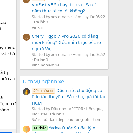
VinFast VF 5 chạy dịch vụ: Sau 1
năm thực tế có lời không?
Started by xevietnam
Hôm nay lúc 05:22
cao
Trả lời: 0
VinFast
ì
Chery Tiggo 7 Pro 2026 có đáng
X
mua không? Góc nhìn thực tế cho
ay riêng
người Việt
 và khá
Started by xevietnam
Hôm nay lúc 04:52
Trả lời: 0
Kinh nghiệm xe
 trị
hơi cao.
Dịch vụ ngành xe
Dầu nhớt cho động cơ
Sửa chữa xe
ô tô tàu thuyền - Sẵn kho, giá tốt tại
là
HCM
 động cơ
Started by Dầu nhớt VECTOR
Hôm qua,
 dành
lúc 13:49
Trả lời: 0
Sửa chữa, làm đẹp, phụ tùng, phụ kiện
Yadea Quốc Sự đại lý ở
Xe khác