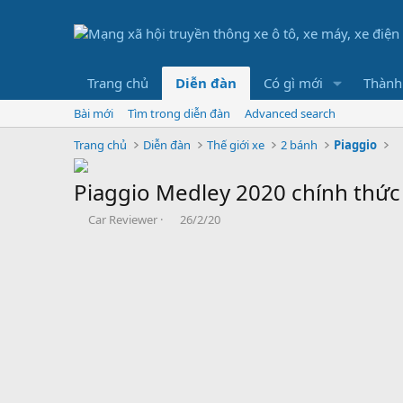
Trang chủ
Diễn đàn
Có gì mới
Thành
Bài mới
Tìm trong diễn đàn
Advanced search
Trang chủ
Diễn đàn
Thế giới xe
2 bánh
Piaggio
Piaggio Medley 2020 chính thức 
B
N
Car Reviewer
26/2/20
ắ
g
t
à
đ
y
ầ
b
u
ắ
t
đ
ầ
u