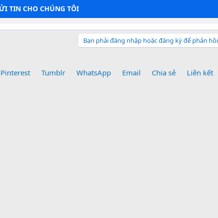
GỬI TIN CHO CHÚNG TÔI
Bạn phải đăng nhập hoặc đăng ký để phản hồi 
Pinterest
Tumblr
WhatsApp
Email
Chia sẻ
Liên kết